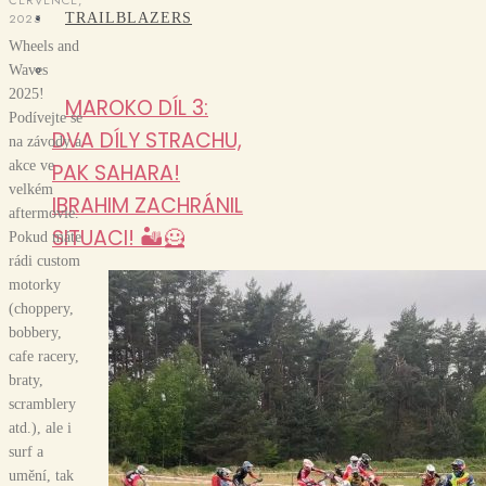
2025
TRAILBLAZERS
Wheels and
Waves
2025!
MAROKO DÍL 3:
Podívejte se
DVA DÍLY STRACHU,
na závody a
akce ve
PAK SAHARA!
velkém
IBRAHIM ZACHRÁNIL
aftermovie.
SITUACI! 🏜️🦸
Pokud máte
rádi custom
motorky
(choppery,
bobbery,
cafe racery,
braty,
scramblery
atd.), ale i
surf a
umění, tak