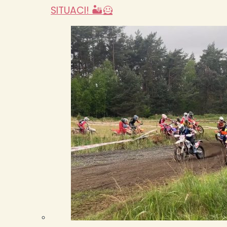
SITUACI! 🏜️🦸