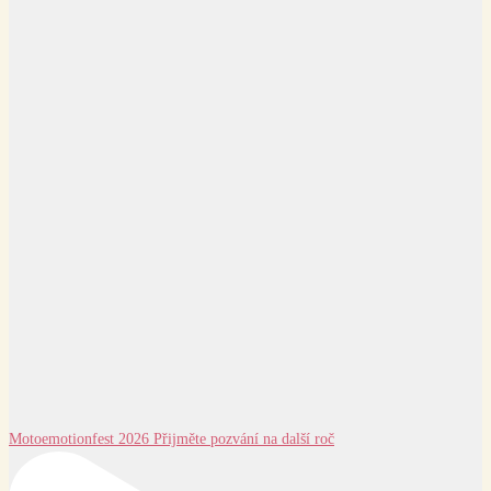
Motoemotionfest 2026 Přijměte pozvání na další roč