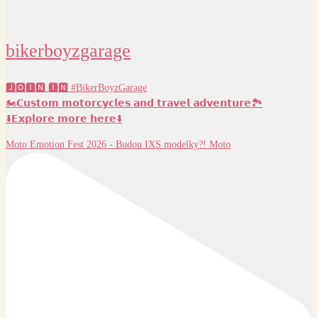
bikerboyzgarage
🅹🅾🅸🅽 🅸🅽 #BikerBoyzGarage
🏍️𝗖𝘂𝘀𝘁𝗼𝗺 𝗺𝗼𝘁𝗼𝗿𝗰𝘆𝗰𝗹𝗲𝘀 𝗮𝗻𝗱 𝘁𝗿𝗮𝘃𝗲𝗹 𝗮𝗱𝘃𝗲𝗻𝘁𝘂𝗿𝗲🏞️
⬇️𝗘𝘅𝗽𝗹𝗼𝗿𝗲 𝗺𝗼𝗿𝗲 𝗵𝗲𝗿𝗲⬇️
Moto Emotion Fest 2026 - Budou IXS modelky?! Moto