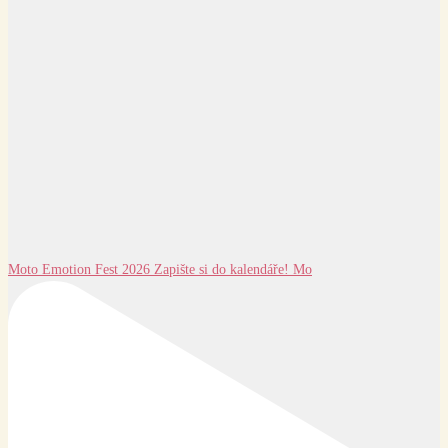
Moto Emotion Fest 2026 Zapište si do kalendáře! Mo