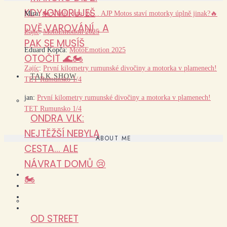
KDY IGNORUJEŠ
Míra
:
🏍️ Věděli jste, že… AJP Motos staví motorky úplně jinak?🔥
DVĚ VAROVÁNÍ… A
Zajíc
:
MotoEmotion 2025
PAK SE MUSÍŠ
Eduard Kopča
:
MotoEmotion 2025
OTOČIT 🌊🏍️
Zajíc
:
První kilometry rumunské divočiny a motorka v plamenech!
TALK SHOW
TET Rumunsko 1/4
jan
:
První kilometry rumunské divočiny a motorka v plamenech!
TET Rumunsko 1/4
ONDRA VLK:
NEJTĚŽŠÍ NEBYLA
ABOUT ME
CESTA… ALE
NÁVRAT DOMŮ 😢
🏍️
OD STREET