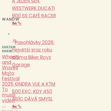
A JEDEN SEN:
WESTWERK DUCATI
900 SS CAFÉ RACER
WANDW
🏍️🔧
W
Pasohlávky 2026:
CUSTOM
největší sraz roku
SHOW
Wheels
očima Biker Boyz
and
Garage
Waves
Moto
Festival
2025 –
ONDRA VLK A KTM
To
500 EXC: KDY 450
musíš
TISÍC DÁVÁ SMYSL
vidět!
🏍️🔧
25
ČERVENCE,