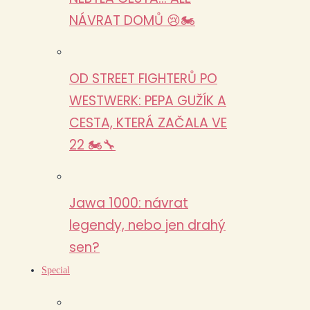
NÁVRAT DOMŮ 😢🏍️
OD STREET FIGHTERŮ PO
WESTWERK: PEPA GUŽÍK A
CESTA, KTERÁ ZAČALA VE
22 🏍️🔧
Jawa 1000: návrat
legendy, nebo jen drahý
sen?
Special