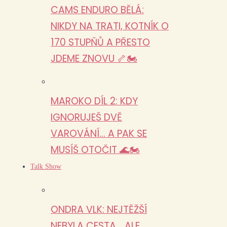
CAMS ENDURO BĚLÁ:
NIKDY NA TRATI, KOTNÍK O
170 STUPŇŮ A PŘESTO
JDEME ZNOVU 🦴🏍️
MAROKO DÍL 2: KDY
IGNORUJEŠ DVĚ
VAROVÁNÍ… A PAK SE
MUSÍŠ OTOČIT 🌊🏍️
Talk Show
ONDRA VLK: NEJTĚŽŠÍ
NEBYLA CESTA… ALE