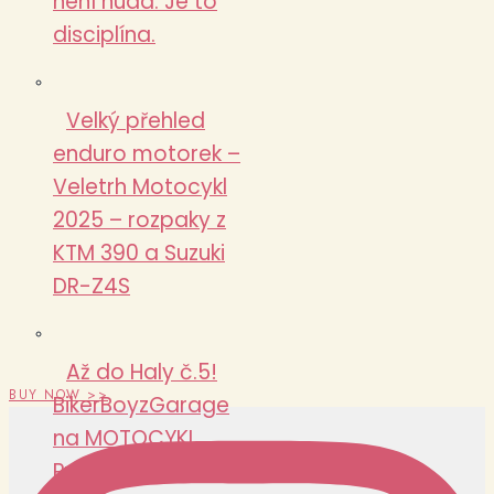
není nuda. Je to
disciplína.
Velký přehled
enduro motorek –
Veletrh Motocykl
2025 – rozpaky z
KTM 390 a Suzuki
DR-Z4S
Až do Haly č.5!
BUY NOW >>
BikerBoyzGarage
na MOTOCYKL
Praha 2025