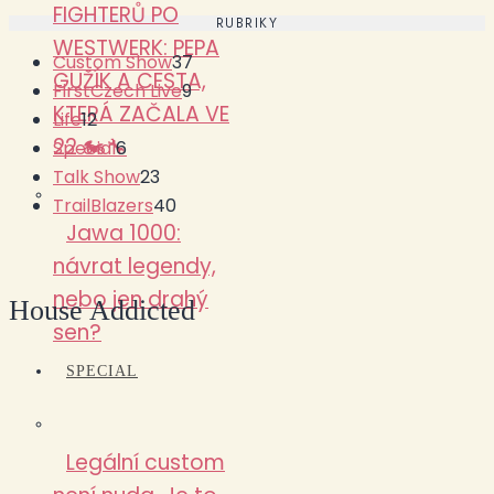
FIGHTERŮ PO
RUBRIKY
WESTWERK: PEPA
Custom Show
37
GUŽÍK A CESTA,
FirstCzech Live
9
KTERÁ ZAČALA VE
Life
12
22 🏍️🔧
Special
6
Talk Show
23
TrailBlazers
40
Jawa 1000:
návrat legendy,
nebo jen drahý
House Addicted
sen?
SPECIAL
Legální custom