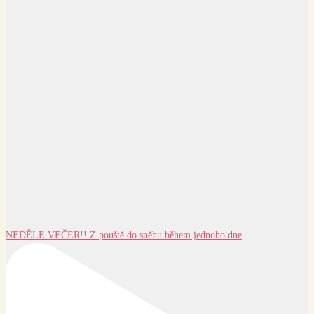
NEDĚLE VEČER!! Z pouště do sněhu během jednoho dne