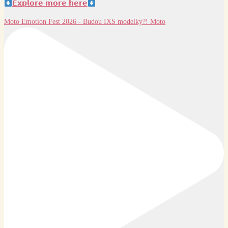
𝗘𝘅𝗽𝗹𝗼𝗿𝗲 𝗺𝗼𝗿𝗲 𝗵𝗲𝗿𝗲
Moto Emotion Fest 2026 - Budou IXS modelky?! Moto