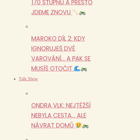
170 STUPŇŮ A PŘESTO
JDEME ZNOVU
MAROKO DÍL 2: KDY
IGNORUJEŠ DVĚ
VAROVÁNÍ… A PAK SE
MUSÍŠ OTOČIT
Talk Show
ONDRA VLK: NEJTĚŽŠÍ
NEBYLA CESTA… ALE
NÁVRAT DOMŮ