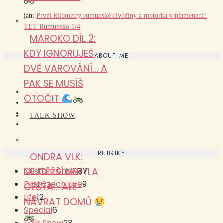
jan
:
První kilometry rumunské divočiny a motorka v plamenech!
TET Rumunsko 1/4
MAROKO DÍL 2:
KDY IGNORUJEŠ
ABOUT ME
DVĚ VAROVÁNÍ… A
PAK SE MUSÍŠ
OTOČIT
TALK SHOW
RUBRIKY
ONDRA VLK:
Custom Show
37
NEJTĚŽŠÍ NEBYLA
FirstCzech Live
9
CESTA… ALE
Life
12
NÁVRAT DOMŮ
Special
6
Talk Show
23