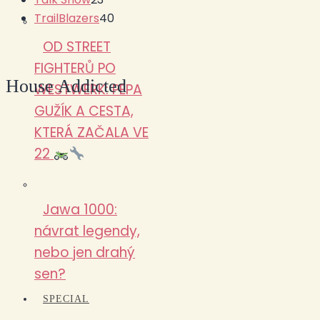
TrailBlazers
40
OD STREET
FIGHTERŮ PO
House Addicted
WESTWERK: PEPA
GUŽÍK A CESTA,
KTERÁ ZAČALA VE
22
Jawa 1000:
návrat legendy,
nebo jen drahý
sen?
SPECIAL