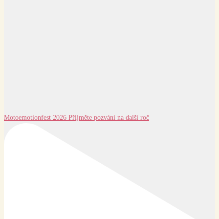
Motoemotionfest 2026 Přijměte pozvání na další roč