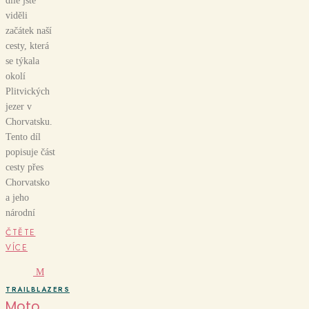
díle jste
viděli
začátek naší
cesty, která
se týkala
okolí
Plitvických
jezer v
Chorvatsku.
Tento díl
popisuje část
cesty přes
Chorvatsko
a jeho
národní
ČTĚTE
VÍCE
M
TRAILBLAZERS
Moto