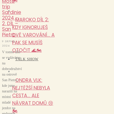
Moto
trip
Sardinie
2024 –
MAROKO DÍL 2:
2. DÍL –
KDY IGNORUJEŠ
San
Pietro
DVĚ VAROVÁNÍ… A
9 SRPNA,
PAK SE MUSÍŠ
2024
OTOČIT 🌊🏍️
V tomto díle
se vydáváme
TALK SHOW
na
dobrodružství
na ostrově
ONDRA VLK:
San Pietro,
kde jsme
NEJTĚŽŠÍ NEBYLA
narazili na
CESTA… ALE
místní
NÁVRAT DOMŮ 😢
mladé
jezdce na
🏍️
endurech,