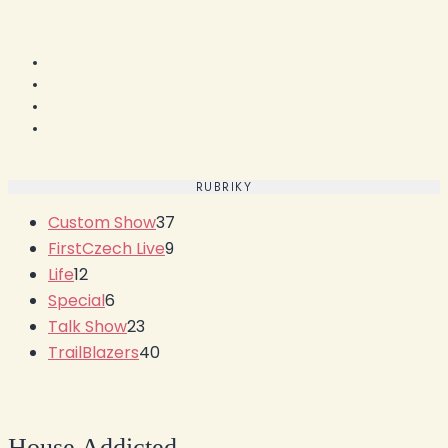
RUBRIKY
Custom Show
37
FirstCzech Live
9
Life
12
Special
6
Talk Show
23
TrailBlazers
40
House Addicted