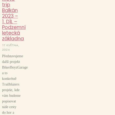
trip
Balkán
2023 –
1. DÍL –
Podzemní
letecká
základna
17 KVĚTNA,
2024
Představujeme
další projekt
BikerBoyzGarage
a to
konkrétně
Trailblazers
projekt, kde
vám budeme
popisovat
naše cesty
do hor a