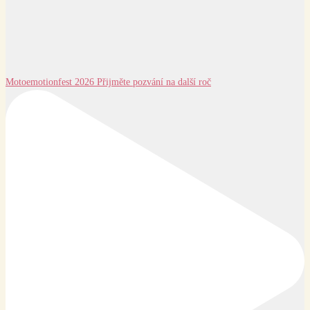
Motoemotionfest 2026 Přijměte pozvání na další roč