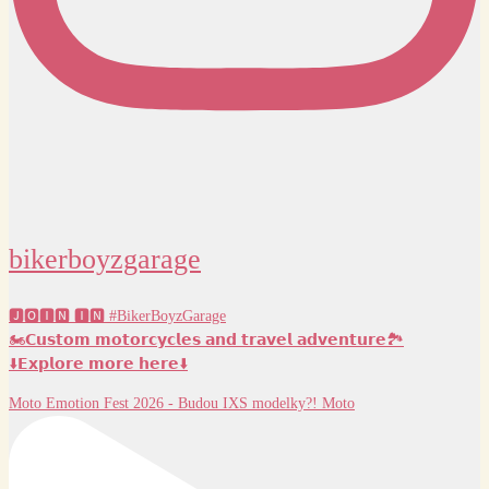
bikerboyzgarage
🅹🅾🅸🅽 🅸🅽 #BikerBoyzGarage
🏍️𝗖𝘂𝘀𝘁𝗼𝗺 𝗺𝗼𝘁𝗼𝗿𝗰𝘆𝗰𝗹𝗲𝘀 𝗮𝗻𝗱 𝘁𝗿𝗮𝘃𝗲𝗹 𝗮𝗱𝘃𝗲𝗻𝘁𝘂𝗿𝗲🏞️
⬇️𝗘𝘅𝗽𝗹𝗼𝗿𝗲 𝗺𝗼𝗿𝗲 𝗵𝗲𝗿𝗲⬇️
Moto Emotion Fest 2026 - Budou IXS modelky?! Moto