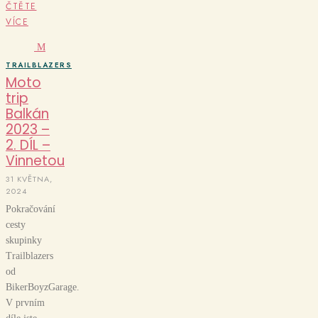
ČTĚTE
VÍCE
M
TRAILBLAZERS
Moto
trip
Balkán
2023 –
2. DÍL –
Vinnetou
31 KVĚTNA,
2024
Pokračování
cesty
skupinky
Trailblazers
od
BikerBoyzGarage.
V prvním