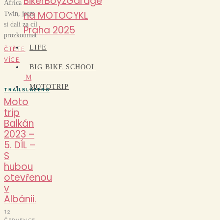
BikerBoyzGarage
Africa
na MOTOCYKL
Twin, jsem
si dali za cíl
Praha 2025
prozkoumat
LIFE
ČTĚTE
VÍCE
BIG BIKE SCHOOL
M
MOTOTRIP
TRAILBLAZERS
Moto
trip
Balkán
2023 –
5. DÍL –
S
hubou
otevřenou
v
Albánii.
12
ČERVENCE,