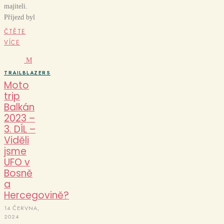
majiteli.
Příjezd byl
ČTĚTE
VÍCE
M
TRAILBLAZERS
Moto
trip
Balkán
2023 –
3. DÍL –
Viděli
jsme
UFO v
Bosně
a
Hercegovině?
14 ČERVNA,
2024