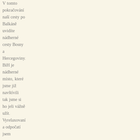
V tomto
pokračování
naší cesty po
Balkáně
uvidíte
nádherné
cesty Bosny
a
Hercegoviny.
BiH je
nádherné
místo, které
jsme již
navštívili
tak jsme si
ho jeli vážně
užít.
Vyrelaxovaní
a odpočatí
jsem