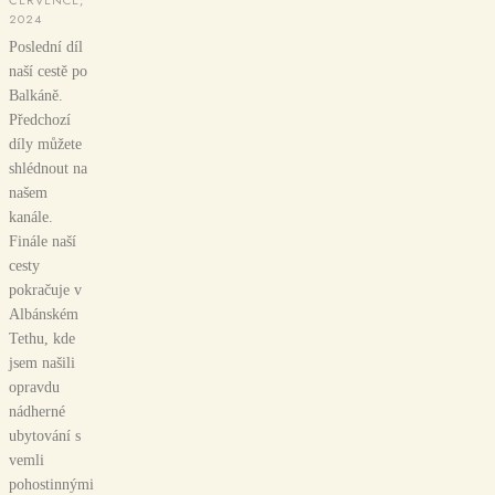
2024
Poslední díl
naší cestě po
Balkáně.
Předchozí
díly můžete
shlédnout na
našem
kanále.
Finále naší
cesty
pokračuje v
Albánském
Tethu, kde
jsem našili
opravdu
nádherné
ubytování s
vemli
pohostinnými