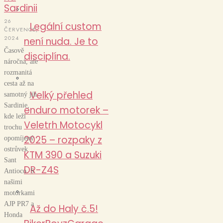
Sardinii
26
Legální custom
ČERVENCE,
2024
není nuda. Je to
Časově
disciplína.
náročná, ale
rozmanitá
cesta až na
Velký přehled
samotný jih
Sardinie,
enduro motorek –
kde leží
Veletrh Motocykl
trochu
2025 – rozpaky z
opomíjený
ostrůvek
KTM 390 a Suzuki
Sant
DR-Z4S
Antioco. S
našimi
motorkami
AJP PR7 a
Až do Haly č.5!
Honda