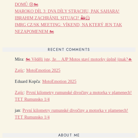
DOMŮ 😢🏍️
MAROKO DÍL 3: DVA DÍLY STRACHU, PAK SAHARA!
IBRAHIM ZACHRÁNIL SITUACI! 🏜️🦸
IMRG CZ/SK MEETING: VÍKEND, NA KTERÝ JEN TAK
NEZAPOMENEM 🏍️
RECENT COMMENTS
Míra
:
🏍️ Věděli jste, že… AJP Motos staví motorky úplně jinak?🔥
Zajíc
:
MotoEmotion 2025
Eduard Kopča
:
MotoEmotion 2025
Zajíc
:
První kilometry rumunské divočiny a motorka v plamenech!
TET Rumunsko 1/4
jan
:
První kilometry rumunské divočiny a motorka v plamenech!
TET Rumunsko 1/4
ABOUT ME