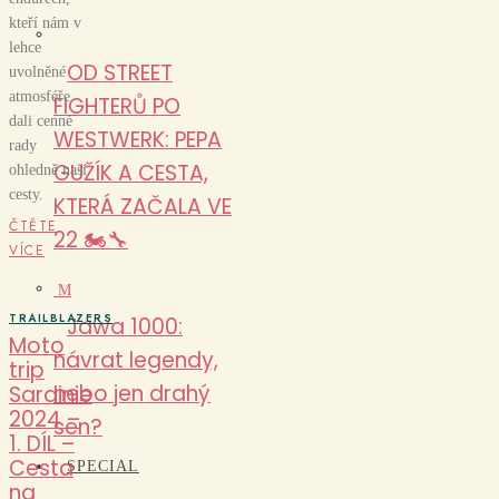
kteří nám v
lehce
OD STREET
uvolněné
atmosféře
FIGHTERŮ PO
dali cenné
WESTWERK: PEPA
rady
GUŽÍK A CESTA,
ohledně naší
cesty.
KTERÁ ZAČALA VE
ČTĚTE
22 🏍️🔧
VÍCE
M
TRAILBLAZERS
Jawa 1000:
Moto
návrat legendy,
trip
nebo jen drahý
Sardinie
2024 –
sen?
1. DÍL –
Cesta
SPECIAL
na