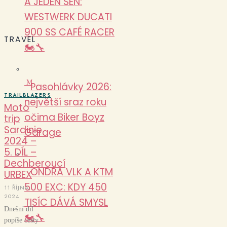
A JEDEN SEN:
WESTWERK DUCATI
900 SS CAFÉ RACER
TRAVEL
🏍️🔧
M
Pasohlávky 2026:
TRAILBLAZERS
největší sraz roku
Moto
očima Biker Boyz
trip
Sardinie
Garage
2024 –
5. DÍL –
Dechberoucí
ONDRA VLK A KTM
URBEX
500 EXC: KDY 450
11 ŘÍJNA,
2024
TISÍC DÁVÁ SMYSL
Dnešní díl
🏍️🔧
popíše cesty