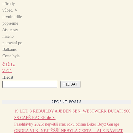
přírody
vůbec. V
prvním díle
popíšeme
část cesty
našeho
putování po
Balkáně.
Cesta byla
ČTĚTE
VÍCE
Hledat
HLEDAT
RECENT POSTS
19 LET, 3 REBUILDY A JEDEN SEN: WESTWERK DUCATI 900
SS CAFÉ RACER 🏍️🔧
Pasohlávky 2026: největší sraz roku očima Biker Boyz Garage
ONDRA VLK: NEJTĚŽŠÍ NEBYLA CESTA… ALE NÁVRAT