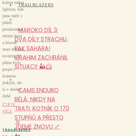
kolem města
TRAILBLAZERS
Iglesias, kde
jsme měli v
plánu
MAROKO DÍL 3:
prozkoumat
místní hory
DVA DÍLY STRACHU,
a hlavně
PAK SAHARA!
staré těžební
IBRAHIM ZACHRÁNIL
továrny. V
plánu bylo
SITUACI! 🏜️🦸
projet i
krásnou
jeskyni, ale
CAMS ENDURO
ta v dnešní
době
BĚLÁ: NIKDY NA
ČTĚTE
TRATI, KOTNÍK O 170
VÍCE
STUPŇŮ A PŘESTO
M
JDEME ZNOVU 🦴
TRAILBLAZERS
🏍️