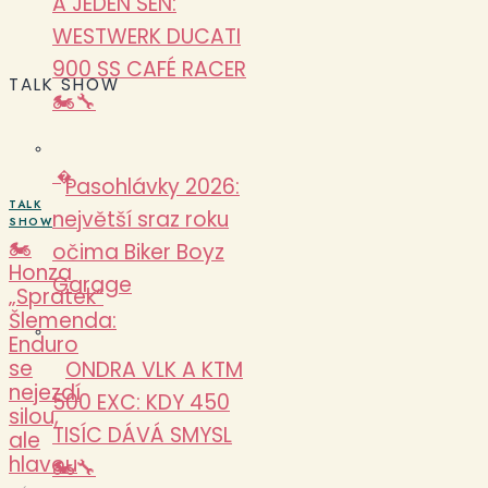
A JEDEN SEN:
WESTWERK DUCATI
900 SS CAFÉ RACER
TALK SHOW
🏍️🔧
�
Pasohlávky 2026:
TALK
největší sraz roku
SHOW
🏍️
očima Biker Boyz
Honza
Garage
„Spratek“
Šlemenda:
Enduro
se
ONDRA VLK A KTM
nejezdí
500 EXC: KDY 450
silou,
TISÍC DÁVÁ SMYSL
ale
hlavou
🏍️🔧