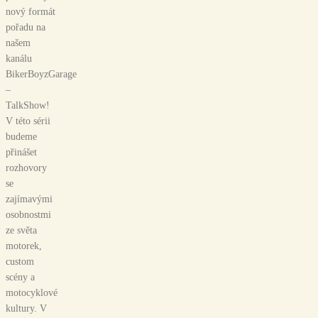
nový formát
pořadu na
našem
kanálu
BikerBoyzGarage
–
TalkShow!
V této sérii
budeme
přinášet
rozhovory
se
zajímavými
osobnostmi
ze světa
motorek,
custom
scény a
motocyklové
kultury. V