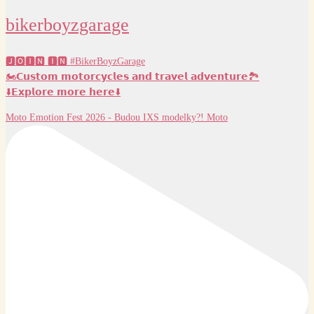
bikerboyzgarage
🅹🅾🅸🅽 🅸🅽 #BikerBoyzGarage
🏍️𝗖𝘂𝘀𝘁𝗼𝗺 𝗺𝗼𝘁𝗼𝗿𝗰𝘆𝗰𝗹𝗲𝘀 𝗮𝗻𝗱 𝘁𝗿𝗮𝘃𝗲𝗹 𝗮𝗱𝘃𝗲𝗻𝘁𝘂𝗿𝗲🏞️
⬇️𝗘𝘅𝗽𝗹𝗼𝗿𝗲 𝗺𝗼𝗿𝗲 𝗵𝗲𝗿𝗲⬇️
Moto Emotion Fest 2026 - Budou IXS modelky?! Moto