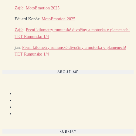
Zajíc
:
MotoEmotion 2025
Eduard Kopča
:
MotoEmotion 2025
Zajíc
:
První kilometry rumunské divočiny a motorka v plamenech!
TET Rumunsko 1/4
jan
:
První kilometry rumunské divočiny a motorka v plamenech!
TET Rumunsko 1/4
ABOUT ME
RUBRIKY