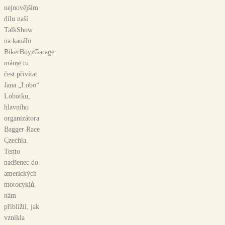
nejnovějším
dílu naší
TalkShow
na kanálu
BikerBoyzGarage
máme tu
čest přivítat
Jana „Lobo“
Lobotku,
hlavního
organizátora
Bagger Race
Czechia.
Tento
nadšenec do
amerických
motocyklů
nám
přiblížil, jak
vznikla