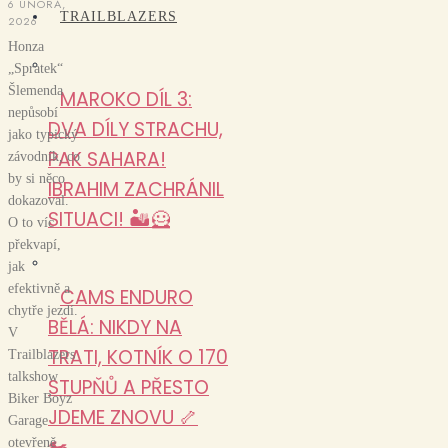
6 ÚNORA,
TRAILBLAZERS
2026
Honza
„Spratek“
Šlemenda
MAROKO DÍL 3:
nepůsobí
DVA DÍLY STRACHU,
jako typický
PAK SAHARA!
závodník, co
by si něco
IBRAHIM ZACHRÁNIL
dokazoval.
SITUACI! 🏜️🦸
O to víc
překvapí,
jak
efektivně a
CAMS ENDURO
chytře jezdí.
BĚLÁ: NIKDY NA
V
TRATI, KOTNÍK O 170
Trailblazers
talkshow
STUPŇŮ A PŘESTO
Biker Boyz
JDEME ZNOVU 🦴
Garage
🏍️
otevřeně