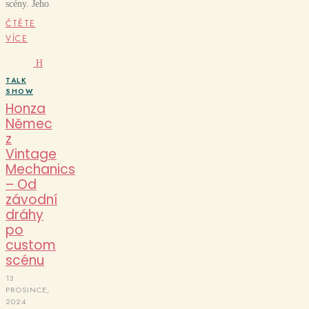
scény. Jeho
ČTĚTE
VÍCE
H
TALK
SHOW
Honza
Němec
z
Vintage
Mechanics
– Od
závodní
dráhy
po
custom
scénu
13
PROSINCE,
2024