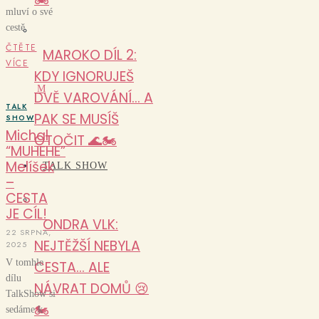
mluví o své
cestě
ČTĚTE
MAROKO DÍL 2:
VÍCE
KDY IGNORUJEŠ
M
DVĚ VAROVÁNÍ… A
TALK
PAK SE MUSÍŠ
SHOW
Michal
OTOČIT 🌊🏍️
“MUHEHE”
Melíšek
TALK SHOW
–
CESTA
JE CÍL!
ONDRA VLK:
22 SRPNA,
NEJTĚŽŠÍ NEBYLA
2025
V tomhle
CESTA… ALE
dílu
NÁVRAT DOMŮ 😢
TalkShow si
🏍️
sedáme k