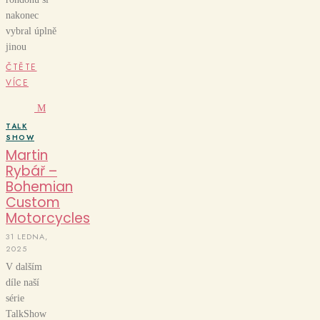
nakonec
vybral úplně
jinou
ČTĚTE
VÍCE
M
TALK
SHOW
Martin
Rybář –
Bohemian
Custom
Motorcycles
31 LEDNA,
2025
V dalším
díle naší
série
TalkShow