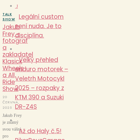
J
TALK
Legální custom
SHOW
není nuda. Je to
Jakub
Frey –
disciplína.
fotograf
a
zakladatel
Velký přehled
Klasick
Wheels
enduro motorek –
a All
Veletrh Motocykl
Ride
2025 – rozpaky z
Show
KTM 390 a Suzuki
20
ČERVNA,
DR-Z4S
2025
Jakub Frey
je známý
svou vášní
Až do Haly č.5!
pro