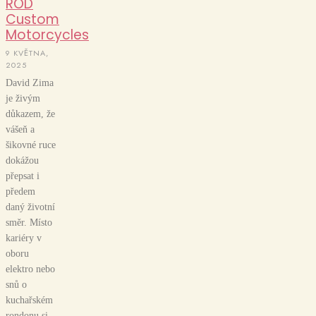
ROD
Custom
Motorcycles
9 KVĚTNA,
2025
David Zima
je živým
důkazem, že
vášeň a
šikovné ruce
dokážou
přepsat i
předem
daný životní
směr. Místo
kariéry v
oboru
elektro nebo
snů o
kuchařském
rondonu si