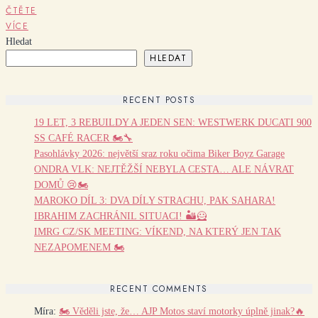
ČTĚTE
VÍCE
Hledat
HLEDAT
RECENT POSTS
19 LET, 3 REBUILDY A JEDEN SEN: WESTWERK DUCATI 900
SS CAFÉ RACER 🏍️🔧
Pasohlávky 2026: největší sraz roku očima Biker Boyz Garage
ONDRA VLK: NEJTĚŽŠÍ NEBYLA CESTA… ALE NÁVRAT
DOMŮ 😢🏍️
MAROKO DÍL 3: DVA DÍLY STRACHU, PAK SAHARA!
IBRAHIM ZACHRÁNIL SITUACI! 🏜️🦸
IMRG CZ/SK MEETING: VÍKEND, NA KTERÝ JEN TAK
NEZAPOMENEM 🏍️
RECENT COMMENTS
Míra
:
🏍️ Věděli jste, že… AJP Motos staví motorky úplně jinak?🔥