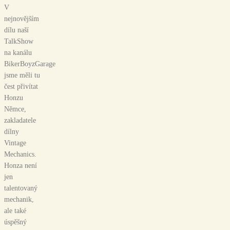
V
nejnovějším
dílu naší
TalkShow
na kanálu
BikerBoyzGarage
jsme měli tu
čest přivítat
Honzu
Němce,
zakladatele
dílny
Vintage
Mechanics.
Honza není
jen
talentovaný
mechanik,
ale také
úspěšný