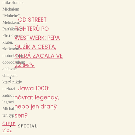
mikrofonu s
Michalem
“Muhehe”
OD STREET
Melíškem.
FIGHTERŮ PO
Parťákem z
First Czech
WESTWERK: PEPA
klubu,
GUŽÍK A CESTA,
zkušeným
KTERÁ ZAČALA VE
motorkářem,
dobrodruhem
22 🏍️🔧
a hlavně
chlapem,
který nikdy
Jawa 1000:
nezkazí
žádnou
návrat legendy,
legraci.
nebo jen drahý
Michal je
sen?
ten typ
ČTĚTE
SPECIAL
VÍCE