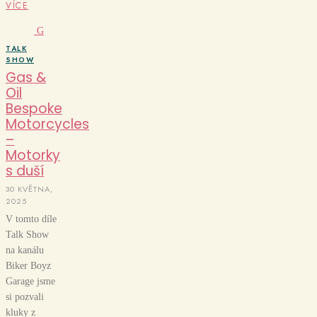
VÍCE
G
TALK
SHOW
Gas &
Oil
Bespoke
Motorcycles
–
Motorky
s duší
30 KVĚTNA,
2025
V tomto díle
Talk Show
na kanálu
Biker Boyz
Garage jsme
si pozvali
kluky z