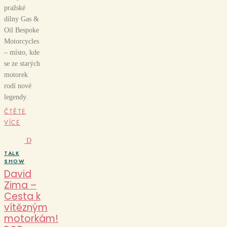
pražské
dílny Gas &
Oil Bespoke
Motorcycles
– místo, kde
se ze starých
motorek
rodí nové
legendy.
ČTĚTE
VÍCE
D
TALK
SHOW
David
Zima –
Cesta k
vítězným
motorkám!