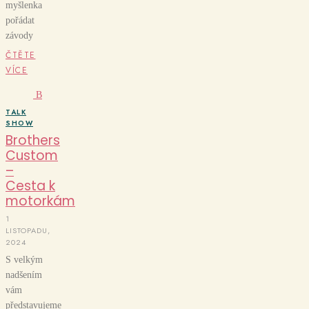
myšlenka
pořádat
závody
ČTĚTE
VÍCE
B
TALK
SHOW
Brothers
Custom
–
Cesta k
motorkám
1
LISTOPADU,
2024
S velkým
nadšením
vám
představujeme