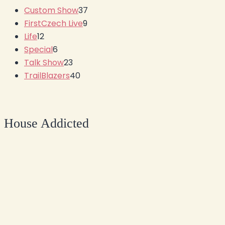
Custom Show
37
FirstCzech Live
9
Life
12
Special
6
Talk Show
23
TrailBlazers
40
House Addicted