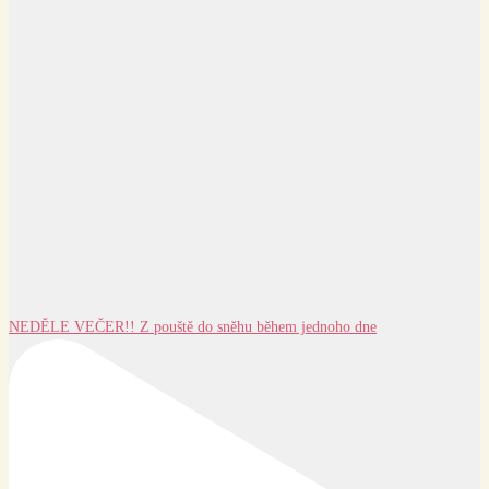
NEDĚLE VEČER!! Z pouště do sněhu během jednoho dne