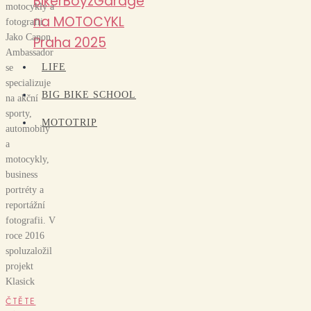
BikerBoyzGarage
motocykly a
na MOTOCYKL
fotografii.
Jako Canon
Praha 2025
Ambassador
LIFE
se
specializuje
BIG BIKE SCHOOL
na akční
sporty,
MOTOTRIP
automobily
a
motocykly,
business
portréty a
reportážní
fotografii. V
roce 2016
spoluzaložil
projekt
Klasick
ČTĚTE