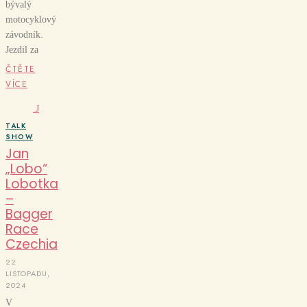
bývalý
motocyklový
závodník.
Jezdil za
ČTĚTE
VÍCE
J
TALK
SHOW
Jan
„Lobo“
Lobotka
–
Bagger
Race
Czechia
22
LISTOPADU,
2024
V