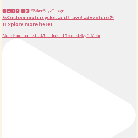
🅹🅾🅸🅽 🅸🅽 #BikerBoyzGarage
🏍️𝗖𝘂𝘀𝘁𝗼𝗺 𝗺𝗼𝘁𝗼𝗿𝗰𝘆𝗰𝗹𝗲𝘀 𝗮𝗻𝗱 𝘁𝗿𝗮𝘃𝗲𝗹 𝗮𝗱𝘃𝗲𝗻𝘁𝘂𝗿𝗲🏞️
⬇️𝗘𝘅𝗽𝗹𝗼𝗿𝗲 𝗺𝗼𝗿𝗲 𝗵𝗲𝗿𝗲⬇️
Moto Emotion Fest 2026 - Budou IXS modelky?! Moto