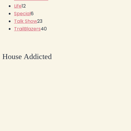
Life
12
Special
6
Talk Show
23
TrailBlazers
40
House Addicted