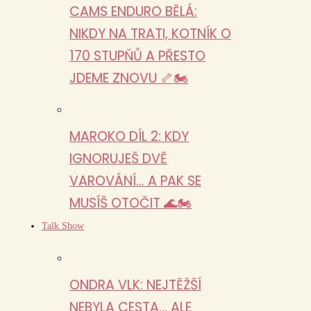
CAMS ENDURO BĚLÁ:
NIKDY NA TRATI, KOTNÍK O
170 STUPŇŮ A PŘESTO
JDEME ZNOVU 🦴🏍️
MAROKO DÍL 2: KDY
IGNORUJEŠ DVĚ
VAROVÁNÍ… A PAK SE
MUSÍŠ OTOČIT 🌊🏍️
Talk Show
ONDRA VLK: NEJTĚŽŠÍ
NEBYLA CESTA… ALE