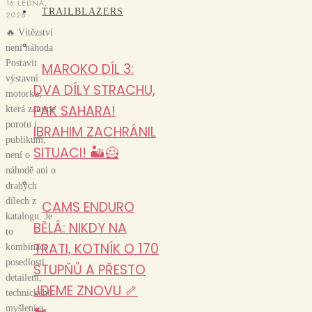
16 LEDNA,
TRAILBLAZERS
2026
🔥 Vítězství
není náhoda
Postavit
MAROKO DÍL 3:
výstavní
DVA DÍLY STRACHU,
motorku,
PAK SAHARA!
která zaujme
porotu i
IBRAHIM ZACHRÁNIL
publikum,
SITUACI! 🏜️🦸
není o
náhodě ani o
drahých
dílech z
CAMS ENDURO
katalogu. Je
BĚLÁ: NIKDY NA
to
TRATI, KOTNÍK O 170
kombinace
posedlosti
STUPŇŮ A PŘESTO
detailem,
JDEME ZNOVU 🦴
technického
🏍️
myšlení a