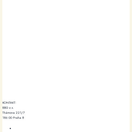
KONTAKT:
BBG z.s.
Thámova 221/7
186 00 Praha 8