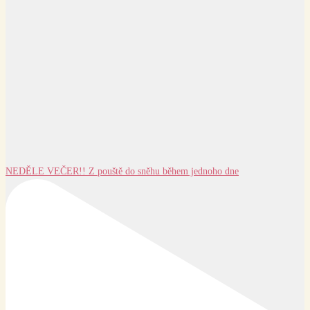
NEDĚLE VEČER!! Z pouště do sněhu během jednoho dne