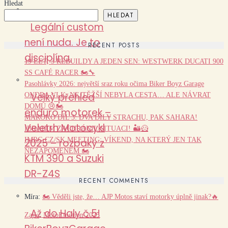
Hledat
HLEDAT
Legální custom
není nuda. Je to
RECENT POSTS
disciplína.
19 LET, 3 REBUILDY A JEDEN SEN: WESTWERK DUCATI 900
SS CAFÉ RACER 🏍️🔧
Pasohlávky 2026: největší sraz roku očima Biker Boyz Garage
Velký přehled
ONDRA VLK: NEJTĚŽŠÍ NEBYLA CESTA… ALE NÁVRAT
DOMŮ 😢🏍️
enduro motorek –
MAROKO DÍL 3: DVA DÍLY STRACHU, PAK SAHARA!
Veletrh Motocykl
IBRAHIM ZACHRÁNIL SITUACI! 🏜️🦸
IMRG CZ/SK MEETING: VÍKEND, NA KTERÝ JEN TAK
2025 – rozpaky z
NEZAPOMENEM 🏍️
KTM 390 a Suzuki
DR-Z4S
RECENT COMMENTS
Míra
:
🏍️ Věděli jste, že… AJP Motos staví motorky úplně jinak?🔥
Až do Haly č.5!
Zajíc
:
MotoEmotion 2025