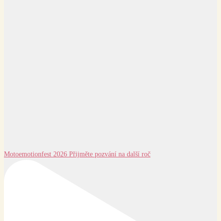
Motoemotionfest 2026 Přijměte pozvání na další roč