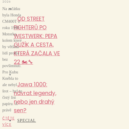
2026
Na začátku
byla Honda
OD STREET
CM400T z
FIGHTERŮ PO
roku 1980.
Motorka,
WESTWERK: PEPA
kolem které
GUŽÍK A CESTA,
by většina
KTERÁ ZAČALA VE
lidí prošla
bez
22 🏍️🔧
povšimnutí.
Pro Kubu
Knébla to
Jawa 1000:
ale nebyl
šrot – byl to
návrat legendy,
čistý list
nebo jen drahý
papíru. A
sen?
právě
ČTĚTE
SPECIAL
VÍCE