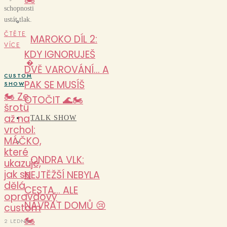
schopnosti
ustát tlak.
ČTĚTE
MAROKO DÍL 2:
VÍCE
KDY IGNORUJEŠ
�
DVĚ VAROVÁNÍ… A
CUSTOM
PAK SE MUSÍŠ
SHOW
🏍️ Ze
OTOČIT 🌊🏍️
šrotu
až na
TALK SHOW
vrchol:
MÁČKO,
které
ONDRA VLK:
ukazuje,
jak se
NEJTĚŽŠÍ NEBYLA
dělá
CESTA… ALE
opravdový
NÁVRAT DOMŮ 😢
custom
🏍️
2 LEDNA,