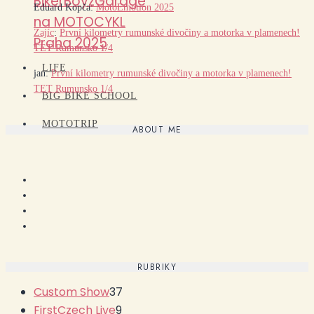
BikerBoyzGarage
Eduard Kopča
:
MotoEmotion 2025
na MOTOCYKL
Zajíc
:
První kilometry rumunské divočiny a motorka v plamenech!
Praha 2025
TET Rumunsko 1/4
LIFE
jan
:
První kilometry rumunské divočiny a motorka v plamenech!
TET Rumunsko 1/4
BIG BIKE SCHOOL
MOTOTRIP
ABOUT ME
RUBRIKY
Custom Show
37
FirstCzech Live
9