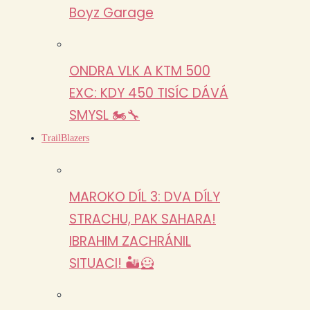
Boyz Garage
ONDRA VLK A KTM 500
EXC: KDY 450 TISÍC DÁVÁ
SMYSL 🏍️🔧
TrailBlazers
MAROKO DÍL 3: DVA DÍLY
STRACHU, PAK SAHARA!
IBRAHIM ZACHRÁNIL
SITUACI! 🏜️🦸