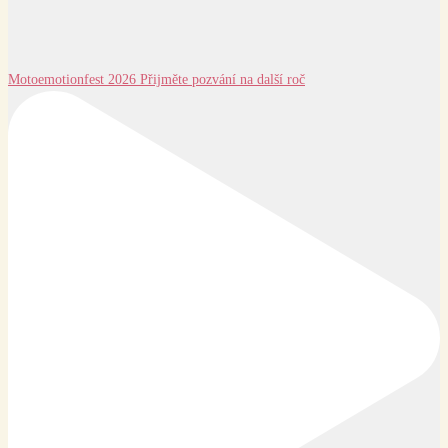
Motoemotionfest 2026 Přijměte pozvání na další roč