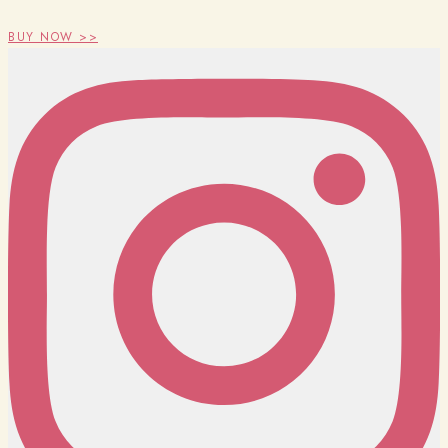
BUY NOW >>