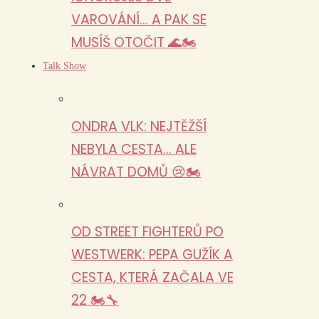
VAROVÁNÍ… A PAK SE
MUSÍŠ OTOČIT 🌊🏍️
Talk Show
ONDRA VLK: NEJTĚŽŠÍ
NEBYLA CESTA… ALE
NÁVRAT DOMŮ 😢🏍️
OD STREET FIGHTERŮ PO
WESTWERK: PEPA GUŽÍK A
CESTA, KTERÁ ZAČALA VE
22 🏍️🔧