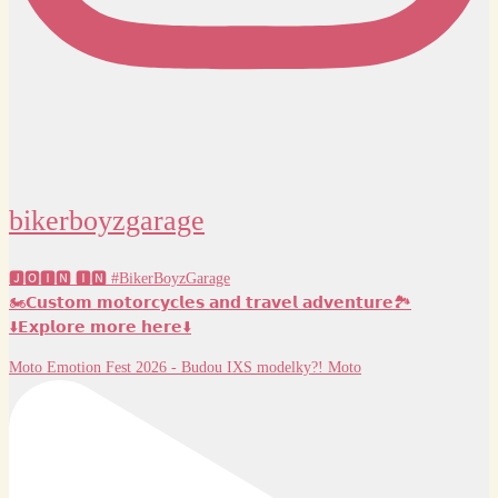
bikerboyzgarage
🅹🅾🅸🅽 🅸🅽 #BikerBoyzGarage
🏍️𝗖𝘂𝘀𝘁𝗼𝗺 𝗺𝗼𝘁𝗼𝗿𝗰𝘆𝗰𝗹𝗲𝘀 𝗮𝗻𝗱 𝘁𝗿𝗮𝘃𝗲𝗹 𝗮𝗱𝘃𝗲𝗻𝘁𝘂𝗿𝗲🏞️
⬇️𝗘𝘅𝗽𝗹𝗼𝗿𝗲 𝗺𝗼𝗿𝗲 𝗵𝗲𝗿𝗲⬇️
Moto Emotion Fest 2026 - Budou IXS modelky?! Moto