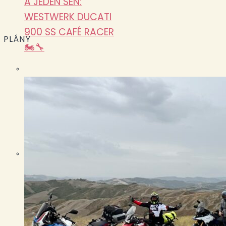
A JEDEN SEN:
WESTWERK DUCATI
900 SS CAFÉ RACER
PLÁNY
🏍️🔧
Pasohlávky 2026:
největší sraz roku
očima Biker Boyz
Garage
ONDRA VLK A KTM
500 EXC: KDY 450
TISÍC DÁVÁ SMYSL
🏍️🔧