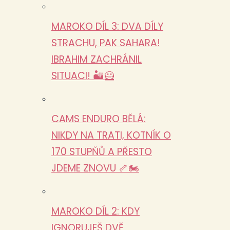
MAROKO DÍL 3: DVA DÍLY
STRACHU, PAK SAHARA!
IBRAHIM ZACHRÁNIL
SITUACI! 🏜️🦸
CAMS ENDURO BĚLÁ:
NIKDY NA TRATI, KOTNÍK O
170 STUPŇŮ A PŘESTO
JDEME ZNOVU 🦴🏍️
MAROKO DÍL 2: KDY
IGNORUJEŠ DVĚ