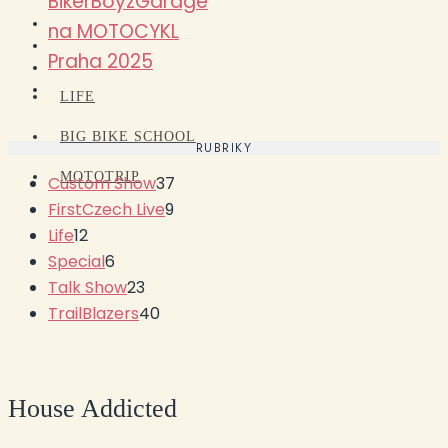
BikerBoyzGarage
na MOTOCYKL
Praha 2025
LIFE
BIG BIKE SCHOOL
RUBRIKY
MOTOTRIP
Custom Show
37
FirstCzech Live
9
Life
12
Special
6
Talk Show
23
TrailBlazers
40
House Addicted