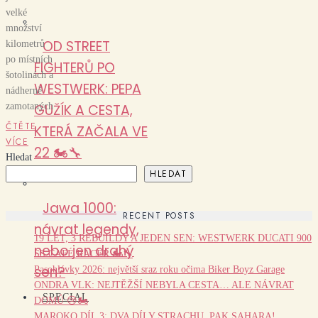
velké
množství
OD STREET
kilometrů
po místních
FIGHTERŮ PO
šotolinách a
WESTWERK: PEPA
nádherně
zamotaných
GUŽÍK A CESTA,
ČTĚTE
KTERÁ ZAČALA VE
VÍCE
22 🏍️🔧
Hledat
HLEDAT
Jawa 1000:
RECENT POSTS
návrat legendy,
19 LET, 3 REBUILDY A JEDEN SEN: WESTWERK DUCATI 900
nebo jen drahý
SS CAFÉ RACER 🏍️🔧
sen?
Pasohlávky 2026: největší sraz roku očima Biker Boyz Garage
ONDRA VLK: NEJTĚŽŠÍ NEBYLA CESTA… ALE NÁVRAT
SPECIAL
DOMŮ 😢🏍️
MAROKO DÍL 3: DVA DÍLY STRACHU, PAK SAHARA!