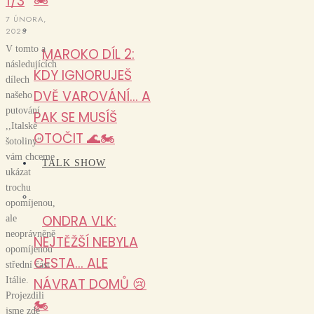
1/3
7 ÚNORA,
2025
V tomto a
MAROKO DÍL 2:
následujících
KDY IGNORUJEŠ
dílech
DVĚ VAROVÁNÍ… A
našeho
putování
PAK SE MUSÍŠ
,,Italské
OTOČIT 🌊🏍️
šotoliny“
vám chceme
TALK SHOW
ukázat
trochu
opomíjenou,
ONDRA VLK:
ale
neoprávněně
NEJTĚŽŠÍ NEBYLA
opomíjenou
CESTA… ALE
střední část
Itálie.
NÁVRAT DOMŮ 😢
Projezdili
🏍️
jsme zde