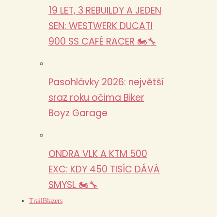
19 LET, 3 REBUILDY A JEDEN
SEN: WESTWERK DUCATI
900 SS CAFÉ RACER 🏍️🔧
Pasohlávky 2026: největší
sraz roku očima Biker
Boyz Garage
ONDRA VLK A KTM 500
EXC: KDY 450 TISÍC DÁVÁ
SMYSL 🏍️🔧
TrailBlazers