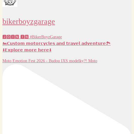
bikerboyzgarage
🅹🅾🅸🅽 🅸🅽 #BikerBoyzGarage
🏍️𝗖𝘂𝘀𝘁𝗼𝗺 𝗺𝗼𝘁𝗼𝗿𝗰𝘆𝗰𝗹𝗲𝘀 𝗮𝗻𝗱 𝘁𝗿𝗮𝘃𝗲𝗹 𝗮𝗱𝘃𝗲𝗻𝘁𝘂𝗿𝗲🏞️
⬇️𝗘𝘅𝗽𝗹𝗼𝗿𝗲 𝗺𝗼𝗿𝗲 𝗵𝗲𝗿𝗲⬇️
Moto Emotion Fest 2026 - Budou IXS modelky?! Moto