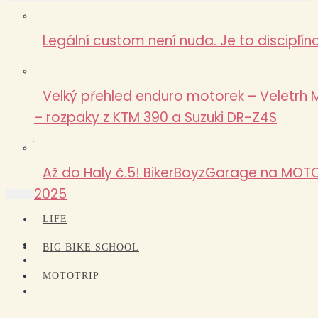
Míra
:
🏍️ Věděli jste, že… AJP Motos staví motorky úplně jinak?🔥
Legální custom není nuda. Je to disciplína
Zajíc
:
MotoEmotion 2025
Eduard Kopča
:
MotoEmotion 2025
Velký přehled enduro motorek – Veletrh 
Zajíc
:
První kilometry rumunské divočiny a motorka v plamenech!
TET Rumunsko 1/4
– rozpaky z KTM 390 a Suzuki DR-Z4S
jan
:
První kilometry rumunské divočiny a motorka v plamenech!
TET Rumunsko 1/4
Až do Haly č.5! BikerBoyzGarage na MOT
2025
ABOUT ME
LIFE
BIG BIKE SCHOOL
MOTOTRIP