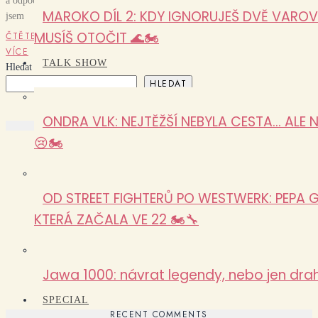
a odpočatí
MAROKO DÍL 2: KDY IGNORUJEŠ DVĚ VAROV
jsem
MUSÍŠ OTOČIT 🌊🏍️
ČTĚTE
VÍCE
TALK SHOW
Hledat
HLEDAT
ONDRA VLK: NEJTĚŽŠÍ NEBYLA CESTA… ALE
RECENT POSTS
😢🏍️
19 LET, 3 REBUILDY A JEDEN SEN: WESTWERK DUCATI 900
SS CAFÉ RACER 🏍️🔧
Pasohlávky 2026: největší sraz roku očima Biker Boyz Garage
OD STREET FIGHTERŮ PO WESTWERK: PEPA G
ONDRA VLK: NEJTĚŽŠÍ NEBYLA CESTA… ALE NÁVRAT
DOMŮ 😢🏍️
KTERÁ ZAČALA VE 22 🏍️🔧
MAROKO DÍL 3: DVA DÍLY STRACHU, PAK SAHARA!
IBRAHIM ZACHRÁNIL SITUACI! 🏜️🦸
IMRG CZ/SK MEETING: VÍKEND, NA KTERÝ JEN TAK
Jawa 1000: návrat legendy, nebo jen dra
NEZAPOMENEM 🏍️
SPECIAL
RECENT COMMENTS