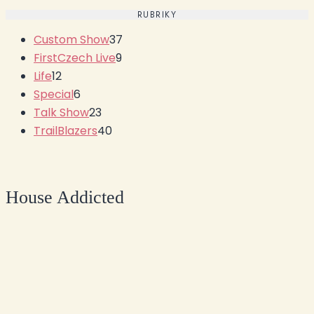
RUBRIKY
Custom Show
37
FirstCzech Live
9
Life
12
Special
6
Talk Show
23
TrailBlazers
40
House Addicted