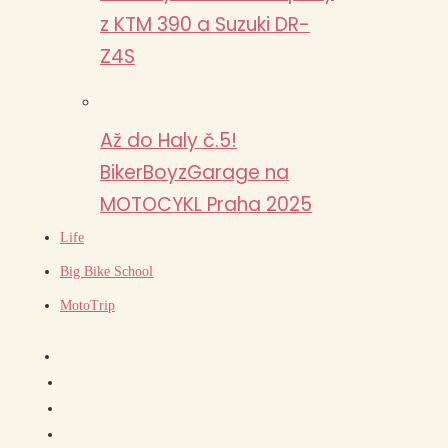
z KTM 390 a Suzuki DR-
Z4S
Až do Haly č.5!
BikerBoyzGarage na
MOTOCYKL Praha 2025
Life
Big Bike School
MotoTrip