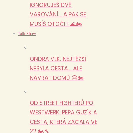
IGNORUJEŠ DVĚ
VAROVÁNÍ… A PAK SE
MUSÍŠ OTOČIT 🌊🏍️
Talk Show
ONDRA VLK: NEJTĚŽŠÍ
NEBYLA CESTA… ALE
NÁVRAT DOMŮ 😢🏍️
OD STREET FIGHTERŮ PO
WESTWERK: PEPA GUŽÍK A
CESTA, KTERÁ ZAČALA VE
22 🏍️🔧