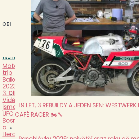
OBI
M
TRAILBLAZERS
Moto
trip
Balkán
2023 –
3. DÍL –
Viděli
19 LET, 3 REBUILDY A JEDEN SEN: WESTWERK
jsme
UFO v
CAFÉ RACER 🏍️🔧
Bosně
a
Hercegovině?
Pasohlávky 2026: největší sraz roku očima