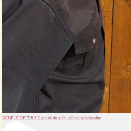
NEDĚLE VEČER!! Z pouště do sněhu během jednoho dne