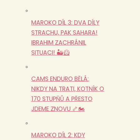
MAROKO DÍL 3: DVA DÍLY
STRACHU, PAK SAHARA!
IBRAHIM ZACHRÁNIL
SITUACI! 🏜️🦸
CAMS ENDURO BĚLÁ:
NIKDY NA TRATI, KOTNÍK O
170 STUPŇŮ A PŘESTO
JDEME ZNOVU 🦴🏍️
MAROKO DÍL 2: KDY