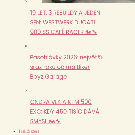
19 LET, 3 REBUILDY A JEDEN
SEN: WESTWERK DUCATI
900 SS CAFÉ RACER 🏍️🔧
Pasohlávky 2026: největší
sraz roku očima Biker
Boyz Garage
ONDRA VLK A KTM 500
EXC: KDY 450 TISÍC DÁVÁ
SMYSL 🏍️🔧
TrailBlazers