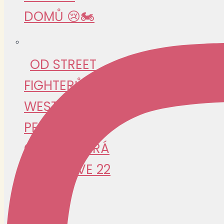
DOMŮ 😢🏍️
OD STREET
FIGHTERŮ PO
WESTWERK:
PEPA GUŽÍK A
CESTA, KTERÁ
ZAČALA VE 22
🏍️🔧