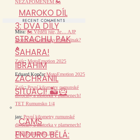
NEZAPOMENEM 🏍️
MAROKO DÍL
RECENT COMMENTS
3: DVA DÍLY
Míra
:
🏍️ Věděli jste, že… AJP
STRACHU, PAK
Motos staví motorky úplně jinak?
🔥
SAHARA!
Zajíc
:
MotoEmotion 2025
IBRAHIM
Eduard Kopča
:
MotoEmotion 2025
ZACHRÁNIL
Zajíc
:
První kilometry rumunské
SITUACI! 🏜️🦸
divočiny a motorka v plamenech!
TET Rumunsko 1/4
jan
:
První kilometry rumunské
CAMS
divočiny a motorka v plamenech!
ENDURO BĚLÁ:
TET Rumunsko 1/4