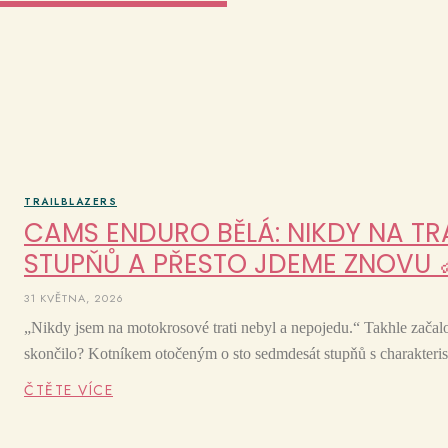
TRAILBLAZERS
CAMS ENDURO BĚLÁ: NIKDY NA TRA
STUPŇŮ A PŘESTO JDEME ZNOVU 
31 KVĚTNA, 2026
„Nikdy jsem na motokrosové trati nebyl a nepojedu.“ Takhle za
skončilo? Kotníkem otočeným o sto sedmdesát stupňů s charakteri
ČTĚTE VÍCE