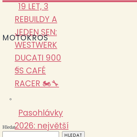
19 LET, 3
REBUILDY A
JEDEN SEN:
MOTOKROS
WESTWERK
DUCATI 900
SS CAFÉ
C
RACER 🏍️🔧
Pasohlávky
2026: největší
Hledat
HLEDAT