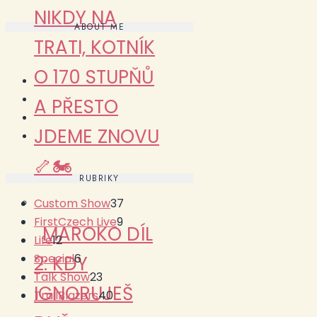
NIKDY NA
ABOUT ME
TRATI, KOTNÍK
O 170 STUPŇŮ
A PŘESTO
JDEME ZNOVU
🦴🏍️
RUBRIKY
Custom Show
37
FirstCzech Live
9
MAROKO DÍL
Life
12
Special
6
2: KDY
Talk Show
23
IGNORUJEŠ
TrailBlazers
40