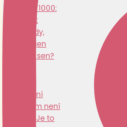
Jawa 1000:
návrat
legendy,
nebo jen
drahý sen?
SPECIAL
Legální
custom není
nuda. Je to