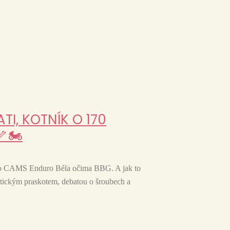
TI, KOTNÍK O 170
🏍️
čalo CAMS Enduro Béla očima BBG. A jak to
stickým praskotem, debatou o šroubech a