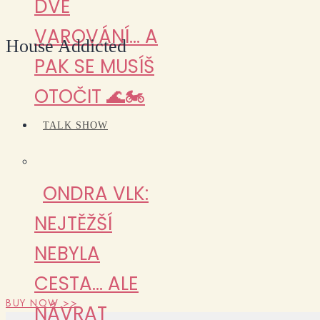
DVĚ
VAROVÁNÍ… A
House Addicted
PAK SE MUSÍŠ
OTOČIT 🌊🏍️
TALK SHOW
ONDRA VLK:
NEJTĚŽŠÍ
NEBYLA
CESTA… ALE
BUY NOW >>
NÁVRAT