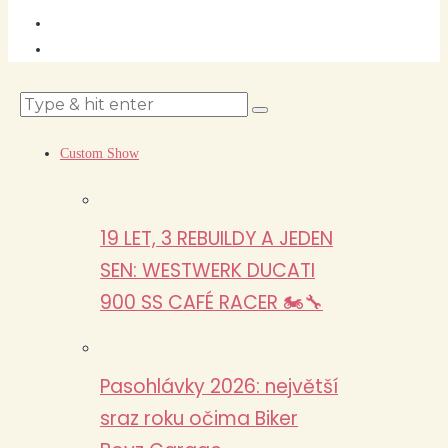
Custom Show
19 LET, 3 REBUILDY A JEDEN
SEN: WESTWERK DUCATI
900 SS CAFÉ RACER 🏍️🔧
Pasohlávky 2026: největší
sraz roku očima Biker