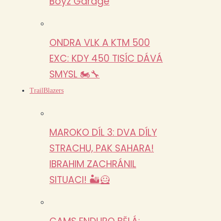
Boyz Garage
ONDRA VLK A KTM 500
EXC: KDY 450 TISÍC DÁVÁ
SMYSL 🏍️🔧
TrailBlazers
MAROKO DÍL 3: DVA DÍLY
STRACHU, PAK SAHARA!
IBRAHIM ZACHRÁNIL
SITUACI! 🏜️🦸