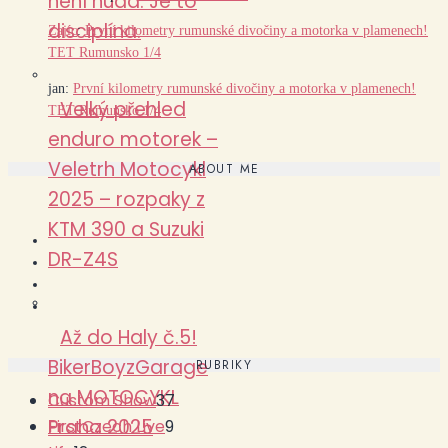
není nuda. Je to
disciplína.
Zajíc
:
První kilometry rumunské divočiny a motorka v plamenech!
TET Rumunsko 1/4
jan
:
První kilometry rumunské divočiny a motorka v plamenech!
Velký přehled
TET Rumunsko 1/4
enduro motorek –
Veletrh Motocykl
ABOUT ME
2025 – rozpaky z
KTM 390 a Suzuki
DR-Z4S
Až do Haly č.5!
BikerBoyzGarage
RUBRIKY
na MOTOCYKL
Custom Show
37
Praha 2025
FirstCzech Live
9