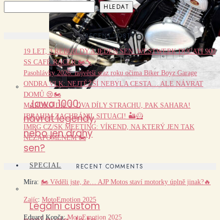
HLEDAT
RECENT POSTS
19 LET, 3 REBUILDY A JEDEN SEN: WESTWERK DUCATI 900
SS CAFÉ RACER 🏍️🔧
Pasohlávky 2026: největší sraz roku očima Biker Boyz Garage
ONDRA VLK: NEJTĚŽŠÍ NEBYLA CESTA… ALE NÁVRAT
DOMŮ 😢🏍️
Jawa 1000:
MAROKO DÍL 3: DVA DÍLY STRACHU, PAK SAHARA!
návrat legendy,
IBRAHIM ZACHRÁNIL SITUACI! 🏜️🦸
IMRG CZ/SK MEETING: VÍKEND, NA KTERÝ JEN TAK
nebo jen drahý
NEZAPOMENEM 🏍️
sen?
SPECIAL
RECENT COMMENTS
Míra
:
🏍️ Věděli jste, že… AJP Motos staví motorky úplně jinak?🔥
Zajíc
:
MotoEmotion 2025
Legální custom
Eduard Kopča
:
MotoEmotion 2025