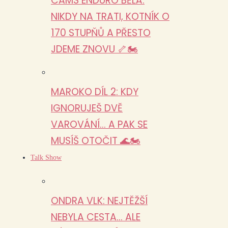
CAMS ENDURO BĚLÁ:
NIKDY NA TRATI, KOTNÍK O
170 STUPŇŮ A PŘESTO
JDEME ZNOVU 🦴🏍️
MAROKO DÍL 2: KDY
IGNORUJEŠ DVĚ
VAROVÁNÍ… A PAK SE
MUSÍŠ OTOČIT 🌊🏍️
Talk Show
ONDRA VLK: NEJTĚŽŠÍ
NEBYLA CESTA… ALE