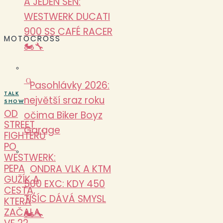
A JEDEN SEN:
WESTWERK DUCATI
900 SS CAFÉ RACER
MOTOCROSS
🏍️🔧
O
Pasohlávky 2026:
TALK
největší sraz roku
SHOW
OD
očima Biker Boyz
STREET
Garage
FIGHTERŮ
PO
WESTWERK:
PEPA
ONDRA VLK A KTM
GUŽÍK A
500 EXC: KDY 450
CESTA,
TISÍC DÁVÁ SMYSL
KTERÁ
ZAČALA
🏍️🔧