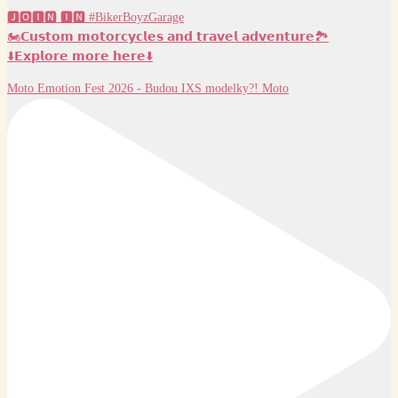
🅹🅾🅸🅽 🅸🅽 #BikerBoyzGarage
🏍️𝗖𝘂𝘀𝘁𝗼𝗺 𝗺𝗼𝘁𝗼𝗿𝗰𝘆𝗰𝗹𝗲𝘀 𝗮𝗻𝗱 𝘁𝗿𝗮𝘃𝗲𝗹 𝗮𝗱𝘃𝗲𝗻𝘁𝘂𝗿𝗲🏞️
⬇️𝗘𝘅𝗽𝗹𝗼𝗿𝗲 𝗺𝗼𝗿𝗲 𝗵𝗲𝗿𝗲⬇️
Moto Emotion Fest 2026 - Budou IXS modelky?! Moto