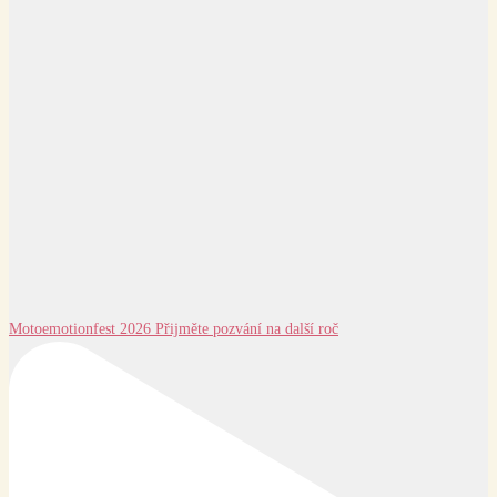
Motoemotionfest 2026 Přijměte pozvání na další roč