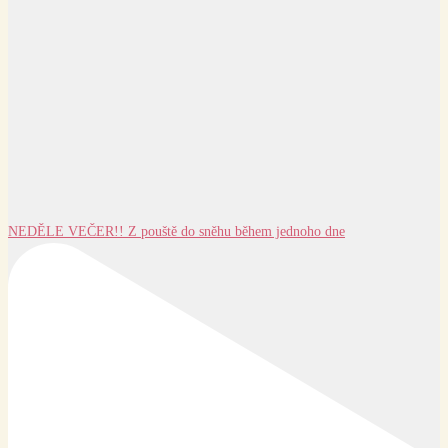
NEDĚLE VEČER!! Z pouště do sněhu během jednoho dne