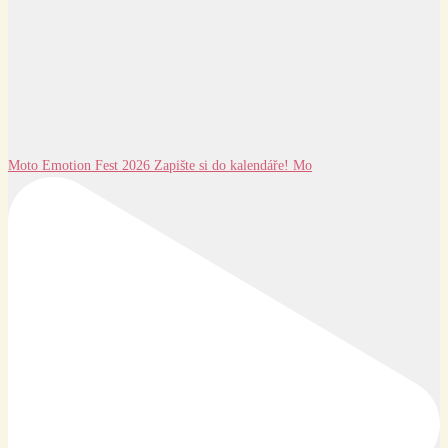
Moto Emotion Fest 2026 Zapište si do kalendáře! Mo