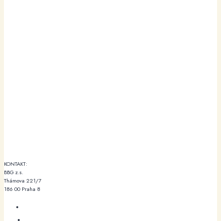
KONTAKT:
BBG z.s.
Thámova 221/7
186 00 Praha 8