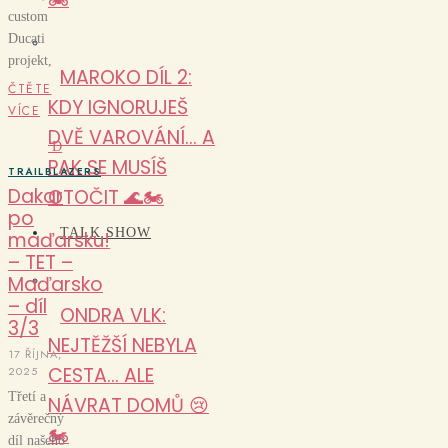
custom
Ducati
projekt,
MAROKO DÍL 2:
ČTĚTE
KDY IGNORUJEŠ
VÍCE
DVĚ VAROVÁNÍ… A
D
PAK SE MUSÍŠ
TRAILBLAZERS
Dakar
OTOČIT 🌊🏍️
po
TALK SHOW
maďarsku!
– TET –
Maďarsko
– díl
ONDRA VLK:
3/3
NEJTĚŽŠÍ NEBYLA
17 ŘÍJNA,
CESTA… ALE
2025
Třetí a
NÁVRAT DOMŮ 😢
závěrečný
🏍️
díl našeho