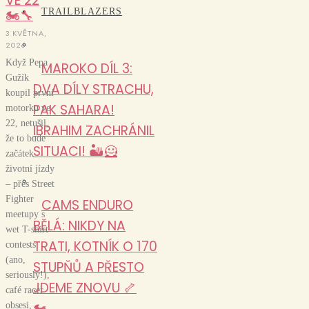
VE 22
🏍️🔧
TRAILBLAZERS
3 KVĚTNA,
2026
Když Pepa
MAROKO DÍL 3:
Gužík
DVA DÍLY STRACHU,
koupil první
PAK SAHARA!
motorku ve
22, netušil,
IBRAHIM ZACHRÁNIL
že to bude
SITUACI! 🏜️🦸
začátek
životní jízdy
– přes Street
Fighter
CAMS ENDURO
meetupy s
BĚLÁ: NIKDY NA
wet T-shirt
TRATI, KOTNÍK O 170
contests
(ano,
STUPŇŮ A PŘESTO
seriously!),
JDEME ZNOVU 🦴
café racer
🏍️
obsesi,