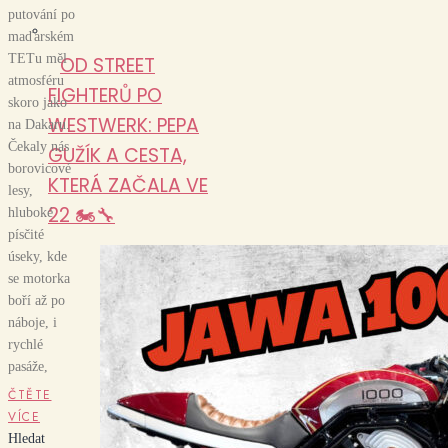
putování po
maďarském
TETu měl
OD STREET
atmosféru
FIGHTERŮ PO
skoro jako
WESTWERK: PEPA
na Dakaru.
Čekaly nás
GUŽÍK A CESTA,
borovicové
KTERÁ ZAČALA VE
lesy,
22 🏍️🔧
hluboké
písčité
úseky, kde
se motorka
boří až po
náboje, i
rychlé
pasáže,
ČTĚTE
VÍCE
Hledat