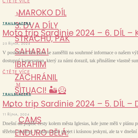
ČTĚTE VÍCE
MAROKO DÍL
M
3: DVA DÍLY
TRAILBLAZERS
Moto trip Sardinie 2024 – 6. DÍL – 
STRACHU, PAK
25 ŘÍJNA, 2024
SAHARA!
V posledním díle jsme se zaměřili na souhrnné informace o našem výl
dostupný kameraman, který za námi dorazil, tak přinášíme vlastně sum
IBRAHIM
ČTĚTE VÍCE
ZACHRÁNIL
M
SITUACI! 🏜️🦸
TRAILBLAZERS
Moto trip Sardinie 2024 – 5. DÍL 
11 ŘÍJNA, 2024
CAMS
Dnešní díl popíše cesty kolem města Iglesias, kde jsme měli v plánu 
ENDURO BĚLÁ:
těžební továrny. V plánu bylo projet i krásnou jeskyni, ale ta v dnešn