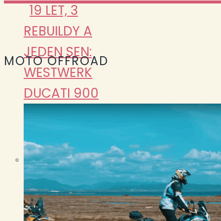
19 LET, 3
REBUILDY A
JEDEN SEN:
MOTO OFFROAD
WESTWERK
DUCATI 900
SS CAFÉ
RACER 🏍️🔧
Pasohlávky
2026: největší