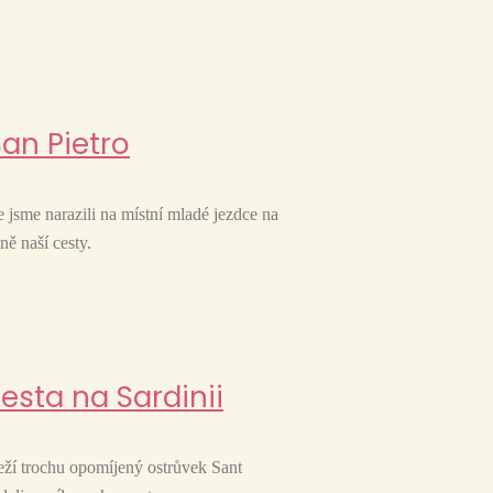
San Pietro
 jsme narazili na místní mladé jezdce na
ně naší cesty.
Cesta na Sardinii
leží trochu opomíjený ostrůvek Sant