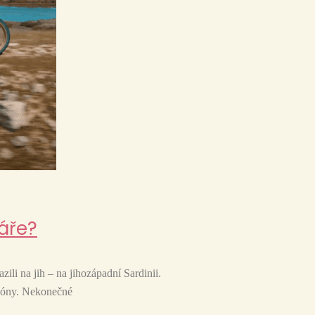
áře?
ili na jih – na jihozápadní Sardinii.
ezóny. Nekonečné