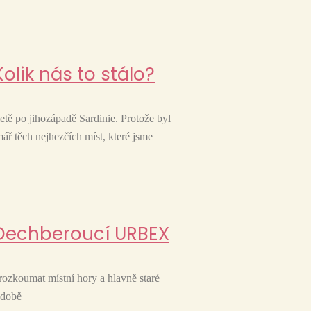
Kolik nás to stálo?
etě po jihozápadě Sardinie. Protože byl
ář těch nejhezčích míst, které jsme
– Dechberoucí URBEX
prozkoumat místní hory a hlavně staré
í době