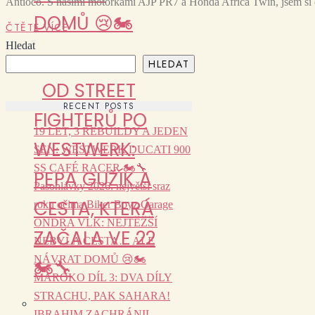
Antioco. S našimi motorkami AJP PR7 a Honda Africa Twin, jsem si d
DOMŮ 😢🏍️
ČTĚTE VÍCE
Hledat
HLEDAT
OD STREET
RECENT POSTS
FIGHTERŮ PO
19 LET, 3 REBUILDY A JEDEN
WESTWERK:
SEN: WESTWERK DUCATI 900
SS CAFÉ RACER 🏍️🔧
PEPA GUŽÍK A
Pasohlávky 2026: největší sraz
CESTA, KTERÁ
roku očima Biker Boyz Garage
ONDRA VLK: NEJTĚŽŠÍ
ZAČALA VE 22
NEBYLA CESTA… ALE
NÁVRAT DOMŮ 😢🏍️
🏍️🔧
MAROKO DÍL 3: DVA DÍLY
STRACHU, PAK SAHARA!
IBRAHIM ZACHRÁNIL