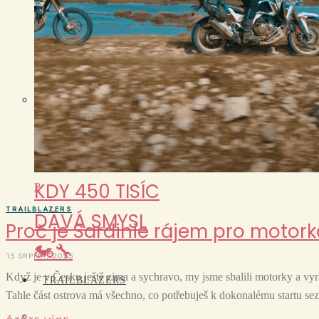
sraz roku
očima Biker
Boyz Garage
ONDRA VLK A
KTM 500 EXC:
KDY 450 TISÍC
P
TRAILBLAZERS
DÁVÁ SMYSL
Proč je Sardinie rájem pro motork
🏍️🔧
15 SRPNA, 2025
Když je v Česku ještě zima a sychravo, my jsme sbalili motorky a vyraz
TRAILBLAZERS
Tahle část ostrova má všechno, co potřebuješ k dokonalému startu s