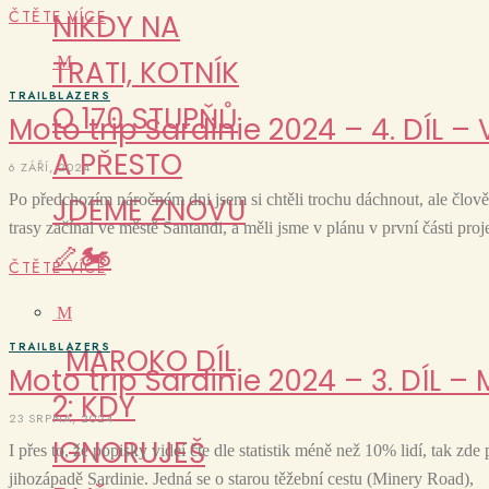
ČTĚTE VÍCE
NIKDY NA
M
TRATI, KOTNÍK
TRAILBLAZERS
O 170 STUPŇŮ
Moto trip Sardinie 2024 – 4. DÍL 
A PŘESTO
6 ZÁŘÍ, 2024
Po předchozím náročném dni jsem si chtěli trochu dáchnout, ale člověk
JDEME ZNOVU
trasy začínal ve městě Santandi, a měli jsme v plánu v první části proj
🦴🏍️
ČTĚTE VÍCE
M
TRAILBLAZERS
MAROKO DÍL
Moto trip Sardinie 2024 – 3. DÍL –
2: KDY
23 SRPNA, 2024
IGNORUJEŠ
I přes to, že popisky videí čte dle statistik méně než 10% lidí, tak zde 
jihozápadě Sardinie. Jedná se o starou těžební cestu (Minery Road),