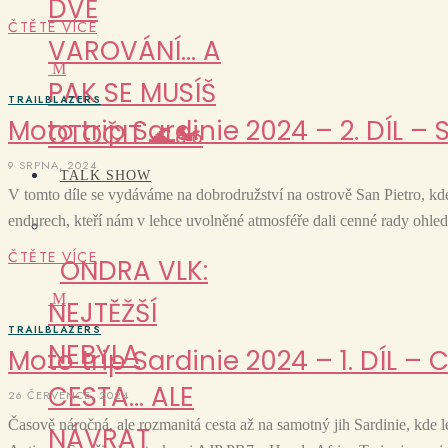
DVĚ
ČTĚTE VÍCE
VAROVÁNÍ… A
M
PAK SE MUSÍŠ
TRAILBLAZERS
Moto trip Sardinie 2024 – 2. DÍL – 
OTOČIT 🌊🏍️
9 SRPNA, 2024
TALK SHOW
V tomto díle se vydáváme na dobrodružství na ostrově San Pietro, kde
endurech, kteří nám v lehce uvolněné atmosféře dali cenné rady ohled
ČTĚTE VÍCE
ONDRA VLK:
M
NEJTĚŽŠÍ
TRAILBLAZERS
NEBYLA
Moto trip Sardinie 2024 – 1. DÍL – 
CESTA… ALE
26 ČERVENCE, 2024
Časově náročná, ale rozmanitá cesta až na samotný jih Sardinie, kde 
NÁVRAT