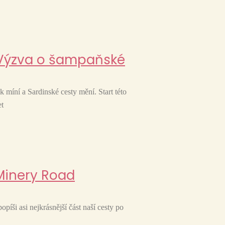
– Výzva o šampaňské
 míní a Sardinské cesty mění. Start této
et
 Minery Road
popíši asi nejkrásnější část naší cesty po