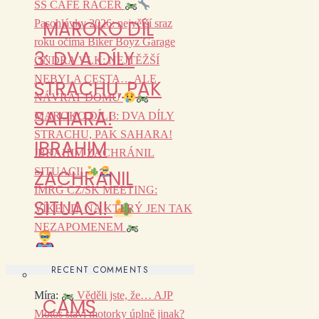
SS CAFÉ RACER
MAROKO DÍL
Pasohlávky 2026: největší sraz
roku očima Biker Boyz Garage
3: DVA DÍLY
ONDRA VLK: NEJTĚŽŠÍ
NEBYLA CESTA… ALE
STRACHU, PAK
NÁVRAT DOMŮ
SAHARA!
MAROKO DÍL 3: DVA DÍLY
STRACHU, PAK SAHARA!
IBRAHIM
IBRAHIM ZACHRÁNIL
SITUACI!
ZACHRÁNIL
IMRG CZ/SK MEETING:
SITUACI!
VÍKEND, NA KTERÝ JEN TAK
NEZAPOMENEM
RECENT COMMENTS
Míra
:
Věděli jste, že… AJP
CAMS
Motos staví motorky úplně jinak?