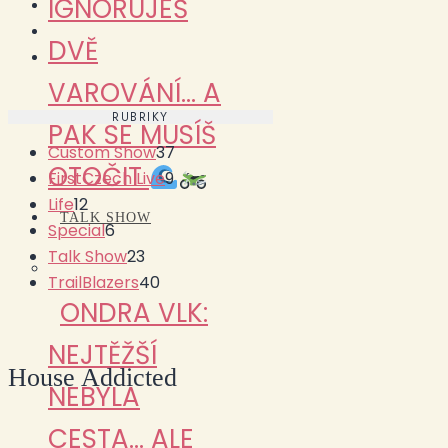
IGNORUJEŠ
DVĚ
VAROVÁNÍ… A
RUBRIKY
PAK SE MUSÍŠ
Custom Show
37
OTOČIT
FirstCzech Live
9
Life
12
TALK SHOW
Special
6
Talk Show
23
TrailBlazers
40
ONDRA VLK:
NEJTĚŽŠÍ
House Addicted
NEBYLA
CESTA… ALE