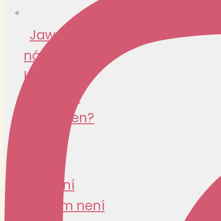
Jawa 1000:
návrat
legendy,
nebo jen
drahý sen?
SPECIAL
Legální
custom není