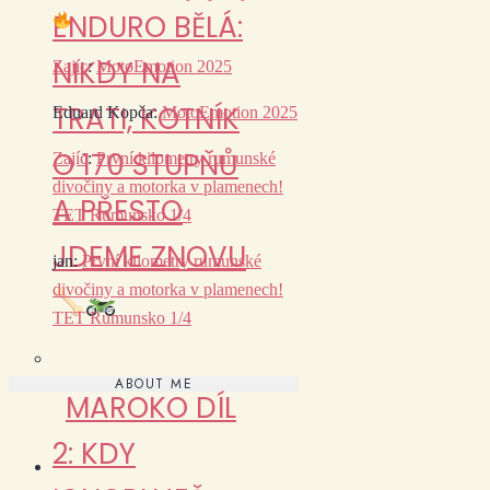
ENDURO BĚLÁ:
NIKDY NA
Zajíc
:
MotoEmotion 2025
TRATI, KOTNÍK
Eduard Kopča
:
MotoEmotion 2025
O 170 STUPŇŮ
Zajíc
:
První kilometry rumunské
divočiny a motorka v plamenech!
A PŘESTO
TET Rumunsko 1/4
JDEME ZNOVU
jan
:
První kilometry rumunské
divočiny a motorka v plamenech!
TET Rumunsko 1/4
ABOUT ME
MAROKO DÍL
2: KDY