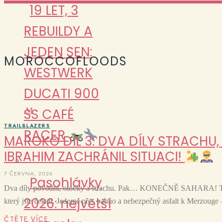
19 LET, 3
REBUILDY A
JEDEN SEN:
MOROCCOFLOODS
WESTWERK
DUCATI 900
SS CAFÉ
M
TRAILBLAZERS
RACER
MAROKO DÍL 3: DVA DÍLY STRACHU,
IBRAHIM ZACHRÁNIL SITUACI!
7 ČERVNA, 2026
Pasohlávky
Dva díly povodní, otočky a strachu. Pak… KONEČNĚ SAHARA! Třet
2026: největší
který jste čekali. Jedeme přes bahno a nebezpečný asfalt k Merzouge
ČTĚTE VÍCE