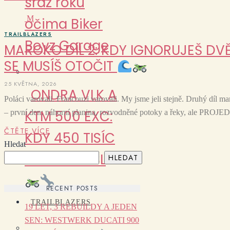
sraz roku
M
očima Biker
TRAILBLAZERS
Boyz Garage
MAROKO DÍL 2: KDY IGNORUJEŠ DV
SE MUSÍŠ OTOČIT
25 KVĚTNA, 2026
ONDRA VLK A
Poláci varovali. Francouzi varovali. My jsme jeli stejně. Druhý díl 
KTM 500 EXC:
– první den: náhorní planina, rozvodněné potoky a řeky, ale PRO
ČTĚTE VÍCE
KDY 450 TISÍC
Hledat
DÁVÁ SMYSL
HLEDAT
RECENT POSTS
TRAILBLAZERS
19 LET, 3 REBUILDY A JEDEN
SEN: WESTWERK DUCATI 900