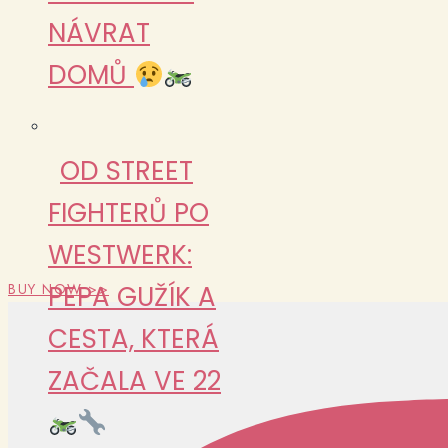
NÁVRAT
DOMŮ
OD STREET
FIGHTERŮ PO
WESTWERK:
PEPA GUŽÍK A
BUY NOW >>
CESTA, KTERÁ
ZAČALA VE 22