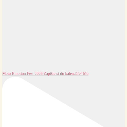
Moto Emotion Fest 2026 Zapište si do kalendáře! Mo