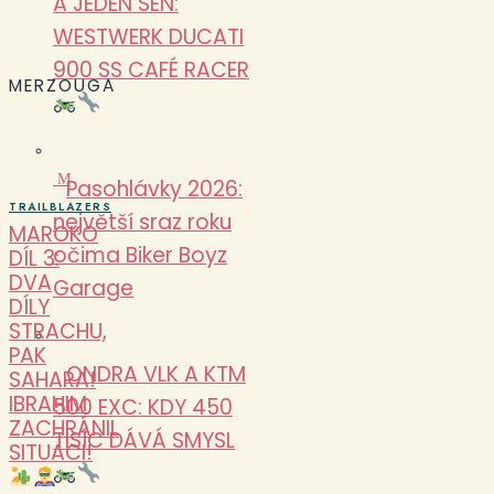
A JEDEN SEN:
WESTWERK DUCATI
900 SS CAFÉ RACER
MERZOUGA
M
Pasohlávky 2026:
TRAILBLAZERS
největší sraz roku
MAROKO
očima Biker Boyz
DÍL 3:
DVA
Garage
DÍLY
STRACHU,
PAK
ONDRA VLK A KTM
SAHARA!
IBRAHIM
500 EXC: KDY 450
ZACHRÁNIL
TISÍC DÁVÁ SMYSL
SITUACI!