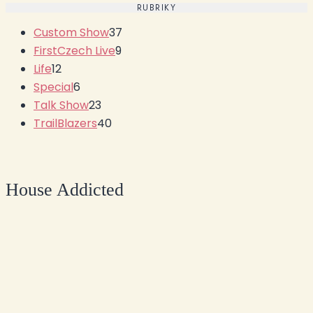
RUBRIKY
Custom Show
37
FirstCzech Live
9
Life
12
Special
6
Talk Show
23
TrailBlazers
40
House Addicted