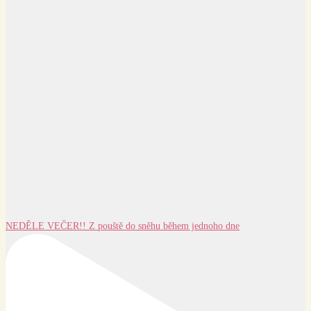
NEDĚLE VEČER!! Z pouště do sněhu během jednoho dne