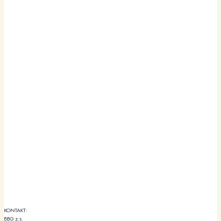
KONTAKT:
BBG z.s.