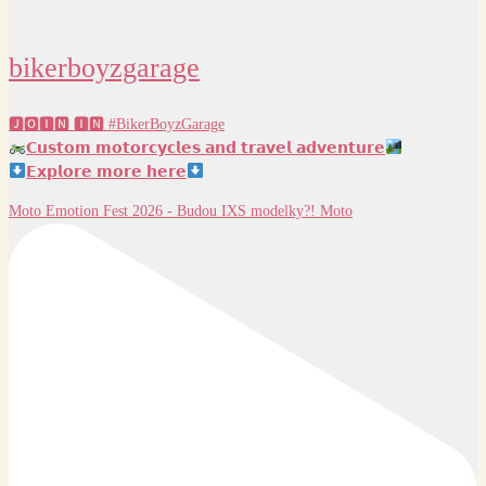
bikerboyzgarage
🅹🅾🅸🅽 🅸🅽 #BikerBoyzGarage
𝗖𝘂𝘀𝘁𝗼𝗺 𝗺𝗼𝘁𝗼𝗿𝗰𝘆𝗰𝗹𝗲𝘀 𝗮𝗻𝗱 𝘁𝗿𝗮𝘃𝗲𝗹 𝗮𝗱𝘃𝗲𝗻𝘁𝘂𝗿𝗲
𝗘𝘅𝗽𝗹𝗼𝗿𝗲 𝗺𝗼𝗿𝗲 𝗵𝗲𝗿𝗲
Moto Emotion Fest 2026 - Budou IXS modelky?! Moto