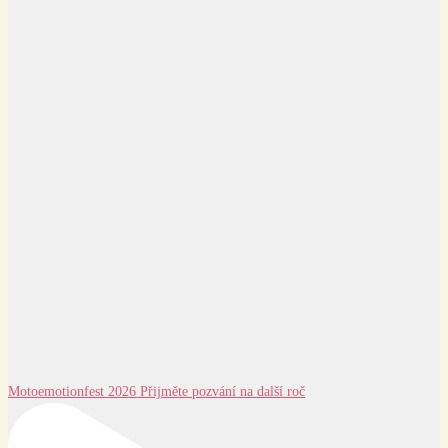
Motoemotionfest 2026 Přijměte pozvání na další roč