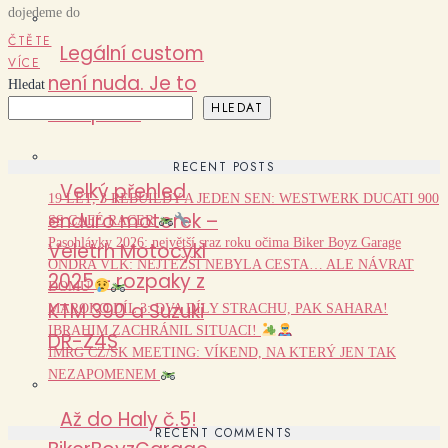
dojedeme do
ČTĚTE
Legální custom
VÍCE
není nuda. Je to
Hledat
HLEDAT
disciplína.
RECENT POSTS
Velký přehled
19 LET, 3 REBUILDY A JEDEN SEN: WESTWERK DUCATI 900
enduro motorek –
SS CAFÉ RACER
Pasohlávky 2026: největší sraz roku očima Biker Boyz Garage
Veletrh Motocykl
ONDRA VLK: NEJTĚŽŠÍ NEBYLA CESTA… ALE NÁVRAT
2025 – rozpaky z
DOMŮ
KTM 390 a Suzuki
MAROKO DÍL 3: DVA DÍLY STRACHU, PAK SAHARA!
IBRAHIM ZACHRÁNIL SITUACI!
DR-Z4S
IMRG CZ/SK MEETING: VÍKEND, NA KTERÝ JEN TAK
NEZAPOMENEM
Až do Haly č.5!
RECENT COMMENTS