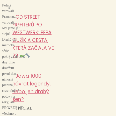
Poláci
varovali.
OD STREET
Francouzi
varovali.
FIGHTERŮ PO
My jsme jeli
WESTWERK: PEPA
stejně.
GUŽÍK A CESTA,
Druhý díl
marocké
KTERÁ ZAČALA VE
série
22
pokrývá dva
dny plné
dramatu –
první den:
Jawa 1000:
náhorní
návrat legendy,
planina,
nebo jen drahý
rozvodněné
potoky a
sen?
řeky, ale
PROJEDEME
SPECIAL
všechno a