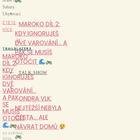
bráně do
Sahary.
Ubytovací
ČTĚTE
MAROKO DÍL 2:
VÍCE
KDY IGNORUJEŠ
M
DVĚ VAROVÁNÍ… A
TRAILBLAZERS
PAK SE MUSÍŠ
MAROKO
OTOČIT
DÍL 2:
KDY
TALK SHOW
IGNORUJEŠ
DVĚ
VAROVÁNÍ…
A PAK
ONDRA VLK:
SE
NEJTĚŽŠÍ NEBYLA
MUSÍŠ
CESTA… ALE
OTOČIT
NÁVRAT DOMŮ
25 KVĚTNA,
2026