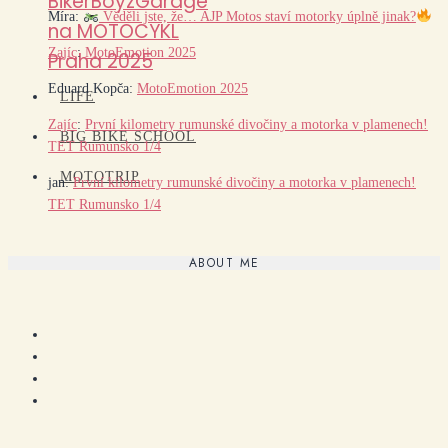
BikerBoyzGarage
Míra
:
Věděli jste, že… AJP Motos staví motorky úplně jinak?
na MOTOCYKL
Zajíc
:
MotoEmotion 2025
Praha 2025
Eduard Kopča
:
MotoEmotion 2025
LIFE
Zajíc
:
První kilometry rumunské divočiny a motorka v plamenech!
BIG BIKE SCHOOL
TET Rumunsko 1/4
MOTOTRIP
jan
:
První kilometry rumunské divočiny a motorka v plamenech!
TET Rumunsko 1/4
ABOUT ME