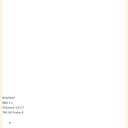
KONTAKT:
BBG z.s.
Thámova 221/7
186 00 Praha 8