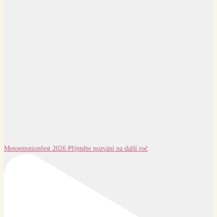
Motoemotionfest 2026 Přijměte pozvání na další roč