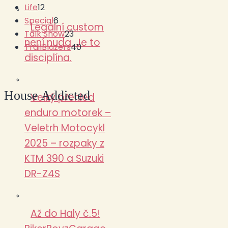
Life
12
Special
6
Legální custom
Talk Show
23
není nuda. Je to
TrailBlazers
40
disciplína.
House Addicted
Velký přehled
enduro motorek –
Veletrh Motocykl
2025 – rozpaky z
KTM 390 a Suzuki
DR-Z4S
Až do Haly č.5!