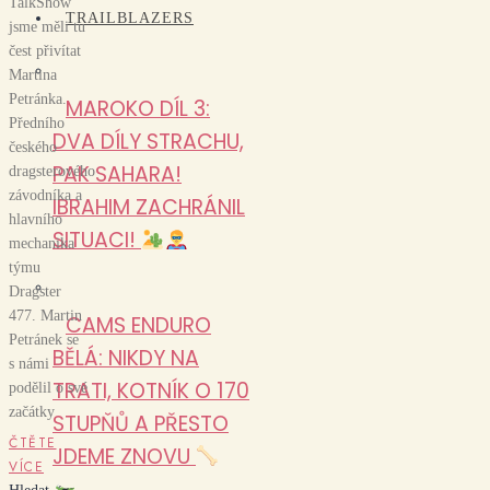
TalkShow
TRAILBLAZERS
jsme měli tu
čest přivítat
Martina
Petránka.
MAROKO DÍL 3:
Předního
DVA DÍLY STRACHU,
českého
PAK SAHARA!
dragsterového
závodníka a
IBRAHIM ZACHRÁNIL
hlavního
SITUACI!
mechanika
týmu
Dragster
477. Martin
CAMS ENDURO
Petránek se
BĚLÁ: NIKDY NA
s námi
TRATI, KOTNÍK O 170
podělil o své
začátky
STUPŇŮ A PŘESTO
ČTĚTE
JDEME ZNOVU
VÍCE