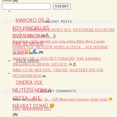
Hledat
HLEDAT
MAROKO DÍL 2:
RECENT POSTS
KDY IGNORUJEŠ
19 LET, 3 REBUILDY A JEDEN SEN: WESTWERK DUCATI 900
DVĚ VAROVÁNÍ… A
SS CAFÉ RACER
Pasohlávky 2026: největší sraz roku očima Biker Boyz Garage
PAK SE MUSÍŠ
ONDRA VLK: NEJTĚŽŠÍ NEBYLA CESTA… ALE NÁVRAT
OTOČIT
DOMŮ
MAROKO DÍL 3: DVA DÍLY STRACHU, PAK SAHARA!
TALK SHOW
IBRAHIM ZACHRÁNIL SITUACI!
IMRG CZ/SK MEETING: VÍKEND, NA KTERÝ JEN TAK
NEZAPOMENEM
ONDRA VLK:
NEJTĚŽŠÍ NEBYLA
RECENT COMMENTS
CESTA… ALE
Míra
:
Věděli jste, že… AJP Motos staví motorky úplně jinak?
NÁVRAT DOMŮ
Zajíc
:
MotoEmotion 2025