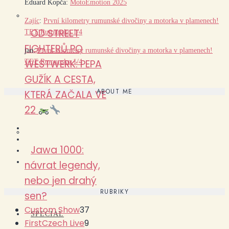
Eduard Kopča
:
MotoEmotion 2025
Zajíc
:
První kilometry rumunské divočiny a motorka v plamenech!
OD STREET
TET Rumunsko 1/4
FIGHTERŮ PO
jan
:
První kilometry rumunské divočiny a motorka v plamenech!
WESTWERK: PEPA
TET Rumunsko 1/4
GUŽÍK A CESTA,
ABOUT ME
KTERÁ ZAČALA VE
22
Jawa 1000:
návrat legendy,
nebo jen drahý
RUBRIKY
sen?
Custom Show
37
SPECIAL
FirstCzech Live
9