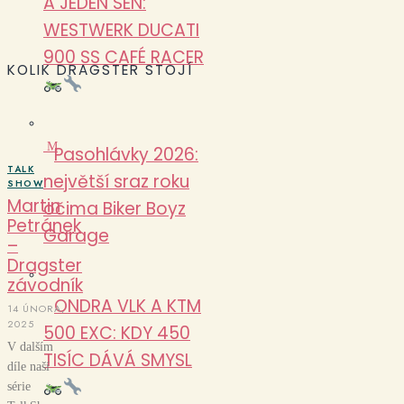
A JEDEN SEN:
WESTWERK DUCATI
900 SS CAFÉ RACER
KOLIK DRAGSTER STOJÍ
M
Pasohlávky 2026:
TALK
největší sraz roku
SHOW
Martin
očima Biker Boyz
Petránek
Garage
–
Dragster
závodník
ONDRA VLK A KTM
14 ÚNORA,
2025
500 EXC: KDY 450
V dalším
TISÍC DÁVÁ SMYSL
díle naší
série