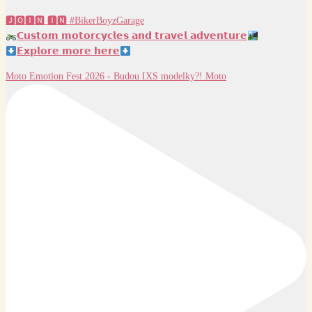
🅹🅾🅸🅽 🅸🅽 #BikerBoyzGarage
𝗖𝘂𝘀𝘁𝗼𝗺 𝗺𝗼𝘁𝗼𝗿𝗰𝘆𝗰𝗹𝗲𝘀 𝗮𝗻𝗱 𝘁𝗿𝗮𝘃𝗲𝗹 𝗮𝗱𝘃𝗲𝗻𝘁𝘂𝗿𝗲
𝗘𝘅𝗽𝗹𝗼𝗿𝗲 𝗺𝗼𝗿𝗲 𝗵𝗲𝗿𝗲
Moto Emotion Fest 2026 - Budou IXS modelky?! Moto