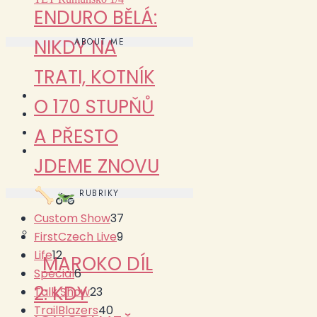
ENDURO BĚLÁ:
NIKDY NA
ABOUT ME
TRATI, KOTNÍK
O 170 STUPŇŮ
A PŘESTO
JDEME ZNOVU
RUBRIKY
Custom Show
37
FirstCzech Live
9
Life
12
MAROKO DÍL
Special
6
2: KDY
Talk Show
23
TrailBlazers
40