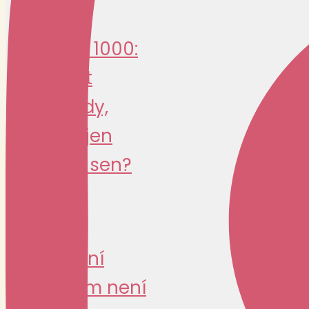
Jawa 1000:
návrat
legendy,
nebo jen
drahý sen?
SPECIAL
Legální
custom není