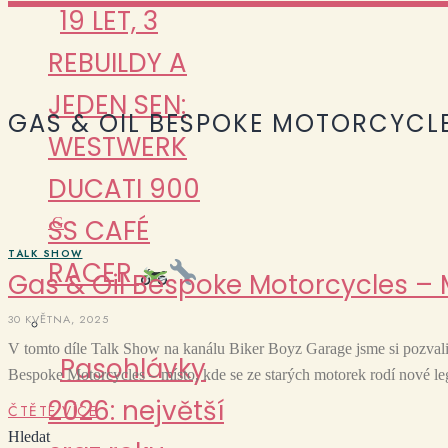
19 LET, 3
REBUILDY A
JEDEN SEN:
GAS & OIL BESPOKE MOTORCYCL
WESTWERK
DUCATI 900
SS CAFÉ
G
TALK SHOW
RACER
Gas & Oil Bespoke Motorcycles – 
30 KVĚTNA, 2025
V tomto díle Talk Show na kanálu Biker Boyz Garage jsme si pozvali
Pasohlávky
Bespoke Motorcycles – místo, kde se ze starých motorek rodí nové le
2026: největší
ČTĚTE VÍCE
Hledat