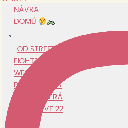
NÁVRAT
DOMŮ
OD STREET
FIGHTERŮ PO
WESTWERK:
PEPA GUŽÍK A
CESTA, KTERÁ
ZAČALA VE 22