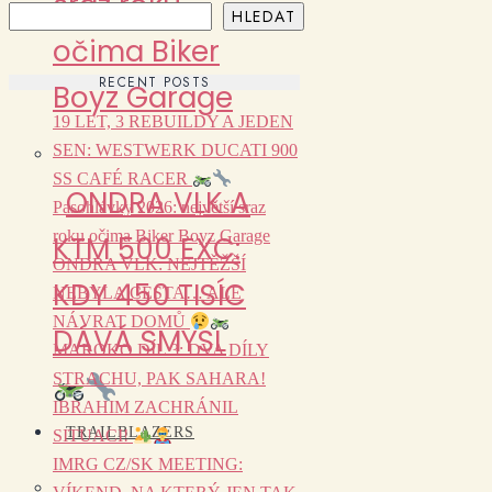
sraz roku
HLEDAT
očima Biker
RECENT POSTS
Boyz Garage
19 LET, 3 REBUILDY A JEDEN
SEN: WESTWERK DUCATI 900
SS CAFÉ RACER
ONDRA VLK A
Pasohlávky 2026: největší sraz
roku očima Biker Boyz Garage
KTM 500 EXC:
ONDRA VLK: NEJTĚŽŠÍ
KDY 450 TISÍC
NEBYLA CESTA… ALE
NÁVRAT DOMŮ
DÁVÁ SMYSL
MAROKO DÍL 3: DVA DÍLY
STRACHU, PAK SAHARA!
IBRAHIM ZACHRÁNIL
TRAILBLAZERS
SITUACI!
IMRG CZ/SK MEETING: