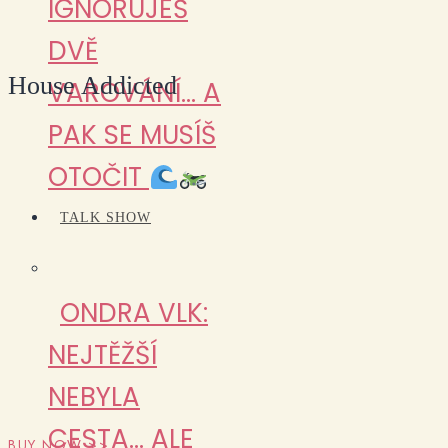
IGNORUJEŠ
DVĚ
House Addicted
VAROVÁNÍ… A
PAK SE MUSÍŠ
OTOČIT
TALK SHOW
ONDRA VLK:
NEJTĚŽŠÍ
NEBYLA
CESTA… ALE
BUY NOW >>