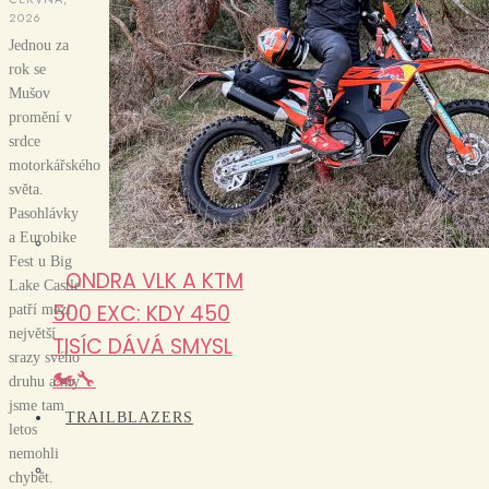
2026
Jednou za
rok se
Mušov
promění v
srdce
motorkářského
světa.
Pasohlávky
a Eurobike
Fest u Big
ONDRA VLK A KTM
Lake Castle
500 EXC: KDY 450
patří mezi
největší
TISÍC DÁVÁ SMYSL
srazy svého
🏍️🔧
druhu a my
jsme tam
TRAILBLAZERS
letos
nemohli
chybět.