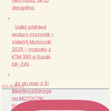
není nuda. Je to
disciplína.
Velký přehled
enduro motorek –
Veletrh Motocykl
2025 – rozpaky z
KTM 390 a Suzuki
DR-Z4S
Až do Haly č.5!
BUY NOW >>
BikerBoyzGarage
na MOTOCYKL
Praha 2025