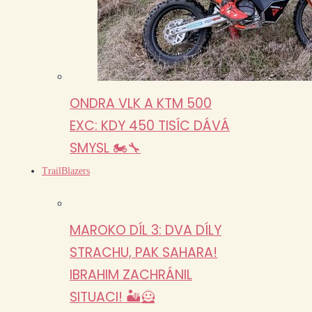
ONDRA VLK A KTM 500
EXC: KDY 450 TISÍC DÁVÁ
SMYSL 🏍️🔧
TrailBlazers
MAROKO DÍL 3: DVA DÍLY
STRACHU, PAK SAHARA!
IBRAHIM ZACHRÁNIL
SITUACI! 🏜️🦸