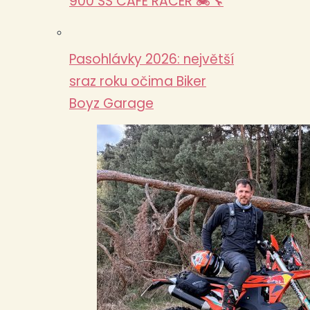
900 SS CAFÉ RACER 🏍️🔧
Pasohlávky 2026: největší
sraz roku očima Biker
Boyz Garage