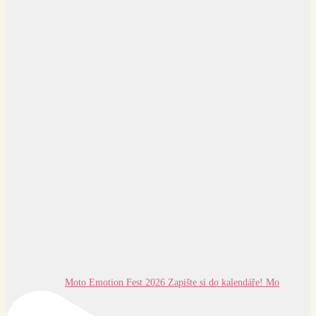
Moto Emotion Fest 2026 Zapište si do kalendáře! Mo