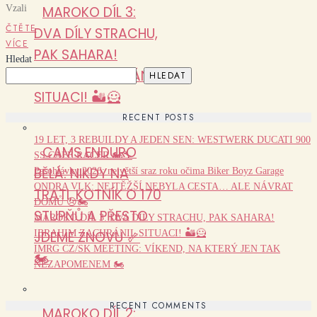
Vzali
MAROKO DÍL 3:
ČTĚTE
DVA DÍLY STRACHU,
VÍCE
PAK SAHARA!
Hledat
IBRAHIM ZACHRÁNIL
HLEDAT
SITUACI! 🏜️🦸
RECENT POSTS
19 LET, 3 REBUILDY A JEDEN SEN: WESTWERK DUCATI 900
CAMS ENDURO
SS CAFÉ RACER 🏍️🔧
BĚLÁ: NIKDY NA
Pasohlávky 2026: největší sraz roku očima Biker Boyz Garage
ONDRA VLK: NEJTĚŽŠÍ NEBYLA CESTA… ALE NÁVRAT
TRATI, KOTNÍK O 170
DOMŮ 😢🏍️
STUPŇŮ A PŘESTO
MAROKO DÍL 3: DVA DÍLY STRACHU, PAK SAHARA!
IBRAHIM ZACHRÁNIL SITUACI! 🏜️🦸
JDEME ZNOVU 🦴
IMRG CZ/SK MEETING: VÍKEND, NA KTERÝ JEN TAK
🏍️
NEZAPOMENEM 🏍️
RECENT COMMENTS
MAROKO DÍL 2: