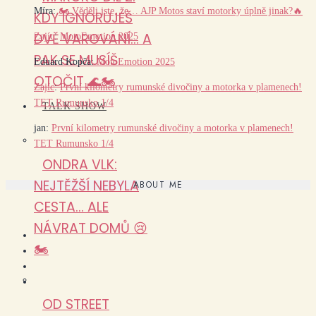
Míra
:
🏍️ Věděli jste, že… AJP Motos staví motorky úplně jinak?🔥
KDY IGNORUJEŠ
DVĚ VAROVÁNÍ… A
Zajíc
:
MotoEmotion 2025
PAK SE MUSÍŠ
Eduard Kopča
:
MotoEmotion 2025
OTOČIT 🌊🏍️
Zajíc
:
První kilometry rumunské divočiny a motorka v plamenech!
TET Rumunsko 1/4
TALK SHOW
jan
:
První kilometry rumunské divočiny a motorka v plamenech!
TET Rumunsko 1/4
ONDRA VLK:
NEJTĚŽŠÍ NEBYLA
ABOUT ME
CESTA… ALE
NÁVRAT DOMŮ 😢
🏍️
OD STREET