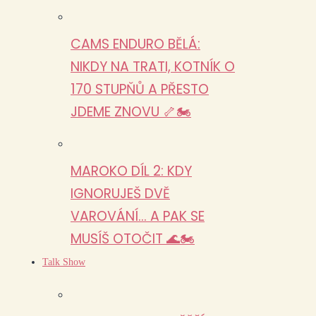
CAMS ENDURO BĚLÁ:
NIKDY NA TRATI, KOTNÍK O
170 STUPŇŮ A PŘESTO
JDEME ZNOVU 🦴🏍️
MAROKO DÍL 2: KDY
IGNORUJEŠ DVĚ
VAROVÁNÍ… A PAK SE
MUSÍŠ OTOČIT 🌊🏍️
Talk Show