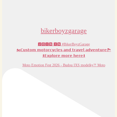
bikerboyzgarage
🅹🅾🅸🅽 🅸🅽 #BikerBoyzGarage
🏍️𝗖𝘂𝘀𝘁𝗼𝗺 𝗺𝗼𝘁𝗼𝗿𝗰𝘆𝗰𝗹𝗲𝘀 𝗮𝗻𝗱 𝘁𝗿𝗮𝘃𝗲𝗹 𝗮𝗱𝘃𝗲𝗻𝘁𝘂𝗿𝗲🏞️
⬇️𝗘𝘅𝗽𝗹𝗼𝗿𝗲 𝗺𝗼𝗿𝗲 𝗵𝗲𝗿𝗲⬇️
Moto Emotion Fest 2026 - Budou IXS modelky?! Moto