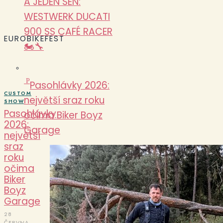
A JEDEN SEN:
WESTWERK DUCATI
900 SS CAFÉ RACER
EUROBIKEFEST
🏍️🔧
P
Pasohlávky 2026:
CUSTOM
největší sraz roku
SHOW
Pasohlávky
očima Biker Boyz
2026:
Garage
největší
sraz
roku
očima
Biker
Boyz
Garage
28
ČERVNA,