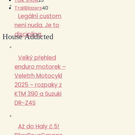
Talk Show
23
TrailBlazers
40
Legální custom
není nuda. Je to
disciplína.
House Addicted
Velký přehled
enduro motorek –
Veletrh Motocykl
2025 – rozpaky z
KTM 390 a Suzuki
DR-Z4S
Až do Haly č.5!