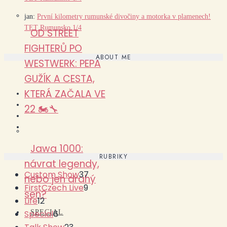
jan
:
První kilometry rumunské divočiny a motorka v plamenech!
TET Rumunsko 1/4
OD STREET
FIGHTERŮ PO
ABOUT ME
WESTWERK: PEPA
GUŽÍK A CESTA,
KTERÁ ZAČALA VE
22 🏍️🔧
Jawa 1000:
RUBRIKY
návrat legendy,
Custom Show
37
nebo jen drahý
FirstCzech Live
9
sen?
Life
12
Special
6
SPECIAL