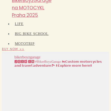
BikerBoyzGarage
na MOTOCYKL
Praha 2025
LIFE
BIG BIKE SCHOOL
MOTOTRIP
BUY NOW >>
bikerboyzgarage
🅹🅾🅸🅽 🅸🅽 #BikerBoyzGarage
🏍️𝗖𝘂𝘀𝘁𝗼𝗺 𝗺𝗼𝘁𝗼𝗿𝗰𝘆𝗰𝗹𝗲𝘀
𝗮𝗻𝗱 𝘁𝗿𝗮𝘃𝗲𝗹 𝗮𝗱𝘃𝗲𝗻𝘁𝘂𝗿𝗲🏞️
⬇️𝗘𝘅𝗽𝗹𝗼𝗿𝗲 𝗺𝗼𝗿𝗲 𝗵𝗲𝗿𝗲⬇️