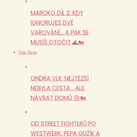
MAROKO DÍL 2: KDY
IGNORUJEŠ DVĚ
VAROVÁNÍ… A PAK SE
MUSÍŠ OTOČIT 🌊🏍️
Talk Show
ONDRA VLK: NEJTĚŽŠÍ
NEBYLA CESTA… ALE
NÁVRAT DOMŮ 😢🏍️
OD STREET FIGHTERŮ PO
WESTWERK: PEPA GUŽÍK A