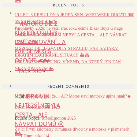
RECENT POSTS
19 LET, 3 REBUILDY A JEDEN SEN: WESTWERK DUCATI 900
SS CAFÉ RACER 🏍️🔧
MAROKO DÍL 2:
Pasohlávky 2026: největší sraz roku očima Biker Boyz Garage
KDY IGNORUJEŠ
ONDRA VLK: NEJTĚŽŠÍ NEBYLA CESTA… ALE NÁVRAT
DVĚ VAROVÁNÍ… A
DOMŮ 😢🏍️
MAROKO DÍL 3: DVA DÍLY STRACHU, PAK SAHARA!
PAK SE MUSÍŠ
IBRAHIM ZACHRÁNIL SITUACI! 🏜️🦸
OTOČIT 🌊🏍️
IMRG CZ/SK MEETING: VÍKEND, NA KTERÝ JEN TAK
NEZAPOMENEM 🏍️
TALK SHOW
RECENT COMMENTS
ONDRA VLK:
Míra
:
🏍️ Věděli jste, že… AJP Motos staví motorky úplně jinak?🔥
NEJTĚŽŠÍ NEBYLA
Zajíc
:
MotoEmotion 2025
CESTA… ALE
Eduard Kopča
:
MotoEmotion 2025
NÁVRAT DOMŮ 😢
Zajíc
:
První kilometry rumunské divočiny a motorka v plamenech!
🏍️
TET Rumunsko 1/4