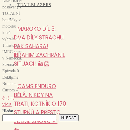
Disco Racer,
TRAILBLAZERS
postavený z
TOTALNÍ
bouračky v
motorku ,
MAROKO DÍL 3:
která
DVA DÍLY STRACHU,
vyhrála
PAK SAHARA!
1.místo na
IMRG srazu
IBRAHIM ZACHRÁNIL
v Německu.
SITUACI! 🏜️🦸
Sezóna 1 –
Epizoda 0
Děkujime
Brothers
CAMS ENDURO
Custom –
BĚLÁ: NIKDY NA
ČTĚTE
TRATI, KOTNÍK O 170
VÍCE
STUPŇŮ A PŘESTO
Hledat
HLEDAT
JDEME ZNOVU 🦴
🏍️