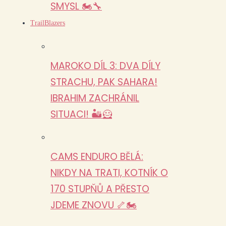
SMYSL 🏍️🔧
TrailBlazers
MAROKO DÍL 3: DVA DÍLY
STRACHU, PAK SAHARA!
IBRAHIM ZACHRÁNIL
SITUACI! 🏜️🦸
CAMS ENDURO BĚLÁ:
NIKDY NA TRATI, KOTNÍK O
170 STUPŇŮ A PŘESTO
JDEME ZNOVU 🦴🏍️