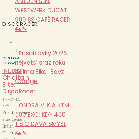
A JEDEN SEN:
WESTWERK DUCATI
900 SS CAFÉ RACER
DISCORACER
🏍️🔧
I
Pasohlávky 2026:
CUSTOM
největší sraz roku
SHOW
INDIAN
očima Biker Boyz
Chieftain
Garage
Elite:
DiscoRacer
3 KVĚTNA,
ONDRA VLK A KTM
2024
Představujeme
500 EXC: KDY 450
a testujeme
TISÍC DÁVÁ SMYSL
Indian
🏍️🔧
Chieftain –