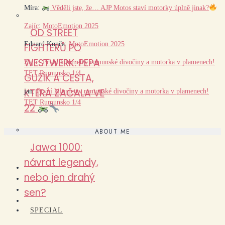
Míra
:
Věděli jste, že… AJP Motos staví motorky úplně jinak?
Zajíc
:
MotoEmotion 2025
OD STREET
Eduard Kopča
:
MotoEmotion 2025
FIGHTERŮ PO
WESTWERK: PEPA
Zajíc
:
První kilometry rumunské divočiny a motorka v plamenech!
TET Rumunsko 1/4
GUŽÍK A CESTA,
KTERÁ ZAČALA VE
jan
:
První kilometry rumunské divočiny a motorka v plamenech!
TET Rumunsko 1/4
22
ABOUT ME
Jawa 1000:
návrat legendy,
nebo jen drahý
sen?
SPECIAL