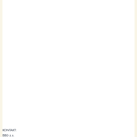
KONTAKT:
BBG z.s.