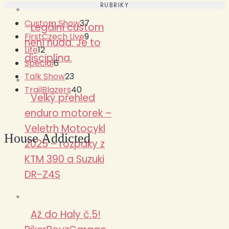
RUBRIKY
Custom Show
37
Legální custom
FirstCzech Live
9
není nuda. Je to
Life
12
disciplína.
Special
6
Talk Show
23
TrailBlazers
40
Velký přehled
enduro motorek –
Veletrh Motocykl
House Addicted
2025 – rozpaky z
KTM 390 a Suzuki
DR-Z4S
Až do Haly č.5!