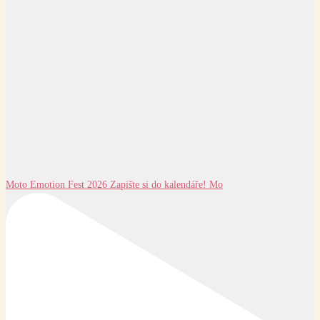
Moto Emotion Fest 2026 Zapište si do kalendáře! Mo