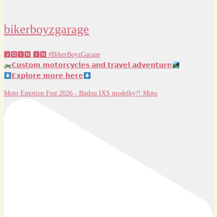
bikerboyzgarage
🅹🅾🅸🅽 🅸🅽 #BikerBoyzGarage
𝗖𝘂𝘀𝘁𝗼𝗺 𝗺𝗼𝘁𝗼𝗿𝗰𝘆𝗰𝗹𝗲𝘀 𝗮𝗻𝗱 𝘁𝗿𝗮𝘃𝗲𝗹 𝗮𝗱𝘃𝗲𝗻𝘁𝘂𝗿𝗲
𝗘𝘅𝗽𝗹𝗼𝗿𝗲 𝗺𝗼𝗿𝗲 𝗵𝗲𝗿𝗲
Moto Emotion Fest 2026 - Budou IXS modelky?! Moto