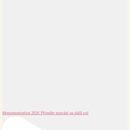
Motoemotionfest 2026 Přijměte pozvání na další roč