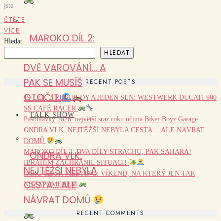
jste
ČTĚTE
VÍCE
MAROKO DÍL 2:
Hledat
KDY IGNORUJEŠ
HLEDAT
DVĚ VAROVÁNÍ… A
PAK SE MUSÍŠ
RECENT POSTS
OTOČIT
19 LET, 3 REBUILDY A JEDEN SEN: WESTWERK DUCATI 900
SS CAFÉ RACER
TALK SHOW
Pasohlávky 2026: největší sraz roku očima Biker Boyz Garage
ONDRA VLK: NEJTĚŽŠÍ NEBYLA CESTA… ALE NÁVRAT
DOMŮ
MAROKO DÍL 3: DVA DÍLY STRACHU, PAK SAHARA!
ONDRA VLK:
IBRAHIM ZACHRÁNIL SITUACI!
NEJTĚŽŠÍ NEBYLA
IMRG CZ/SK MEETING: VÍKEND, NA KTERÝ JEN TAK
CESTA… ALE
NEZAPOMENEM
NÁVRAT DOMŮ
RECENT COMMENTS