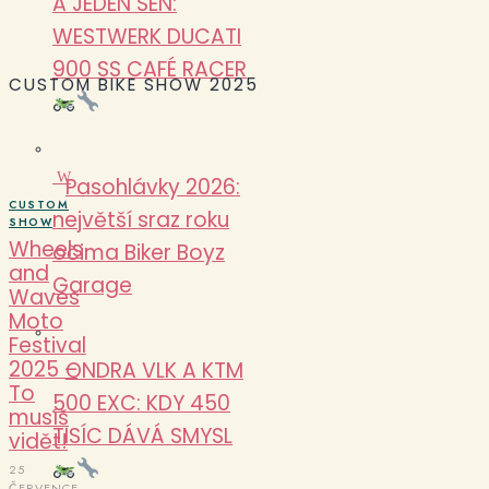
A JEDEN SEN:
WESTWERK DUCATI
900 SS CAFÉ RACER
CUSTOM BIKE SHOW 2025
W
Pasohlávky 2026:
CUSTOM
největší sraz roku
SHOW
Wheels
očima Biker Boyz
and
Garage
Waves
Moto
Festival
2025 –
ONDRA VLK A KTM
To
500 EXC: KDY 450
musíš
TISÍC DÁVÁ SMYSL
vidět!
25
ČERVENCE,