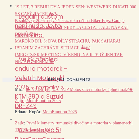
19 LET, 3 REBUILDY A JEDEN SEN: WESTWERK DUCATI 900
SS CAFÉ RACER 🏍️🔧
Legální custom
Pasohlávky 2026: největší sraz roku očima Biker Boyz Garage
není nuda. Je to
ONDRA VLK: NEJTĚŽŠÍ NEBYLA CESTA… ALE NÁVRAT
disciplína.
DOMŮ 😢🏍️
MAROKO DÍL 3: DVA DÍLY STRACHU, PAK SAHARA!
IBRAHIM ZACHRÁNIL SITUACI! 🏜️🦸
IMRG CZ/SK MEETING: VÍKEND, NA KTERÝ JEN TAK
Velký přehled
NEZAPOMENEM 🏍️
enduro motorek –
Veletrh Motocykl
RECENT COMMENTS
2025 – rozpaky z
Míra
:
🏍️ Věděli jste, že… AJP Motos staví motorky úplně jinak?🔥
KTM 390 a Suzuki
Zajíc
:
MotoEmotion 2025
DR-Z4S
Eduard Kopča
:
MotoEmotion 2025
Zajíc
:
První kilometry rumunské divočiny a motorka v plamenech!
Až do Haly č.5!
TET Rumunsko 1/4