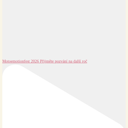
Motoemotionfest 2026 Přijměte pozvání na další roč