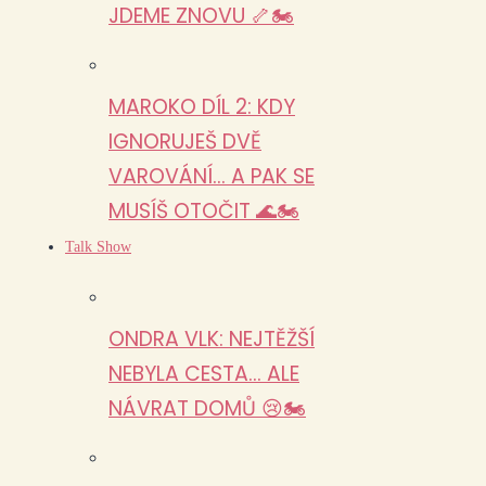
JDEME ZNOVU 🦴🏍️
MAROKO DÍL 2: KDY
IGNORUJEŠ DVĚ
VAROVÁNÍ… A PAK SE
MUSÍŠ OTOČIT 🌊🏍️
Talk Show
ONDRA VLK: NEJTĚŽŠÍ
NEBYLA CESTA… ALE
NÁVRAT DOMŮ 😢🏍️