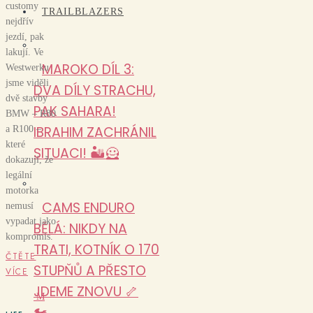
customy
TRAILBLAZERS
nejdřív
jezdí, pak
lakují. Ve
MAROKO DÍL 3:
Westwerku
jsme viděli
DVA DÍLY STRACHU,
dvě stavby
PAK SAHARA!
BMW – R80
IBRAHIM ZACHRÁNIL
a R100 –
které
SITUACI! 🏜️🦸
dokazují, že
legální
motorka
CAMS ENDURO
nemusí
vypadat jako
BĚLÁ: NIKDY NA
kompromis.
TRATI, KOTNÍK O 170
ČTĚTE
STUPŇŮ A PŘESTO
VÍCE
JDEME ZNOVU 🦴
M
🏍️