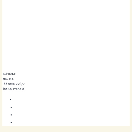
KONTAKT:
BBG z.s.
Thámova 221/7
186 00 Praha 8