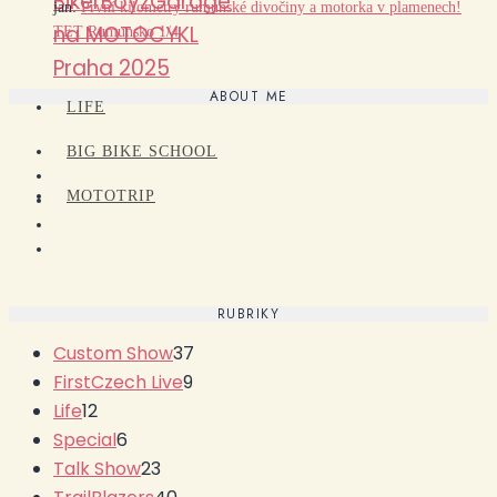
BikerBoyzGarage
jan
:
První kilometry rumunské divočiny a motorka v plamenech!
na MOTOCYKL
TET Rumunsko 1/4
Praha 2025
ABOUT ME
LIFE
BIG BIKE SCHOOL
MOTOTRIP
RUBRIKY
Custom Show
37
FirstCzech Live
9
Life
12
Special
6
Talk Show
23