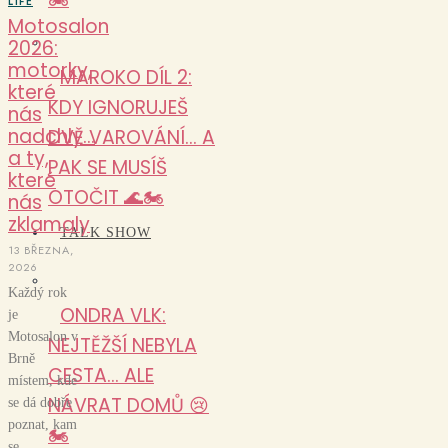
LIFE
Motosalon
2026:
motorky,
MAROKO DÍL 2:
které
KDY IGNORUJEŠ
nás
nadchly…
DVĚ VAROVÁNÍ… A
a ty,
PAK SE MUSÍŠ
které
OTOČIT 🌊🏍️
nás
zklamaly
TALK SHOW
13 BŘEZNA,
2026
Každý rok
ONDRA VLK:
je
Motosalon v
NEJTĚŽŠÍ NEBYLA
Brně
CESTA… ALE
místem, kde
NÁVRAT DOMŮ 😢
se dá dobře
poznat, kam
🏍️
se