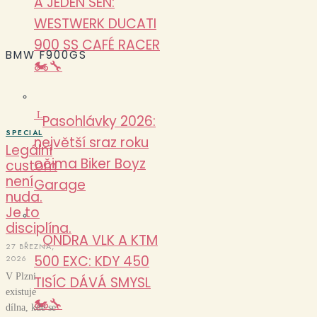
A JEDEN SEN:
WESTWERK DUCATI
900 SS CAFÉ RACER
BMW F900GS
🏍️🔧
L
Pasohlávky 2026:
SPECIAL
největší sraz roku
Legální
očima Biker Boyz
custom
není
Garage
nuda.
Je to
disciplína.
ONDRA VLK A KTM
27 BŘEZNA,
500 EXC: KDY 450
2026
V Plzni
TISÍC DÁVÁ SMYSL
existuje
🏍️🔧
dílna, kde se