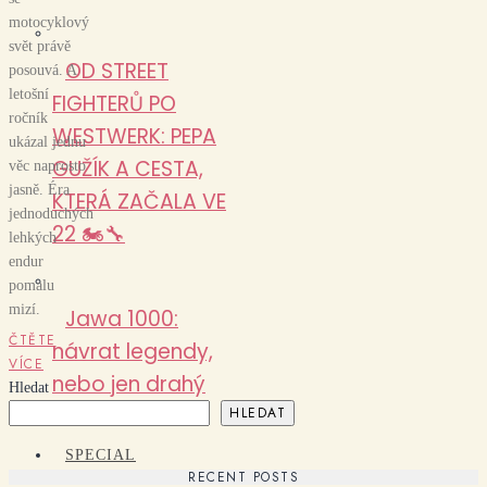
motocyklový
svět právě
OD STREET
posouvá. A
letošní
FIGHTERŮ PO
ročník
WESTWERK: PEPA
ukázal jednu
GUŽÍK A CESTA,
věc naprosto
jasně. Éra
KTERÁ ZAČALA VE
jednoduchých
22 🏍️🔧
lehkých
endur
pomalu
mizí.
Jawa 1000:
ČTĚTE
návrat legendy,
VÍCE
nebo jen drahý
Hledat
sen?
HLEDAT
SPECIAL
RECENT POSTS