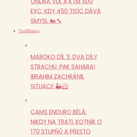
ONDRA VLK A KTM 500
EXC: KDY 450 TISÍC DÁVÁ
SMYSL 🏍️🔧
TrailBlazers
MAROKO DÍL 3: DVA DÍLY
STRACHU, PAK SAHARA!
IBRAHIM ZACHRÁNIL
SITUACI! 🏜️🦸
CAMS ENDURO BĚLÁ:
NIKDY NA TRATI, KOTNÍK O
170 STUPŇŮ A PŘESTO