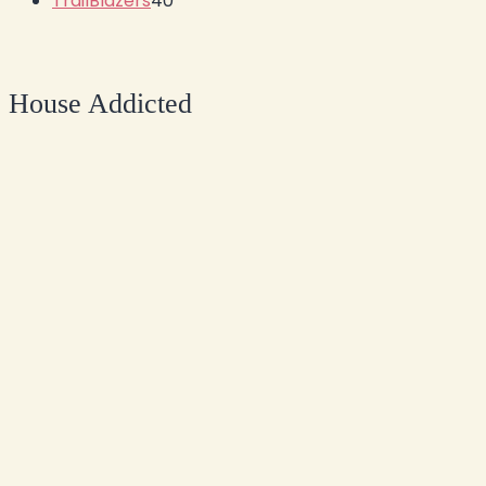
TrailBlazers
40
House Addicted