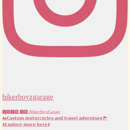
bikerboyzgarage
🅹🅾🅸🅽 🅸🅽 #BikerBoyzGarage
🏍️𝗖𝘂𝘀𝘁𝗼𝗺 𝗺𝗼𝘁𝗼𝗿𝗰𝘆𝗰𝗹𝗲𝘀 𝗮𝗻𝗱 𝘁𝗿𝗮𝘃𝗲𝗹 𝗮𝗱𝘃𝗲𝗻𝘁𝘂𝗿𝗲🏞️
⬇️𝗘𝘅𝗽𝗹𝗼𝗿𝗲 𝗺𝗼𝗿𝗲 𝗵𝗲𝗿𝗲⬇️