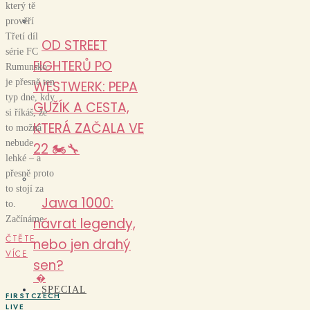
který tě
prověří
Třetí díl
OD STREET
série FC
FIGHTERŮ PO
Rumunsko
je přesně ten
WESTWERK: PEPA
typ dne, kdy
GUŽÍK A CESTA,
si říkáš, že
KTERÁ ZAČALA VE
to možná
nebude
22 🏍️🔧
lehké – a
přesně proto
to stojí za
Jawa 1000:
to.
Začínáme
návrat legendy,
ČTĚTE
nebo jen drahý
VÍCE
sen?
�
SPECIAL
FIRSTCZECH
LIVE