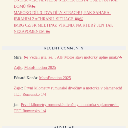
ONDRA VLK: NEJTĚŽŠÍ NEBYLA CESTA… ALE NÁVRAT
DOMŮ 😢🏍️
MAROKO DÍL 3: DVA DÍLY STRACHU, PAK SAHARA!
IBRAHIM ZACHRÁNIL SITUACI! 🏜️🦸
IMRG CZ/SK MEETING: VÍKEND, NA KTERÝ JEN TAK
NEZAPOMENEM 🏍️
RECENT COMMENTS
Míra
:
🏍️ Věděli jste, že… AJP Motos staví motorky úplně jinak?🔥
Zajíc
:
MotoEmotion 2025
Eduard Kopča
:
MotoEmotion 2025
Zajíc
:
První kilometry rumunské divočiny a motorka v plamenech!
TET Rumunsko 1/4
jan
:
První kilometry rumunské divočiny a motorka v plamenech!
TET Rumunsko 1/4
ABOUT ME