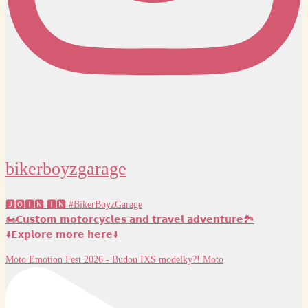
bikerboyzgarage
🅹🅾🅸🅽 🅸🅽 #BikerBoyzGarage
🏍️𝗖𝘂𝘀𝘁𝗼𝗺 𝗺𝗼𝘁𝗼𝗿𝗰𝘆𝗰𝗹𝗲𝘀 𝗮𝗻𝗱 𝘁𝗿𝗮𝘃𝗲𝗹 𝗮𝗱𝘃𝗲𝗻𝘁𝘂𝗿𝗲🏞️
⬇️𝗘𝘅𝗽𝗹𝗼𝗿𝗲 𝗺𝗼𝗿𝗲 𝗵𝗲𝗿𝗲⬇️
Moto Emotion Fest 2026 - Budou IXS modelky?! Moto