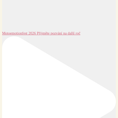
Motoemotionfest 2026 Přijměte pozvání na další roč