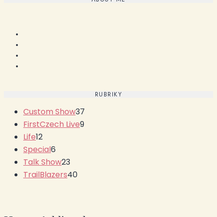
RUBRIKY
Custom Show
37
FirstCzech Live
9
Life
12
Special
6
Talk Show
23
TrailBlazers
40