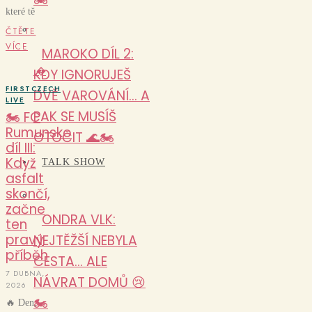
které tě
ČTĚTE
VÍCE
MAROKO DÍL 2:
KDY IGNORUJEŠ
�
FIRSTCZECH
DVĚ VAROVÁNÍ… A
LIVE
PAK SE MUSÍŠ
🏍️ FC
Rumunsko
OTOČIT 🌊🏍️
díl III:
Když
TALK SHOW
asfalt
skončí,
začne
ONDRA VLK:
ten
pravý
NEJTĚŽŠÍ NEBYLA
příběh
CESTA… ALE
7 DUBNA,
NÁVRAT DOMŮ 😢
2026
🏍️
🔥 Den,