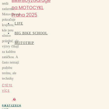
BikerBoyzGarage
nedá
na MOTOCYKL
zadarmo.
Praha 2025
Motovýprava
pokračuje
LIFE
krajinou,
kde jsou
BIG BIKE SCHOOL
silnice
prázdné, ale
MOTOTRIP
výzvy číhají
za každou
zatáčkou. A
často nemají
podobu
terénu, ale
techniky
ČTĚTE
VÍCE
�
FIRSTCZECH