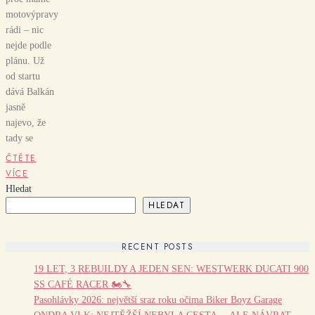
motovýpravy
rádi – nic
nejde podle
plánu. Už
od startu
dává Balkán
jasně
najevo, že
tady se
ČTĚTE
VÍCE
Hledat
HLEDAT
RECENT POSTS
19 LET, 3 REBUILDY A JEDEN SEN: WESTWERK DUCATI 900
SS CAFÉ RACER 🏍️🔧
Pasohlávky 2026: největší sraz roku očima Biker Boyz Garage