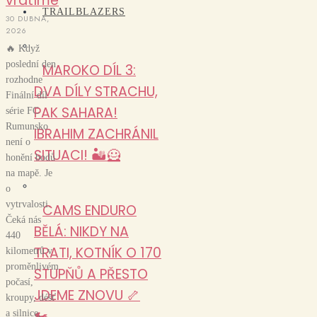
vrátíme
TRAILBLAZERS
30 DUBNA,
2026
🔥 Když
poslední den
MAROKO DÍL 3:
rozhodne
DVA DÍLY STRACHU,
Finální díl
PAK SAHARA!
série FC
Rumunsko
IBRAHIM ZACHRÁNIL
není o
SITUACI! 🏜️🦸
honění bodů
na mapě. Je
o
vytrvalosti.
CAMS ENDURO
Čeká nás
BĚLÁ: NIKDY NA
440
TRATI, KOTNÍK O 170
kilometrů v
proměnlivém
STUPŇŮ A PŘESTO
počasí,
JDEME ZNOVU 🦴
kroupy, déšť
🏍️
a silnice,