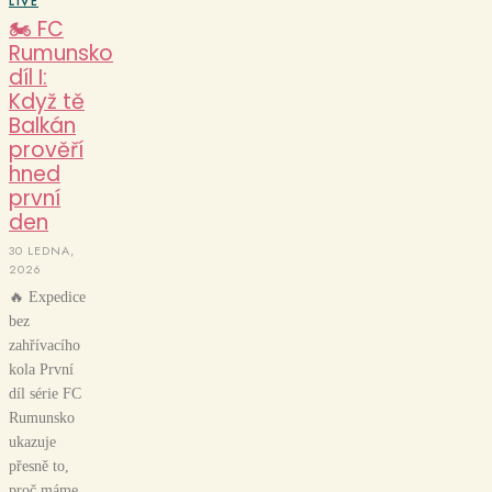
LIVE
🏍️ FC
Rumunsko
díl I:
Když tě
Balkán
prověří
hned
první
den
30 LEDNA,
2026
🔥 Expedice
bez
zahřívacího
kola První
díl série FC
Rumunsko
ukazuje
přesně to,
proč máme