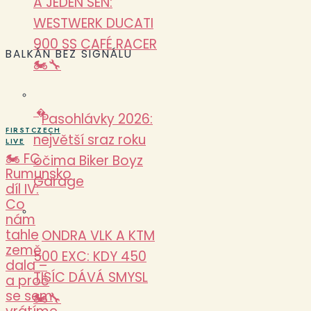
A JEDEN SEN:
WESTWERK DUCATI
900 SS CAFÉ RACER
BALKÁN BEZ SIGNÁLU
🏍️🔧
�
Pasohlávky 2026:
FIRSTCZECH
největší sraz roku
LIVE
🏍️ FC
očima Biker Boyz
Rumunsko
Garage
díl IV:
Co
nám
tahle
ONDRA VLK A KTM
země
500 EXC: KDY 450
dala –
TISÍC DÁVÁ SMYSL
a proč
se sem
🏍️🔧