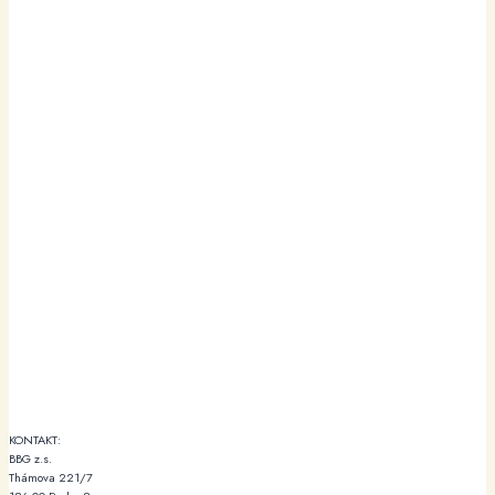
KONTAKT:
BBG z.s.
Thámova 221/7