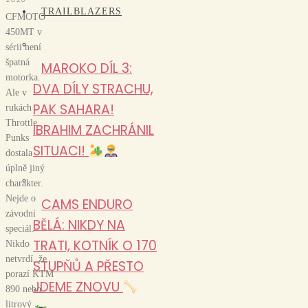
TRAILBLAZERS
CFMOTO
450MT v
sérii není
špatná
MAROKO DÍL 3:
motorka.
DVA DÍLY STRACHU,
Ale v
PAK SAHARA!
rukách
Throttle
IBRAHIM ZACHRÁNIL
Punks
SITUACI!
dostala
úplně jiný
charakter.
Nejde o
CAMS ENDURO
závodní
BĚLÁ: NIKDY NA
speciál.
TRATI, KOTNÍK O 170
Nikdo
netvrdí, že
STUPŇŮ A PŘESTO
porazí KTM
JDEME ZNOVU
890 nebo
litrový