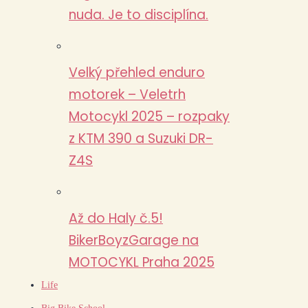
nuda. Je to disciplína.
Velký přehled enduro
motorek – Veletrh
Motocykl 2025 – rozpaky
z KTM 390 a Suzuki DR-
Z4S
Až do Haly č.5!
BikerBoyzGarage na
MOTOCYKL Praha 2025
Life