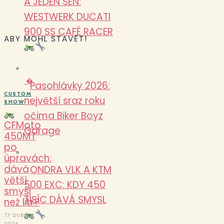
A JEDEN SEN:
WESTWERK DUCATI
900 SS CAFÉ RACER
ABY MOHL STAVĚT!
�
Pasohlávky 2026:
CUSTOM
největší sraz roku
SHOW
očima Biker Boyz
CFMoto
Garage
450MT
po
úpravách:
dává
ONDRA VLK A KTM
větší
500 EXC: KDY 450
smysl
TISÍC DÁVÁ SMYSL
než litr?
17 DUBNA,
2026