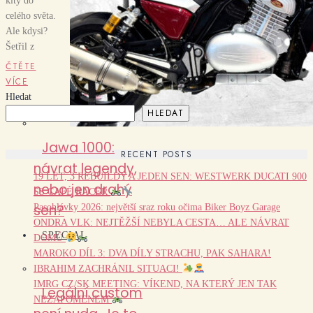
kity do
celého světa.
Ale kdysi?
Šetřil z
ČTĚTE
VÍCE
Hledat
HLEDAT
Jawa 1000:
RECENT POSTS
návrat legendy,
19 LET, 3 REBUILDY A JEDEN SEN: WESTWERK DUCATI 900
nebo jen drahý
SS CAFÉ RACER
sen?
Pasohlávky 2026: největší sraz roku očima Biker Boyz Garage
ONDRA VLK: NEJTĚŽŠÍ NEBYLA CESTA… ALE NÁVRAT
SPECIAL
DOMŮ
MAROKO DÍL 3: DVA DÍLY STRACHU, PAK SAHARA!
IBRAHIM ZACHRÁNIL SITUACI!
IMRG CZ/SK MEETING: VÍKEND, NA KTERÝ JEN TAK
Legální custom
NEZAPOMENEM