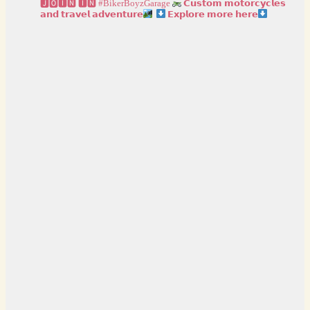
🅹🅾🅸🅽 🅸🅽 #BikerBoyzGarage
𝗖𝘂𝘀𝘁𝗼𝗺 𝗺𝗼𝘁𝗼𝗿𝗰𝘆𝗰𝗹𝗲𝘀
𝗮𝗻𝗱 𝘁𝗿𝗮𝘃𝗲𝗹 𝗮𝗱𝘃𝗲𝗻𝘁𝘂𝗿𝗲
𝗘𝘅𝗽𝗹𝗼𝗿𝗲 𝗺𝗼𝗿𝗲 𝗵𝗲𝗿𝗲