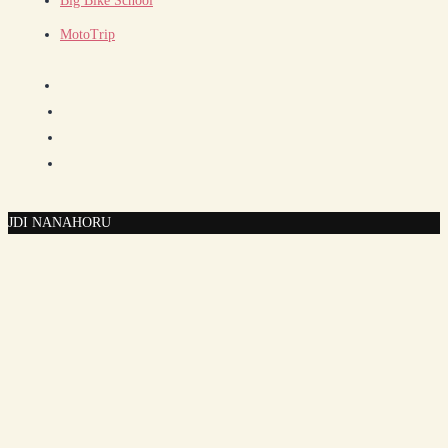
Big Bike School
MotoTrip
JDI NA
NAHORU