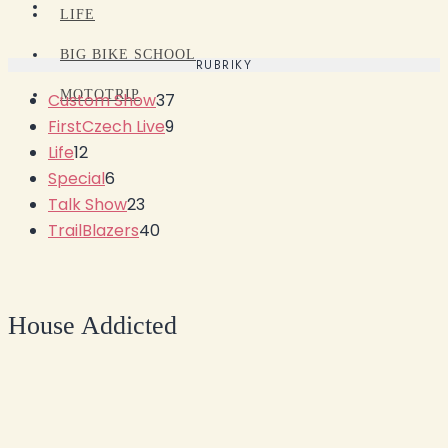
LIFE
BIG BIKE SCHOOL
RUBRIKY
MOTOTRIP
Custom Show
37
FirstCzech Live
9
Life
12
Special
6
Talk Show
23
TrailBlazers
40
House Addicted