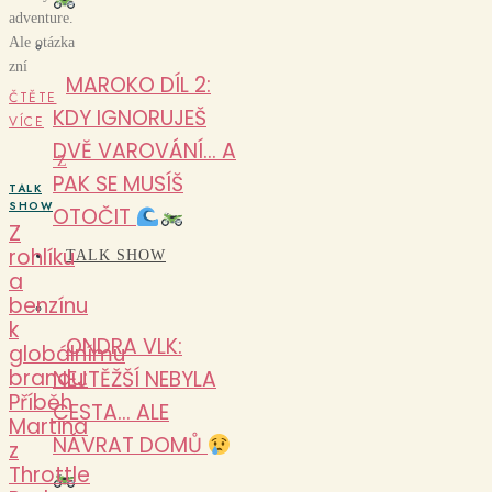
adventure.
Ale otázka
zní
MAROKO DÍL 2:
ČTĚTE
KDY IGNORUJEŠ
VÍCE
DVĚ VAROVÁNÍ… A
Z
PAK SE MUSÍŠ
TALK
SHOW
OTOČIT
Z
rohlíku
TALK SHOW
a
benzínu
k
ONDRA VLK:
globálnímu
brandu:
NEJTĚŽŠÍ NEBYLA
Příběh
CESTA… ALE
Martina
NÁVRAT DOMŮ
z
Throttle