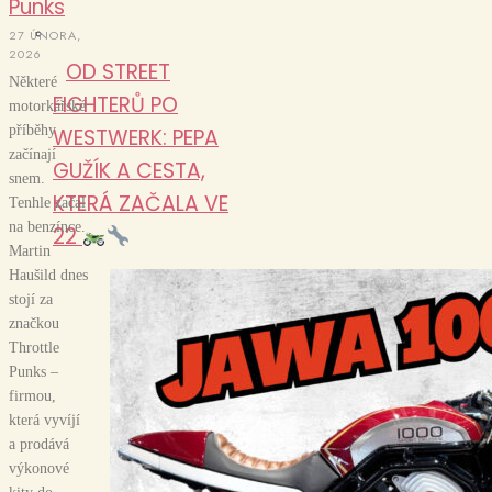
Punks
27 ÚNORA,
2026
OD STREET
Některé
FIGHTERŮ PO
motorkářské
příběhy
WESTWERK: PEPA
začínají
GUŽÍK A CESTA,
snem.
KTERÁ ZAČALA VE
Tenhle začal
na benzínce.
22
Martin
Haušild dnes
stojí za
značkou
Throttle
Punks –
firmou,
která vyvíjí
a prodává
výkonové