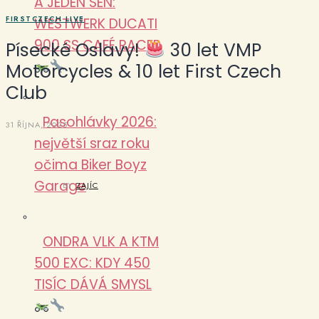
A JEDEN SEN:
FIRSTCZECH LIVE
WESTWERK DUCATI
900 SS CAFÉ RACER
Písecké Oslavy!
30 let VMP
Motorcycles & 10 let First Czech
Club
Pasohlávky 2026:
31 ŘÍJNA, 2025
největší sraz roku
očima Biker Boyz
Garage
BY
ZAJÍC
ONDRA VLK A KTM
500 EXC: KDY 450
TISÍC DÁVÁ SMYSL