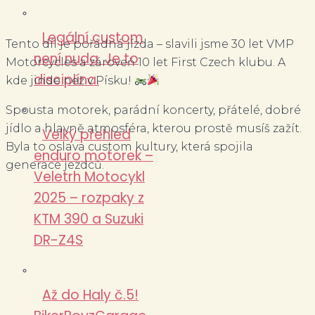
Legální custom
Tento díl je pořádná jízda – slavili jsme 30 let VMP
není nuda. Je to
Motorcycles a zároveň 10 let First Czech klubu. A
disciplína.
kde jinde než v Písku!
Spousta motorek, parádní koncerty, přátelé, dobré
jídlo a hlavně atmosféra, kterou prostě musíš zažít.
Velký přehled
Byla to oslava custom kultury, která spojila
enduro motorek –
generace jezdců.
Veletrh Motocykl
2025 – rozpaky z
KTM 390 a Suzuki
DR-Z4S
Až do Haly č.5!