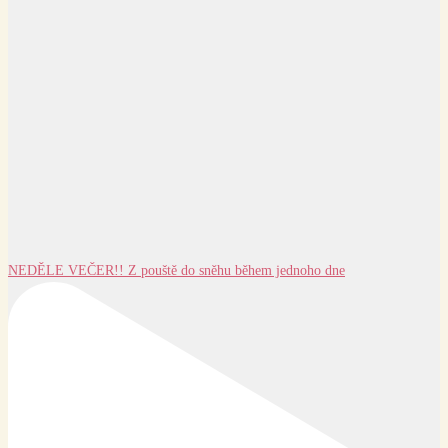
NEDĚLE VEČER!! Z pouště do sněhu během jednoho dne