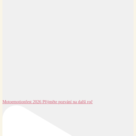
Motoemotionfest 2026 Přijměte pozvání na další roč