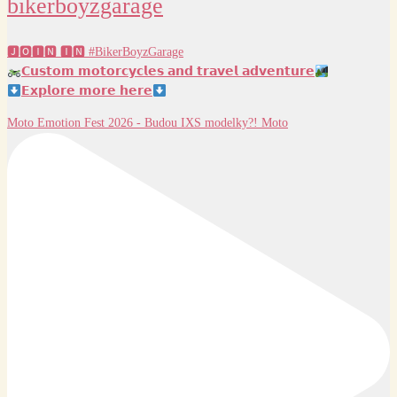
bikerboyzgarage
🅹🅾🅸🅽 🅸🅽 #BikerBoyzGarage
𝗖𝘂𝘀𝘁𝗼𝗺 𝗺𝗼𝘁𝗼𝗿𝗰𝘆𝗰𝗹𝗲𝘀 𝗮𝗻𝗱 𝘁𝗿𝗮𝘃𝗲𝗹 𝗮𝗱𝘃𝗲𝗻𝘁𝘂𝗿𝗲
𝗘𝘅𝗽𝗹𝗼𝗿𝗲 𝗺𝗼𝗿𝗲 𝗵𝗲𝗿𝗲
Moto Emotion Fest 2026 - Budou IXS modelky?! Moto