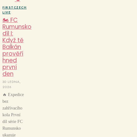
FIRSTCZECH
LIVE
🏍️ FC
Rumunsko
díl I:
Když tě
Balkán
prověří
hned
první
den
30 LEDNA,
2026
🔥 Expedice
bez
zahřívacího
kola První
díl série FC
Rumunsko
ukazuje