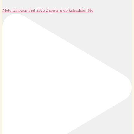
Moto Emotion Fest 2026 Zapište si do kalendáře! Mo