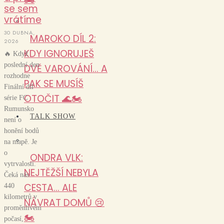
se sem
vrátíme
30 DUBNA,
MAROKO DÍL 2:
2026
KDY IGNORUJEŠ
🔥 Když
poslední den
DVĚ VAROVÁNÍ… A
rozhodne
PAK SE MUSÍŠ
Finální díl
OTOČIT 🌊🏍️
série FC
Rumunsko
TALK SHOW
není o
honění bodů
na mapě. Je
o
ONDRA VLK:
vytrvalosti.
NEJTĚŽŠÍ NEBYLA
Čeká nás
CESTA… ALE
440
kilometrů v
NÁVRAT DOMŮ 😢
proměnlivém
🏍️
počasí,