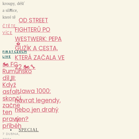
kroupy, déšť
a silnice,
které tě
OD STREET
ČTĚTE
FIGHTERŮ PO
VÍCE
WESTWERK: PEPA
�
GUŽÍK A CESTA,
FIRSTCZECH
KTERÁ ZAČALA VE
LIVE
🏍️ FC
22 🏍️🔧
Rumunsko
díl III:
Když
Jawa 1000:
asfalt
skončí,
návrat legendy,
začne
nebo jen drahý
ten
pravý
sen?
příběh
SPECIAL
7 DUBNA,
2026