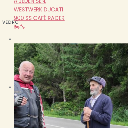
A JEDEN SEN:
WESTWERK DUCATI
900 SS CAFÉ RACER
VEDRO
🏍️🔧
Pasohlávky 2026:
největší sraz roku
očima Biker Boyz
Garage
ONDRA VLK A KTM
500 EXC: KDY 450
TISÍC DÁVÁ SMYSL
🏍️🔧