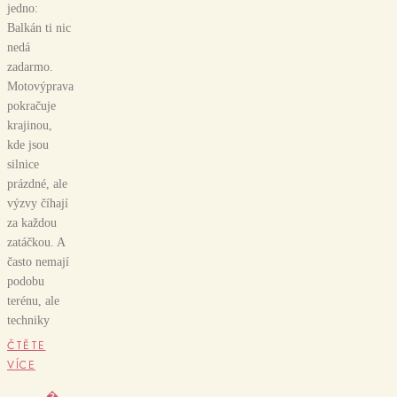
jedno:
Balkán ti nic
nedá
zadarmo.
Motovýprava
pokračuje
krajinou,
kde jsou
silnice
prázdné, ale
výzvy číhají
za každou
zatáčkou. A
často nemají
podobu
terénu, ale
techniky
ČTĚTE
VÍCE
�