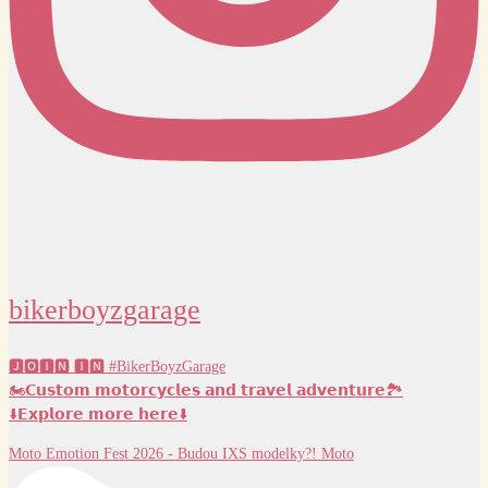
bikerboyzgarage
🅹🅾🅸🅽 🅸🅽 #BikerBoyzGarage
🏍️𝗖𝘂𝘀𝘁𝗼𝗺 𝗺𝗼𝘁𝗼𝗿𝗰𝘆𝗰𝗹𝗲𝘀 𝗮𝗻𝗱 𝘁𝗿𝗮𝘃𝗲𝗹 𝗮𝗱𝘃𝗲𝗻𝘁𝘂𝗿𝗲🏞️
⬇️𝗘𝘅𝗽𝗹𝗼𝗿𝗲 𝗺𝗼𝗿𝗲 𝗵𝗲𝗿𝗲⬇️
Moto Emotion Fest 2026 - Budou IXS modelky?! Moto