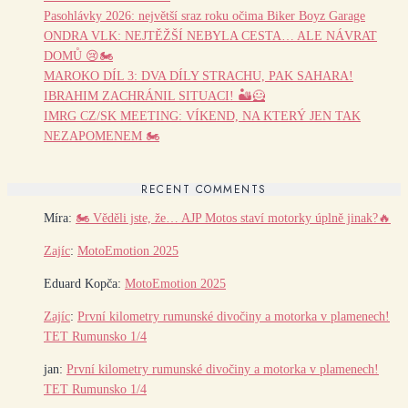
Pasohlávky 2026: největší sraz roku očima Biker Boyz Garage
ONDRA VLK: NEJTĚŽŠÍ NEBYLA CESTA… ALE NÁVRAT
DOMŮ 😢🏍️
MAROKO DÍL 3: DVA DÍLY STRACHU, PAK SAHARA!
IBRAHIM ZACHRÁNIL SITUACI! 🏜️🦸
IMRG CZ/SK MEETING: VÍKEND, NA KTERÝ JEN TAK
NEZAPOMENEM 🏍️
RECENT COMMENTS
Míra
:
🏍️ Věděli jste, že… AJP Motos staví motorky úplně jinak?🔥
Zajíc
:
MotoEmotion 2025
Eduard Kopča
:
MotoEmotion 2025
Zajíc
:
První kilometry rumunské divočiny a motorka v plamenech!
TET Rumunsko 1/4
jan
:
První kilometry rumunské divočiny a motorka v plamenech!
TET Rumunsko 1/4