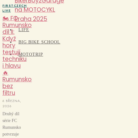
BikerBoyzGarage
FIRSTCZECH
na MOTOCYKL
LIVE
🏍️ FC
Praha 2025
Rumunsko
LIFE
díl II:
Když
BIG BIKE SCHOOL
hory
testují
MOTOTRIP
techniku
i hlavu
🔥
Rumunsko
bez
filtru
6 BŘEZNA,
2026
Druhý díl
série FC
Rumunsko
potvrzuje