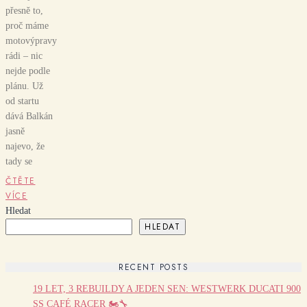
přesně to,
proč máme
motovýpravy
rádi – nic
nejde podle
plánu. Už
od startu
dává Balkán
jasně
najevo, že
tady se
ČTĚTE
VÍCE
Hledat
HLEDAT
RECENT POSTS
19 LET, 3 REBUILDY A JEDEN SEN: WESTWERK DUCATI 900
SS CAFÉ RACER 🏍️🔧