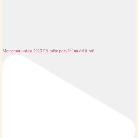
Motoemotionfest 2026 Přijměte pozvání na další roč