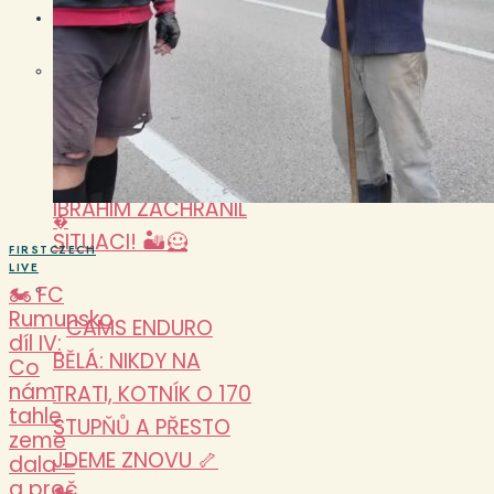
TRAILBLAZERS
MAROKO DÍL 3:
DVA DÍLY STRACHU,
PAK SAHARA!
IBRAHIM ZACHRÁNIL
�
SITUACI! 🏜️🦸
FIRSTCZECH
LIVE
🏍️ FC
Rumunsko
CAMS ENDURO
díl IV:
BĚLÁ: NIKDY NA
Co
nám
TRATI, KOTNÍK O 170
tahle
STUPŇŮ A PŘESTO
země
JDEME ZNOVU 🦴
dala –
a proč
🏍️