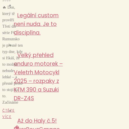
🔥 Den,
který tě
Legální custom
prověří
není nuda. Je to
Třetí díl
disciplína.
série FC
Rumunsko
je přesně ten
typ dne, kdy
Velký přehled
si říkáš, že
enduro motorek –
to možná
nebude
Veletrh Motocykl
lehké – a
2025 – rozpaky z
přesně proto
KTM 390 a Suzuki
to stojí za
to.
DR-Z4S
Začínáme
ČTĚTE
VÍCE
Až do Haly č.5!
�