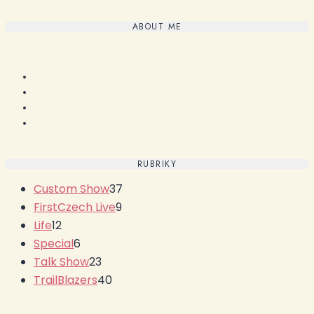
ABOUT ME
RUBRIKY
Custom Show
37
FirstCzech Live
9
Life
12
Special
6
Talk Show
23
TrailBlazers
40