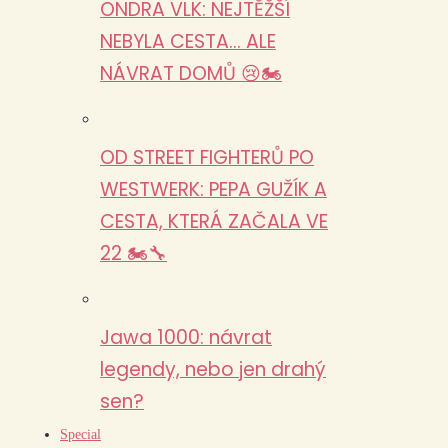
ONDRA VLK: NEJTĚŽŠÍ
NEBYLA CESTA… ALE
NÁVRAT DOMŮ 😢🏍️
OD STREET FIGHTERŮ PO
WESTWERK: PEPA GUŽÍK A
CESTA, KTERÁ ZAČALA VE
22 🏍️🔧
Jawa 1000: návrat
legendy, nebo jen drahý
sen?
Special