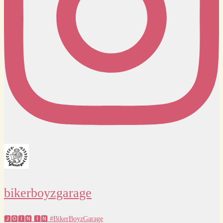
bikerboyzgarage
🅹🅾🅸🅽 🅸🅽 #BikerBoyzGarage