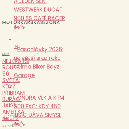
A JEDEN SEN:
WESTWERK DUCATI
900 SS CAFÉ RACER
MOTORKARSKASEZÓNA
🏍️🔧
N
Pasohlávky 2026:
LIFE
největší sraz roku
NEJKRATŠÍ
očima Biker Boyz
ROUTE
66
Garage
SVĚTA:
KDYŽ
PŘÍBRAM
ONDRA VLK A KTM
BURÁCÍ
JAKO
500 EXC: KDY 450
AMERIKA
TISÍC DÁVÁ SMYSL
🏍️🇺🇸
🏍️🔧
25 KVĚTNA,