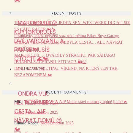
RECENT POSTS
MAROKO DÍL 2:
19 LET, 3 REBUILDY A JEDEN SEN: WESTWERK DUCATI 900
SS CAFÉ RACER 🏍️🔧
KDY IGNORUJEŠ
Pasohlávky 2026: největší sraz roku očima Biker Boyz Garage
DVĚ VAROVÁNÍ… A
ONDRA VLK: NEJTĚŽŠÍ NEBYLA CESTA… ALE NÁVRAT
PAK SE MUSÍŠ
DOMŮ 😢🏍️
MAROKO DÍL 3: DVA DÍLY STRACHU, PAK SAHARA!
OTOČIT 🌊🏍️
IBRAHIM ZACHRÁNIL SITUACI! 🏜️🦸
IMRG CZ/SK MEETING: VÍKEND, NA KTERÝ JEN TAK
TALK SHOW
NEZAPOMENEM 🏍️
RECENT COMMENTS
ONDRA VLK:
NEJTĚŽŠÍ NEBYLA
Míra
:
🏍️ Věděli jste, že… AJP Motos staví motorky úplně jinak?🔥
CESTA… ALE
Zajíc
:
MotoEmotion 2025
NÁVRAT DOMŮ 😢
Eduard Kopča
:
MotoEmotion 2025
🏍️