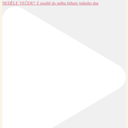
NEDĚLE VEČER!! Z pouště do sněhu během jednoho dne