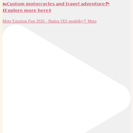
🏍️𝗖𝘂𝘀𝘁𝗼𝗺 𝗺𝗼𝘁𝗼𝗿𝗰𝘆𝗰𝗹𝗲𝘀 𝗮𝗻𝗱 𝘁𝗿𝗮𝘃𝗲𝗹 𝗮𝗱𝘃𝗲𝗻𝘁𝘂𝗿𝗲🏞️
⬇️𝗘𝘅𝗽𝗹𝗼𝗿𝗲 𝗺𝗼𝗿𝗲 𝗵𝗲𝗿𝗲⬇️
Moto Emotion Fest 2026 - Budou IXS modelky?! Moto