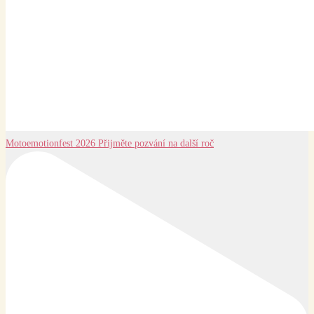
Motoemotionfest 2026 Přijměte pozvání na další roč