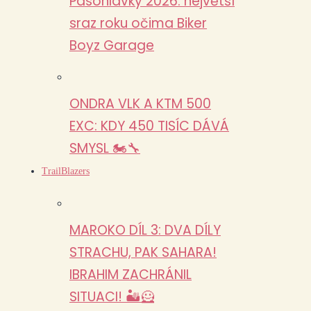
Pasohlávky 2026: největší
sraz roku očima Biker
Boyz Garage
ONDRA VLK A KTM 500
EXC: KDY 450 TISÍC DÁVÁ
SMYSL 🏍️🔧
TrailBlazers
MAROKO DÍL 3: DVA DÍLY
STRACHU, PAK SAHARA!
IBRAHIM ZACHRÁNIL
SITUACI! 🏜️🦸