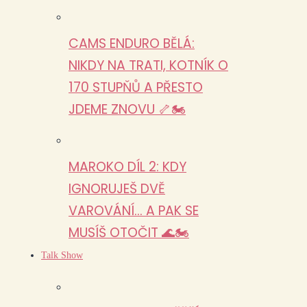
CAMS ENDURO BĚLÁ:
NIKDY NA TRATI, KOTNÍK O
170 STUPŇŮ A PŘESTO
JDEME ZNOVU 🦴🏍️
MAROKO DÍL 2: KDY
IGNORUJEŠ DVĚ
VAROVÁNÍ… A PAK SE
MUSÍŠ OTOČIT 🌊🏍️
Talk Show