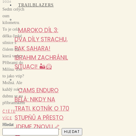
2026
TRAILBLAZERS
Sedm celých
osm
kilometru.
MAROKO DÍL 3:
To je celá
délka české
DVA DÍLY STRACHU,
silnice s
PAK SAHARA!
číslem 66,
IBRAHIM ZACHRÁNIL
která vede z
Příbrami do
SITUACI! 🏜️🦸
Milína. Zní
to jako vtip?
Možná. Ale
CAMS ENDURO
každý rok v
dubnu se na
BĚLÁ: NIKDY NA
příbramském
TRATI, KOTNÍK O 170
ČTĚTE
STUPŇŮ A PŘESTO
VÍCE
Hledat
JDEME ZNOVU 🦴
HLEDAT
🏍️