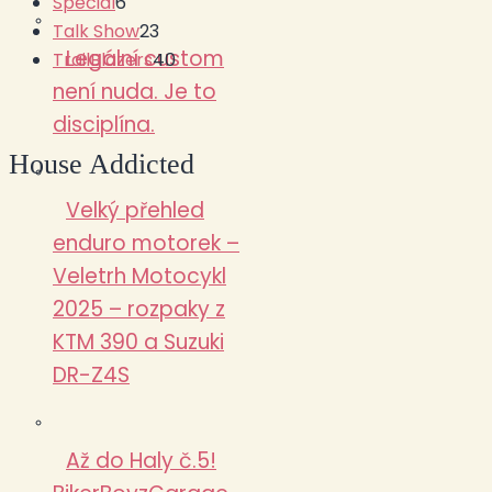
Special
6
Talk Show
23
Legální custom
TrailBlazers
40
není nuda. Je to
disciplína.
House Addicted
Velký přehled
enduro motorek –
Veletrh Motocykl
2025 – rozpaky z
KTM 390 a Suzuki
DR-Z4S
Až do Haly č.5!