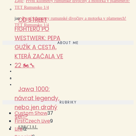
Zajíc
:
První kilometry rumunské divočiny a motorka v plamenech!
TET Rumunsko 1/4
OD STREET
jan
:
První kilometry rumunské divočiny a motorka v plamenech!
TET Rumunsko 1/4
FIGHTERŮ PO
WESTWERK: PEPA
ABOUT ME
GUŽÍK A CESTA,
KTERÁ ZAČALA VE
22 🏍️🔧
Jawa 1000:
návrat legendy,
RUBRIKY
nebo jen drahý
Custom Show
37
sen?
FirstCzech Live
9
SPECIAL
Life
12