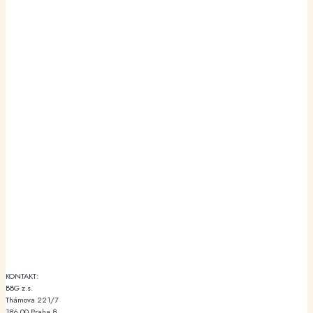
KONTAKT:
BBG z.s.
Thámova 221/7
186 00 Praha 8