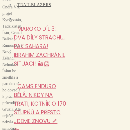
TRAILBLAZERS
Ondra Vlk
projel
Kyrgyzstán,
Tádžikistán,
MAROKO DÍL 3:
Írán, Gruzii,
DVA DÍLY STRACHU,
Balkán,
PAK SAHARA!
Rumunsko i
Nový
IBRAHIM ZACHRÁNIL
Zéland.
SITUACI! 🏜️🦸
Nehoda v
Íránu ho
změnila a
paradoxně
CAMS ENDURO
ho dovedla
BĚLÁ: NIKDY NA
k práci
TRATI, KOTNÍK O 170
průvodce v
Gruzii. Ale
STUPŇŮ A PŘESTO
nejtěžší
JDEME ZNOVU 🦴
nebyla
🏍️
samotná