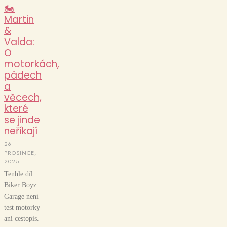
🏍️
Martin
&
Valda:
O
motorkách,
pádech
a
věcech,
které
se jinde
neříkají
26
PROSINCE,
2025
Tenhle díl
Biker Boyz
Garage není
test motorky
ani cestopis.