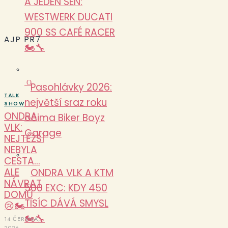
A JEDEN SEN:
WESTWERK DUCATI
900 SS CAFÉ RACER
AJP PR7
🏍️🔧
O
Pasohlávky 2026:
TALK
největší sraz roku
SHOW
ONDRA
očima Biker Boyz
VLK:
Garage
NEJTĚŽŠÍ
NEBYLA
CESTA…
ALE
ONDRA VLK A KTM
NÁVRAT
500 EXC: KDY 450
DOMŮ
TISÍC DÁVÁ SMYSL
😢🏍️
🏍️🔧
14 ČERVNA,
2026