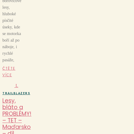
borovicové
lesy,
hluboké
písčité
úseky, kde
se motorka
boří až po
náboje, i
rychlé
pasáže,
ČTĚTE
VÍCE
L
TRAILBLAZERS
Lesy,
bláto a
PROBLÉMY!
– TET –
Maďarsko
– díl