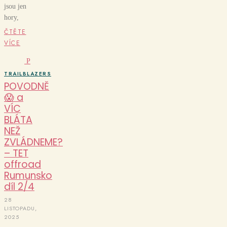
jsou jen
hory,
ČTĚTE
VÍCE
P
TRAILBLAZERS
POVODNĚ
😱 a
VÍC
BLÁTA
NEŽ
ZVLÁDNEME?
– TET
offroad
Rumunsko
díl 2/4
28
LISTOPADU,
2025