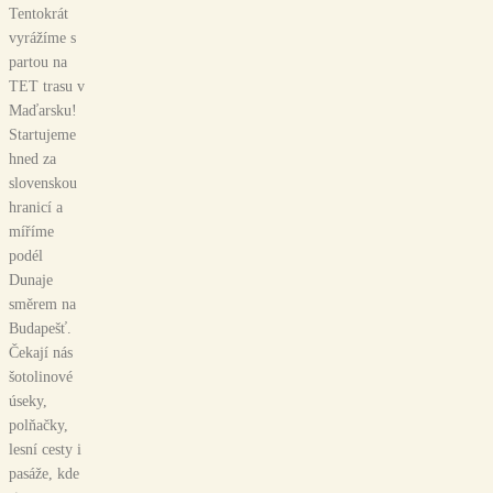
Tentokrát
vyrážíme s
partou na
TET trasu v
Maďarsku!
Startujeme
hned za
slovenskou
hranicí a
míříme
podél
Dunaje
směrem na
Budapešť.
Čekají nás
šotolinové
úseky,
polňačky,
lesní cesty i
pasáže, kde