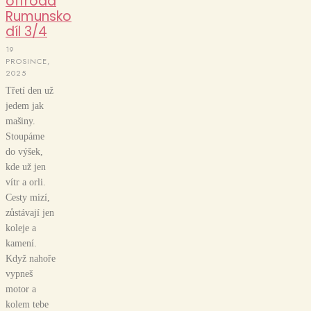
offroad
Rumunsko
díl 3/4
19
PROSINCE,
2025
Třetí den už
jedem jak
mašiny.
Stoupáme
do výšek,
kde už jen
vítr a orli.
Cesty mizí,
zůstávají jen
koleje a
kamení.
Když nahoře
vypneš
motor a
kolem tebe