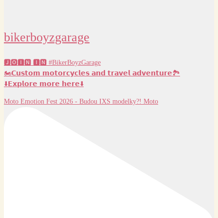
bikerboyzgarage
🅹🅾🅸🅽 🅸🅽 #BikerBoyzGarage
🏍️𝗖𝘂𝘀𝘁𝗼𝗺 𝗺𝗼𝘁𝗼𝗿𝗰𝘆𝗰𝗹𝗲𝘀 𝗮𝗻𝗱 𝘁𝗿𝗮𝘃𝗲𝗹 𝗮𝗱𝘃𝗲𝗻𝘁𝘂𝗿𝗲🏞️
⬇️𝗘𝘅𝗽𝗹𝗼𝗿𝗲 𝗺𝗼𝗿𝗲 𝗵𝗲𝗿𝗲⬇️
Moto Emotion Fest 2026 - Budou IXS modelky?! Moto