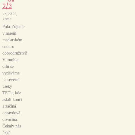
2/3
26 ZÁŘÍ,
2025
Pokračujeme
v našem
maďarském
enduro
dobrodružství!
V tomhle
dílu se
vydáváme
na severní
úseky
TETu, kde
asfalt končí
a začíná
opravdová
divočina.
Čekaly nás
úzké