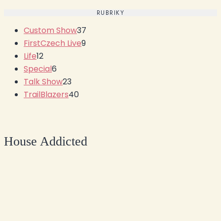
RUBRIKY
Custom Show
37
FirstCzech Live
9
Life
12
Special
6
Talk Show
23
TrailBlazers
40
House Addicted