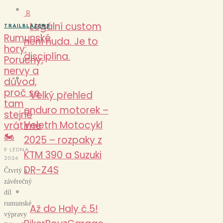
R
Legální custom
TRAILBLAZERS
Rumunské
není nuda. Je to
hory:
disciplína.
Poruchy,
nervy a
důvod,
proč se
Velký přehled
tam
enduro motorek –
stejně
Veletrh Motocykl
vrátíme
🏍️
2025 – rozpaky z
9 LEDNA,
KTM 390 a Suzuki
2026
DR-Z4S
Čtvrtý a
závěrečný
díl
rumunské
Až do Haly č.5!
výpravy