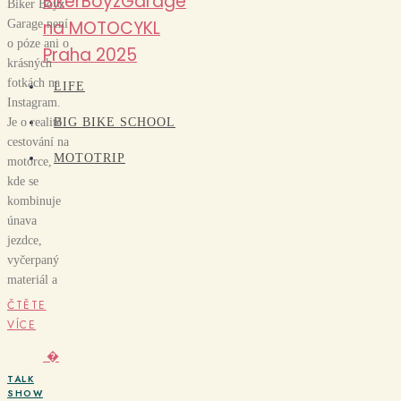
BikerBoyzGarage
Biker Boyz
na MOTOCYKL
Garage není
o póze ani o
Praha 2025
krásných
fotkách na
LIFE
Instagram.
Je o realitě
BIG BIKE SCHOOL
cestování na
MOTOTRIP
motorce,
kde se
kombinuje
únava
jezdce,
vyčerpaný
materiál a
ČTĚTE
VÍCE
�
TALK
SHOW