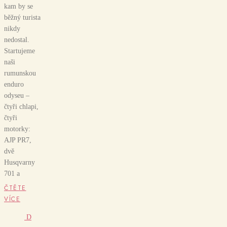
kam by se
běžný turista
nikdy
nedostal.
Startujeme
naši
rumunskou
enduro
odyseu –
čtyři chlapi,
čtyři
motorky:
AJP PR7,
dvě
Husqvarny
701 a
ČTĚTE
VÍCE
D