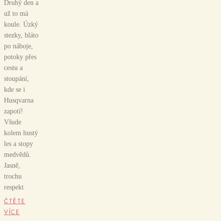
Druhý den a
už to má
koule. Úzký
stezky, bláto
po náboje,
potoky přes
cestu a
stoupání,
kde se i
Husqvarna
zapotí!
Všude
kolem hustý
les a stopy
medvědů.
Jasně,
trochu
respekt
ČTĚTE
VÍCE