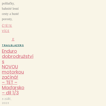
polňačky,
bahnité lesní
cesty a husté
porosty,
ČTĚTE
VÍCE
E
TRAILBLAZERS
Enduro
dobrodružství
s
NOVOU
motorkou
začíná!
– TET –
Maďarsko
– díl 1/3
5 ZÁŘÍ,
2025