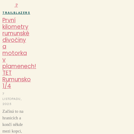
P
TRAILBLAZERS
První
kilometry
rumunské
divočiny
a
motorka
v
plamenech!
TET
Rumunsko
1/4
7
LISTOPADU,
2025
Začíná to na
hranicích a
končí někde
mezi kopci,