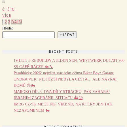
si
ČTĚTE
VÍCE
1
2
3
DALŠÍ
Hledat
HLEDAT
RECENT POSTS
19 LET, 3 REBUILDY A JEDEN SEN: WESTWERK DUCATI 900
SS CAFÉ RACER 🏍️🔧
Pasohlávky 2026: největší sraz roku očima Biker Boyz Garage
ONDRA VLK: NEJTĚŽŠÍ NEBYLA CESTA… ALE NÁVRAT
DOMŮ 😢🏍️
MAROKO DÍL 3: DVA DÍLY STRACHU, PAK SAHARA!
IBRAHIM ZACHRÁNIL SITUACI! 🏜️🦸
IMRG CZ/SK MEETING: VÍKEND, NA KTERÝ JEN TAK
NEZAPOMENEM 🏍️
RECENT COMMENTS