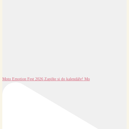
Moto Emotion Fest 2026 Zapište si do kalendáře! Mo