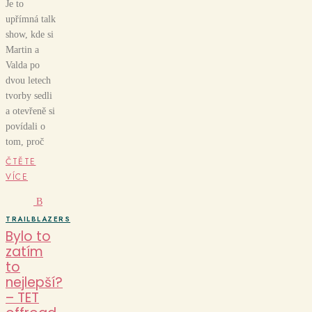
Je to
upřímná talk
show, kde si
Martin a
Valda po
dvou letech
tvorby sedli
a otevřeně si
povídali o
tom, proč
ČTĚTE
VÍCE
B
TRAILBLAZERS
Bylo to
zatím
to
nejlepší?
– TET