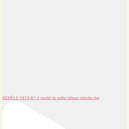
NEDĚLE VEČER!! Z pouště do sněhu během jednoho dne