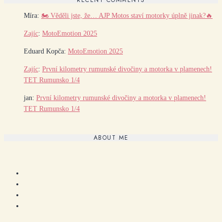
Míra
:
🏍️ Věděli jste, že… AJP Motos staví motorky úplně jinak?🔥
Zajíc
:
MotoEmotion 2025
Eduard Kopča
:
MotoEmotion 2025
Zajíc
:
První kilometry rumunské divočiny a motorka v plamenech!
TET Rumunsko 1/4
jan
:
První kilometry rumunské divočiny a motorka v plamenech!
TET Rumunsko 1/4
ABOUT ME