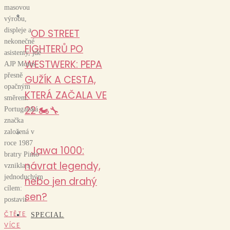
masovou
výrobu,
displeje a
OD STREET
nekonečné
FIGHTERŮ PO
asistenty, jde
WESTWERK: PEPA
AJP Motos
přesně
GUŽÍK A CESTA,
opačným
KTERÁ ZAČALA VE
směrem.
22 🏍️🔧
Portugalská
značka
založená v
roce 1987
Jawa 1000:
bratry Pinto
návrat legendy,
vznikla s
jednoduchým
nebo jen drahý
cílem:
sen?
postavit
ČTĚTE
SPECIAL
VÍCE