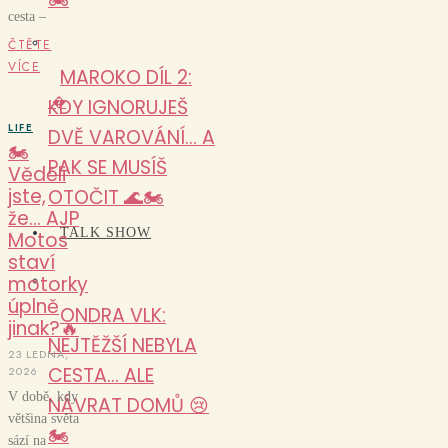
cesta –
ČTĚTE
VÍCE
MAROKO DÍL 2:
KDY IGNORUJEŠ
�
LIFE
DVĚ VAROVÁNÍ… A
🏍️
PAK SE MUSÍŠ
Věděli
jste,
OTOČIT 🌊🏍️
že… AJP
TALK SHOW
Motos
staví
motorky
úplně
ONDRA VLK:
jinak?🔥
NEJTĚŽŠÍ NEBYLA
23 LEDNA,
CESTA… ALE
2026
V době, kdy
NÁVRAT DOMŮ 😢
většina světa
🏍️
sází na