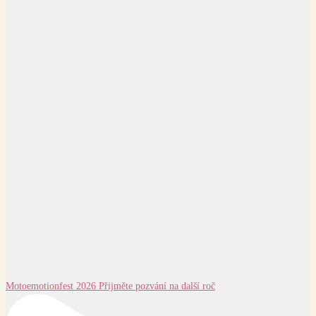
Motoemotionfest 2026 Přijměte pozvání na další roč