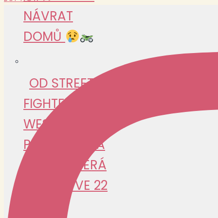
NÁVRAT
DOMŮ
OD STREET
FIGHTERŮ PO
WESTWERK:
PEPA GUŽÍK A
CESTA, KTERÁ
ZAČALA VE 22