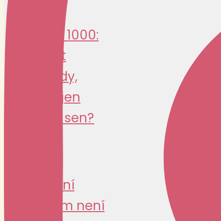
Jawa 1000:
návrat
legendy,
nebo jen
drahý sen?
SPECIAL
Legální
custom není