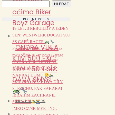
sraz roku
HLEDAT
očima Biker
RECENT POSTS
Boyz Garage
19 LET, 3 REBUILDY A JEDEN
SEN: WESTWERK DUCATI 900
SS CAFÉ RACER
ONDRA VLK A
Pasohlávky 2026: největší sraz
roku očima Biker Boyz Garage
KTM 500 EXC:
ONDRA VLK: NEJTĚŽŠÍ
KDY 450 TISÍC
NEBYLA CESTA… ALE
NÁVRAT DOMŮ
DÁVÁ SMYSL
MAROKO DÍL 3: DVA DÍLY
STRACHU, PAK SAHARA!
IBRAHIM ZACHRÁNIL
TRAILBLAZERS
SITUACI!
IMRG CZ/SK MEETING: