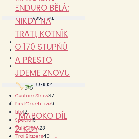
ENDURO BĚLÁ:
NIKDY NA
ABOUT ME
TRATI, KOTNÍK
O 170 STUPŇŮ
A PŘESTO
JDEME ZNOVU
RUBRIKY
Custom Show
37
FirstCzech Live
9
Life
12
MAROKO DÍL
Special
6
2: KDY
Talk Show
23
TrailBlazers
40