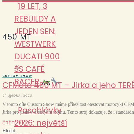
19 LET, 3
REBUILDY A
JEDEN SEN:
450 MT
WESTWERK
DUCATI 900
SS CAFÉ
C
CUSTOM SHOW
RACER
CFMoto 450 MT – Jirka a jeho TER
21 ÚNORA, 2025
V tomto díle Custom Show máme příležitost otestovat motocykl CFM
Pasohlávky
Jirka pro jízdu v drsnějším terénu. Tento stroj dokazuje, že i standar
2026: největší
ČTĚTE VÍCE
Hledat