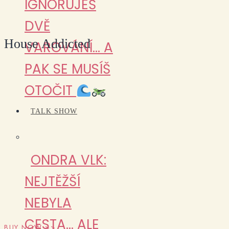
IGNORUJEŠ
DVĚ
House Addicted
VAROVÁNÍ… A
PAK SE MUSÍŠ
OTOČIT
TALK SHOW
ONDRA VLK:
NEJTĚŽŠÍ
NEBYLA
CESTA… ALE
BUY NOW >>