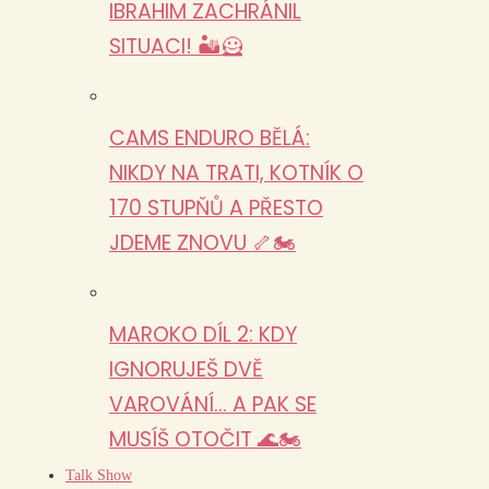
IBRAHIM ZACHRÁNIL
SITUACI! 🏜️🦸
CAMS ENDURO BĚLÁ:
NIKDY NA TRATI, KOTNÍK O
170 STUPŇŮ A PŘESTO
JDEME ZNOVU 🦴🏍️
MAROKO DÍL 2: KDY
IGNORUJEŠ DVĚ
VAROVÁNÍ… A PAK SE
MUSÍŠ OTOČIT 🌊🏍️
Talk Show