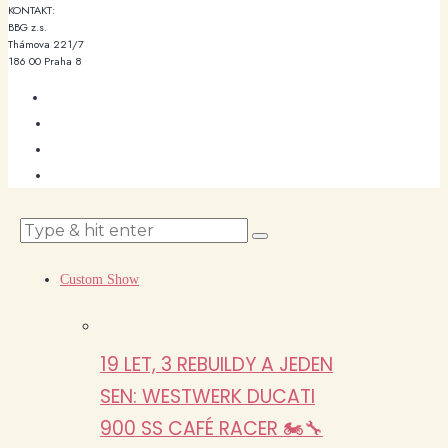
KONTAKT:
BBG z.s.
Thámova 221/7
186 00 Praha 8
Custom Show
19 LET, 3 REBUILDY A JEDEN
SEN: WESTWERK DUCATI
900 SS CAFÉ RACER 🏍️🔧