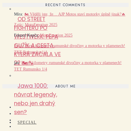
RECENT COMMENTS
Míra
:
🏍️ Věděli jste, že… AJP Motos staví motorky úplně jinak?🔥
OD STREET
Zajíc
:
MotoEmotion 2025
FIGHTERŮ PO
WESTWERK: PEPA
Eduard Kopča
:
MotoEmotion 2025
GUŽÍK A CESTA,
Zajíc
:
První kilometry rumunské divočiny a motorka v plamenech!
TET Rumunsko 1/4
KTERÁ ZAČALA VE
22 🏍️🔧
jan
:
První kilometry rumunské divočiny a motorka v plamenech!
TET Rumunsko 1/4
Jawa 1000:
ABOUT ME
návrat legendy,
nebo jen drahý
sen?
SPECIAL