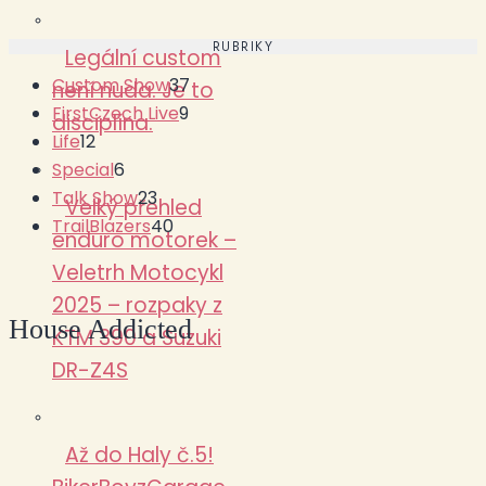
RUBRIKY
Legální custom
Custom Show
37
není nuda. Je to
FirstCzech Live
9
disciplína.
Life
12
Special
6
Talk Show
23
Velký přehled
TrailBlazers
40
enduro motorek –
Veletrh Motocykl
2025 – rozpaky z
House Addicted
KTM 390 a Suzuki
DR-Z4S
Až do Haly č.5!