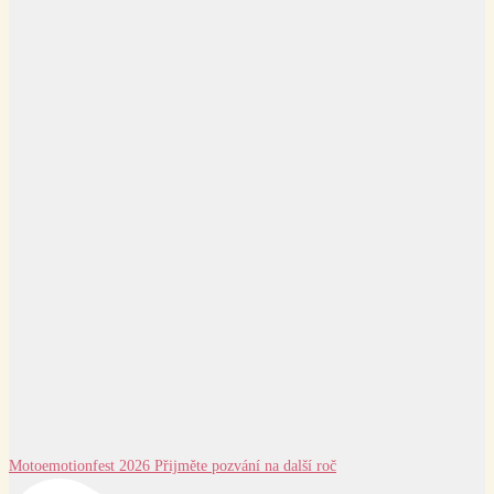
Motoemotionfest 2026 Přijměte pozvání na další roč