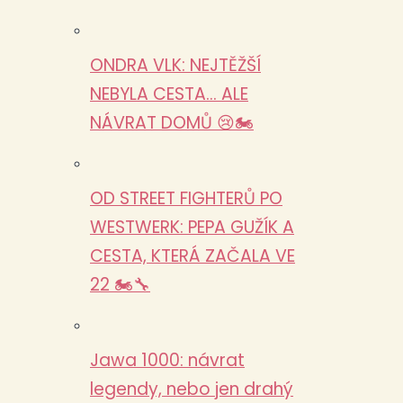
ONDRA VLK: NEJTĚŽŠÍ
NEBYLA CESTA… ALE
NÁVRAT DOMŮ 😢🏍️
OD STREET FIGHTERŮ PO
WESTWERK: PEPA GUŽÍK A
CESTA, KTERÁ ZAČALA VE
22 🏍️🔧
Jawa 1000: návrat
legendy, nebo jen drahý