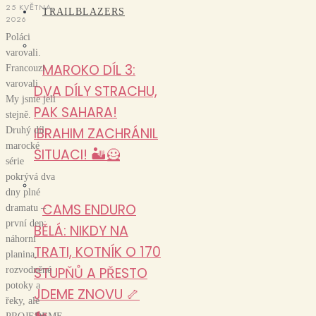
25 KVĚTNA,
TRAILBLAZERS
2026
Poláci
varovali.
MAROKO DÍL 3:
Francouzi
varovali.
DVA DÍLY STRACHU,
My jsme jeli
PAK SAHARA!
stejně.
IBRAHIM ZACHRÁNIL
Druhý díl
marocké
SITUACI! 🏜️🦸
série
pokrývá dva
dny plné
CAMS ENDURO
dramatu –
první den:
BĚLÁ: NIKDY NA
náhorní
TRATI, KOTNÍK O 170
planina,
STUPŇŮ A PŘESTO
rozvodněné
potoky a
JDEME ZNOVU 🦴
řeky, ale
🏍️