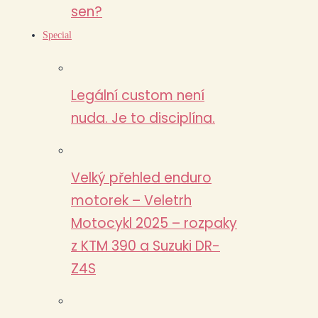
sen?
Special
Legální custom není
nuda. Je to disciplína.
Velký přehled enduro
motorek – Veletrh
Motocykl 2025 – rozpaky
z KTM 390 a Suzuki DR-
Z4S