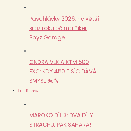
Pasohlávky 2026: největší
sraz roku očima Biker
Boyz Garage
ONDRA VLK A KTM 500
EXC: KDY 450 TISÍC DÁVÁ
SMYSL 🏍️🔧
TrailBlazers
MAROKO DÍL 3: DVA DÍLY
STRACHU, PAK SAHARA!