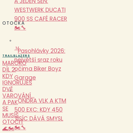
A JEDEN SEN:
WESTWERK DUCATI
900 SS CAFÉ RACER
OTOCKA
🏍️🔧
M
Pasohlávky 2026:
TRAILBLAZERS
největší sraz roku
MAROKO
očima Biker Boyz
DÍL 2:
KDY
Garage
IGNORUJEŠ
DVĚ
VAROVÁNÍ…
ONDRA VLK A KTM
A PAK
SE
500 EXC: KDY 450
MUSÍŠ
TISÍC DÁVÁ SMYSL
OTOČIT
🏍️🔧
🌊🏍️