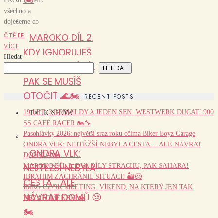
PROJEDEME
všechno a
dojedeme do
ČTĚTE
MAROKO DÍL 2:
VÍCE
KDY IGNORUJEŠ
Hledat
DVĚ VAROVÁNÍ… A
HLEDAT
PAK SE MUSÍŠ
OTOČIT 🌊🏍️
RECENT POSTS
19 LET, 3 REBUILDY A JEDEN SEN: WESTWERK DUCATI 900
TALK SHOW
SS CAFÉ RACER 🏍️🔧
Pasohlávky 2026: největší sraz roku očima Biker Boyz Garage
ONDRA VLK: NEJTĚŽŠÍ NEBYLA CESTA… ALE NÁVRAT
ONDRA VLK:
DOMŮ 😢🏍️
NEJTĚŽŠÍ NEBYLA
MAROKO DÍL 3: DVA DÍLY STRACHU, PAK SAHARA!
IBRAHIM ZACHRÁNIL SITUACI! 🏜️🦸
CESTA… ALE
IMRG CZ/SK MEETING: VÍKEND, NA KTERÝ JEN TAK
NÁVRAT DOMŮ 😢
NEZAPOMENEM 🏍️
🏍️