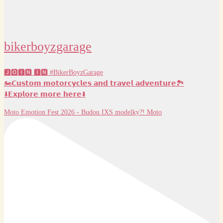
bikerboyzgarage
🅹🅾🅸🅽 🅸🅽 #BikerBoyzGarage
🏍️𝗖𝘂𝘀𝘁𝗼𝗺 𝗺𝗼𝘁𝗼𝗿𝗰𝘆𝗰𝗹𝗲𝘀 𝗮𝗻𝗱 𝘁𝗿𝗮𝘃𝗲𝗹 𝗮𝗱𝘃𝗲𝗻𝘁𝘂𝗿𝗲🏞️
⬇️𝗘𝘅𝗽𝗹𝗼𝗿𝗲 𝗺𝗼𝗿𝗲 𝗵𝗲𝗿𝗲⬇️
Moto Emotion Fest 2026 - Budou IXS modelky?! Moto