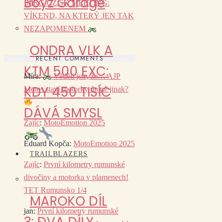
Boyz Garage
IMRG CZ/SK MEETING:
VÍKEND, NA KTERÝ JEN TAK
NEZAPOMENEM
ONDRA VLK A
RECENT COMMENTS
KTM 500 EXC:
Míra
:
Věděli jste, že… AJP
KDY 450 TISÍC
Motos staví motorky úplně jinak?
DÁVÁ SMYSL
Zajíc
:
MotoEmotion 2025
Eduard Kopča
:
MotoEmotion 2025
TRAILBLAZERS
Zajíc
:
První kilometry rumunské
divočiny a motorka v plamenech!
TET Rumunsko 1/4
MAROKO DÍL
jan
:
První kilometry rumunské