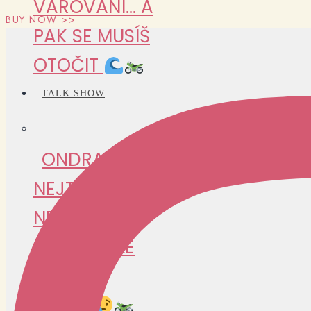
VAROVÁNÍ… A
BUY NOW >>
PAK SE MUSÍŠ
OTOČIT
TALK SHOW
ONDRA VLK:
NEJTĚŽŠÍ
NEBYLA
CESTA… ALE
NÁVRAT
DOMŮ