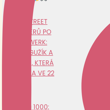
OD STREET
FIGHTERŮ PO
WESTWERK:
PEPA GUŽÍK A
CESTA, KTERÁ
ZAČALA VE 22
Jawa 1000: