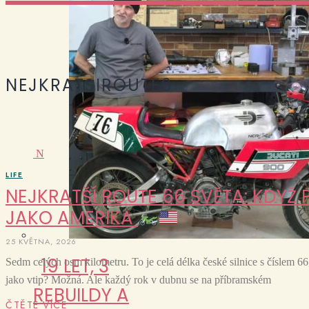
NEJKRATSIROUTE6
N
LIFE
NEJKRATŠÍ ROUTE 66 SVĚTA: KDYŽ
JAKO AMERIKA
25 KVĚTNA, 2026
19 LET, 3
Sedm celých osm kilometru. To je celá délka české silnice s číslem 66
jako vtip? Možná. Ale každý rok v dubnu se na příbramském
REBUILDY A
ČTĚTE VÍCE