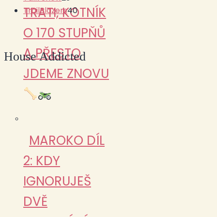
TRATI, KOTNÍK
TrailBlazers
40
O 170 STUPŇŮ
A PŘESTO
House Addicted
JDEME ZNOVU
MAROKO DÍL
2: KDY
IGNORUJEŠ
DVĚ